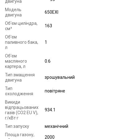
двигуна
Модель
650EXI
двигуна
Об'єм циліндра,
163
см³
Об'єм
паливного бака,
1
л
Об'єм
масляного
0.6
картера, л
Тип змащення
зрошувальний
двигуна
Тип
повітряне
охолодження
Викиди
відпрацьованих
934.1
газів (CO2 EU V),
г/кВт·г
Тип запуску
механічний
Площа газону,
2000