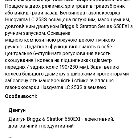
Працює в двох режимах: зріз трави в травозбірник
або викид трави назад. Бензинова газонокосарка
Husqvarna LC 253S оснащена потужним, малошумним,
довговічним двигуном Briggs & Stratton Series 650EXI з
ручним запуском. Оснащена
міцною композитною ріжучою декою і м'якою
ручкою. Додаткові функції включають в себе
центральне 6-ступінчате регулювання висоти
скошування і колеса на підшипниках (діаметр
передніх / задніх коліс 190/230 мм). Задні великі
колеса більшого діаметру з широкими протекторами
забезпечують маневреність і стійке зчеплення
газонокосарки Husqvarna LC 253S з землею.
Особливості:
Двигун
Двигун Briggz & Stratton 650EXI - ефективний,
довговічний і продуктивний.