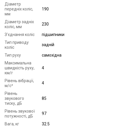
Діаметр
передніх коліс,
190
мм
Діаметр задніх
230
коліс, мм
З'єднання коліс
підшипники
Тип приводу
задній
коліс
Тип руху
самохідна
Максимальна
швидкість руху,
4
км/г
Рівень вібрації,
4
м/с²
Рівень
звукового
85
тиску, дБ
Рівень звукової
97
потужності, дБ
Вага, кг
32.5