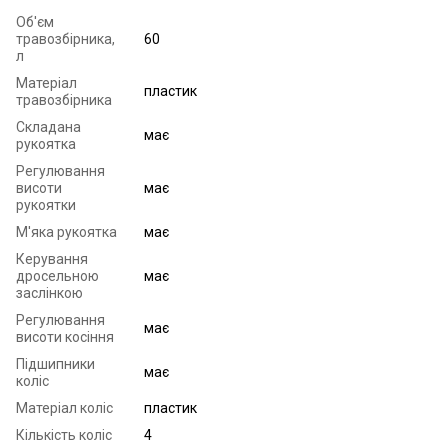
Об'єм
травозбірника,
60
л
Матеріал
пластик
травозбірника
Складана
має
рукоятка
Регулювання
висоти
має
рукоятки
М'яка рукоятка
має
Керування
дросельною
має
заслінкою
Регулювання
має
висоти косіння
Підшипники
має
коліс
Матеріал коліс
пластик
Кількість коліс
4