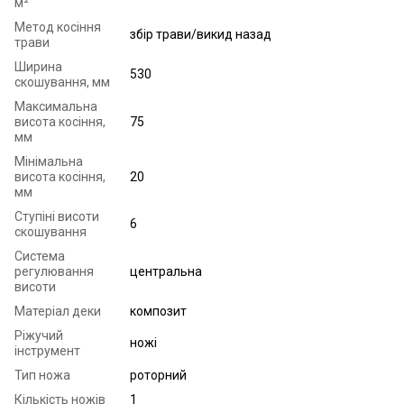
м²
Метод косіння
збір трави/викид назад
трави
Ширина
530
скошування, мм
Максимальна
висота косіння,
75
мм
Мінімальна
висота косіння,
20
мм
Ступіні висоти
6
скошування
Система
регулювання
центральна
висоти
Матеріал деки
композит
Ріжучий
ножі
інструмент
Тип ножа
роторний
Кількість ножів
1