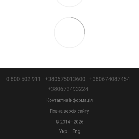
0 800 502 911
+380675013600
+380674087454
+380672493224
Контактна інформація
Повна версія сайту
© 2014—2026
Укр
Eng