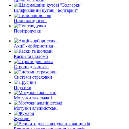
Шліфмашини кутові "Болгарки"
Пили ланцюгові
Повітродувки
Акції - арбористика
Каски та шоломи
Стропи для пояса
Системи страховки
Прусики
Мотузки такелажні
Мотузки альпіністські
Жумари
Верстати для склепування ланцюгів