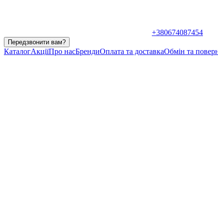
+380674087454
Передзвонити вам?
Каталог
Акції
Про нас
Бренди
Оплата та доставка
Обмін та повер