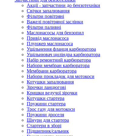
Акції - запчастини до бензотехніки
Свічки запалювання
Фільтри повітряні
Важелі повітряної заслінки
Фільтри паливні
Маслонасосы для бензопил
Привід маслонасоса
Плунжер маслонасоса
Ущільнення фланця карбюратора
Ущільнювач циліндра карбюратора
Набір ремонтний карбюратора
Набори мембран карбюратора
Мембрани карбюратора
Набори прокладок для мотокоси
Котушки запалювання
Зірочки ланцюгові
Кришки ведучої зірочки
Котушки стартера
Пружини стартера
Трос газу для мотокоси
Пружини дроселя
Шнури для стартера
Стартери в зборі
Підшипник/сальник