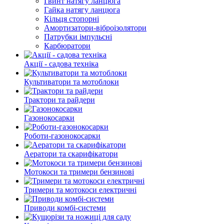
Гвинт натягу ланцюга
Гайка натягу ланцюга
Кільця стопорні
Амортизатори-віброізолятори
Патрубки імпульсні
Карбюратори
Акції - садова техніка
Культиватори та мотоблоки
Трактори та райдери
Газонокосарки
Роботи-газонокосарки
Аератори та скарифікатори
Мотокоси та тримери бензинові
Тримери та мотокоси електричні
Приводи комбі-системи