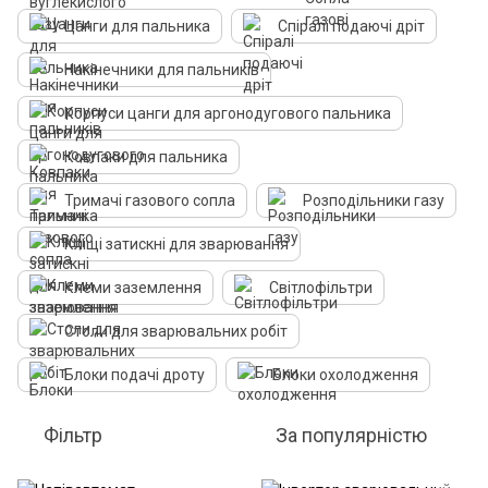
Цанги для пальника
Спіралі подаючі дріт
Накінечники для пальників
Корпуси цанги для аргонодугового пальника
Ковпаки для пальника
Тримачі газового сопла
Розподільники газу
Кліщі затискні для зварювання
Клеми заземлення
Світлофільтри
Столи для зварювальних робіт
Блоки подачі дроту
Блоки охолодження
Фільтр
За популярністю