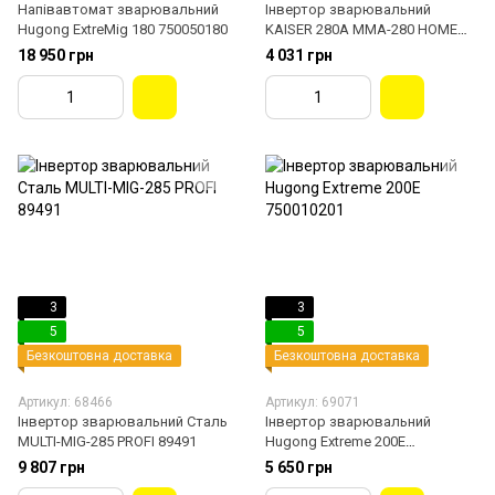
Напівавтомат зварювальний
Інвертор зварювальний
Hugong ExtreMig 180 750050180
KAISER 280A MMA-280 HOME
LIN 88077
18 950 грн
4 031 грн
3
3
5
5
Безкоштовна доставка
Безкоштовна доставка
Артикул: 68466
Артикул: 69071
Інвертор зварювальний Сталь
Інвертор зварювальний
MULTI-MIG-285 PROFI 89491
Hugong Extreme 200E
750010201
9 807 грн
5 650 грн