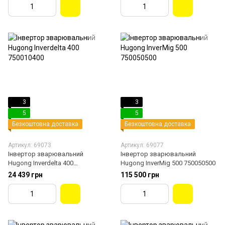
3
3
5
5
Безкоштовна доставка
Безкоштовна доставка
Артикул: 69073
Артикул: 69077
Інвертор зварювальний
Інвертор зварювальний
Hugong Inverdelta 400
Hugong InverMig 500 750050500
750010400
24 439 грн
115 500 грн