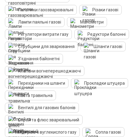
Пальники газозварювальні
Різаки газові
Лампи паяльні газові
Манометри
Регулятори витрати газу
Редуктори балонні
Струбцини для зварювання
Шланги газові
З'єднання байонетні
Клапани вогнеперешкоджаючі
Перехідники на шланги
Прокладки штуцера
Паста травильна
Вентилі для газових балонів
Спрей та флюс зварювальний
Підігрівачі вуглекислого газу
Сопла газові