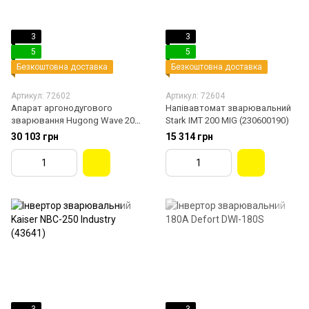
3
3
5
5
Безкоштовна доставка
Безкоштовна доставка
Артикул: 72602
Артикул: 72604
Апарат аргонодугового
Напівавтомат зварювальний
зварювання Hugong Wave 203
Stark IMT 200 MIG (230600190)
Mini (750051203)
30 103 грн
15 314 грн