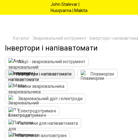
Каталог
Зварювальний інструмент
Інвертори і напівавтом
Інвертори і напівавтомати
Акції - зварювальний інструмент
Інвертори і напівавтомати
Плазморізи
Маски зварювальника
Зварювальний дріт і електроди
Електродотримачі
Пальники для напівавтомата
Пальники газоповітряні