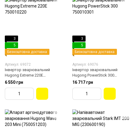
3
3
5
5
Безкоштовна доставка
Безкоштовна доставка
Артикул: 69072
Артикул: 69076
Інвертор зварювальний
Інвертор зварювальний
Hugong Extreme 220E
Hugong PowerStick 300
750010220
750010301
6 550 грн
16 717 грн