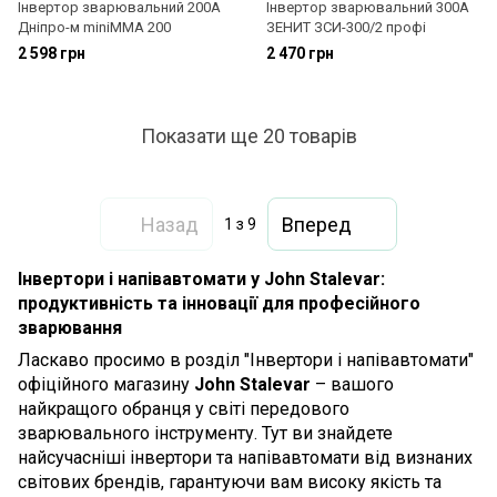
Інвертор зварювальний 200A
Інвертор зварювальний 300A
Дніпро-м miniMMA 200
ЗЕНИТ ЗСИ-300/2 профі
2 598 грн
2 470 грн
Показати ще 20 товарів
Назад
Вперед
1
з 9
Інвертори і напівавтомати у John Stalevar:
продуктивність та інновації для професійного
зварювання
Ласкаво просимо в розділ "Інвертори і напівавтомати"
офіційного магазину
John Stalevar
– вашого
найкращого обранця у світі передового
зварювального інструменту. Тут ви знайдете
найсучасніші інвертори та напівавтомати від визнаних
світових брендів, гарантуючи вам високу якість та