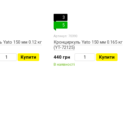
3
5
Артикул: 70390
 Yato 150 мм 0.12 кг
Кронциркуль Yato 150 мм 0.165 кг
(YT-72125)
Купити
440 грн
Купити
В наявності