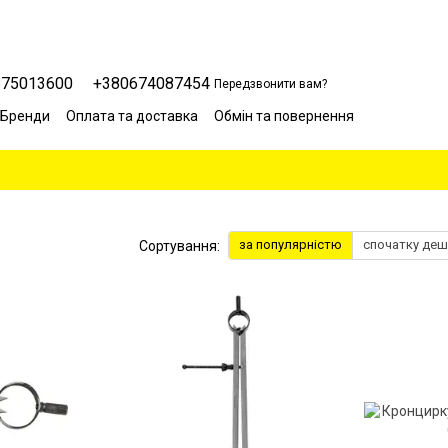
675013600
+380674087454
Передзвонити вам?
Бренди
Оплата та доставка
Обмін та повернення
Сервісний центр
Відгуки про магазин
Блог
за популярністю
спочатку де
Сортування: