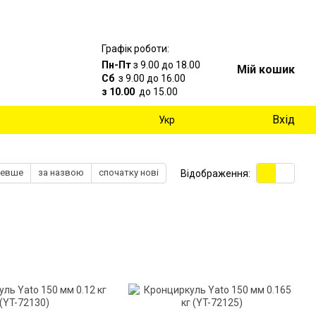
Графік роботи:
Пн-Пт
з 9.00 до 18.00
Мій кошик
Сб
з 9.00 до 16.00
з 10.00
до 15.00
Вхід
Укр
шевше
за назвою
спочатку нові
Відображення: