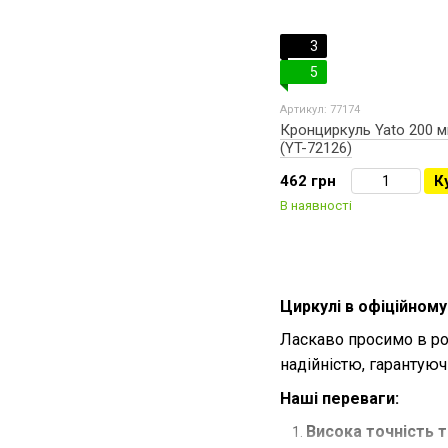
3
5
Артикул: 77174
Кронциркуль Yato 200 м
(YT-72126)
462 грн
К
В наявності
Циркулі в офіційному
Ласкаво просимо в роз
надійністю, гарантуюч
Наші переваги:
Висока точність т