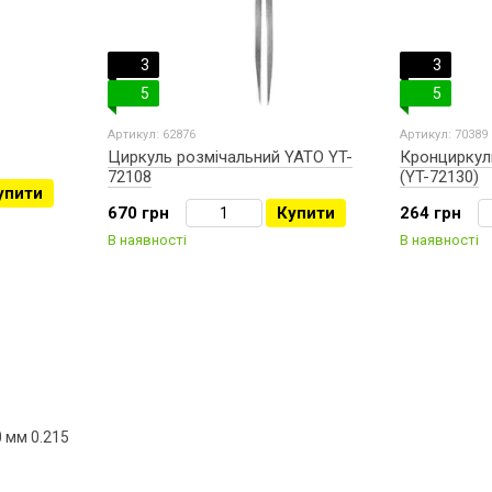
3
3
5
5
Артикул: 62876
Артикул: 70389
Циркуль розмічальний YATO YT-
Кронциркуль
72108
(YT-72130)
упити
670 грн
Купити
264 грн
В наявності
В наявності