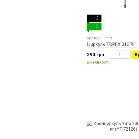
3
5
Артикул: 08770
Циркуль TOPEX 31C701
290 грн
К
В наявності