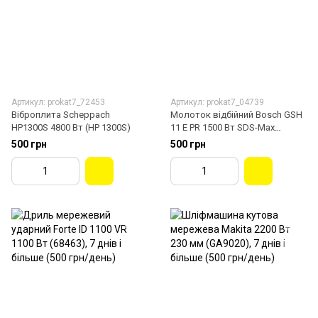
Артикул: prokat7_72453
Артикул: prokat7_04739
Віброплита Scheppach
Молоток відбійний Bosch GSH
HP1300S 4800 Вт (HP 1300S)
11 E PR 1500 Вт SDS-Max
(0611316708)
500 грн
500 грн