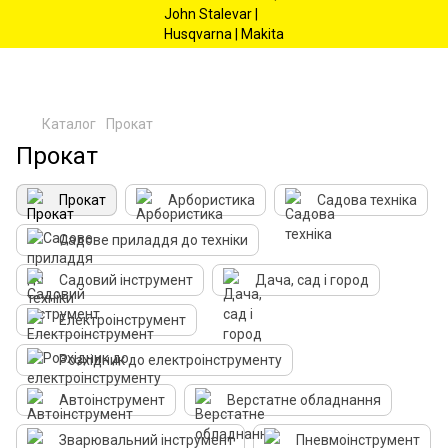
Каталог
Прокат
Прокат
Прокат
Арбористика
Садова техніка
Садове приладдя до техніки
Садовий інструмент
Дача, сад і город
Електроінструмент
Розхідник до електроінструменту
Автоінструмент
Верстатне обладнання
Зварювальний інструмент
Пневмоінструмент