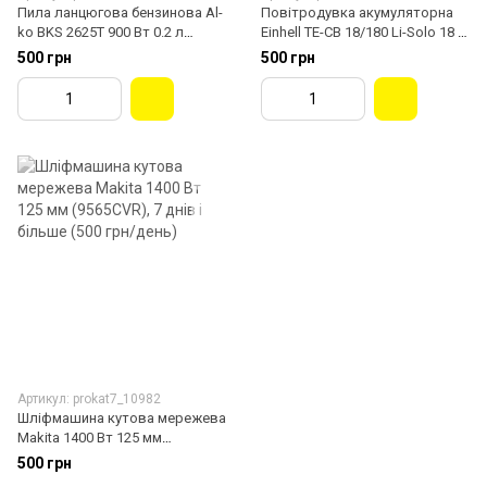
Пила ланцюгова бензинова Al-
Повітродувка акумуляторна
ko BKS 2625T 900 Вт 0.2 л
Einhell TE-CB 18/180 Li-Solo 18 В
(113355)
1.1 кг (3408001)
500 грн
500 грн
Артикул: prokat7_10982
Шліфмашина кутова мережева
Makita 1400 Вт 125 мм
(9565CVR)
500 грн