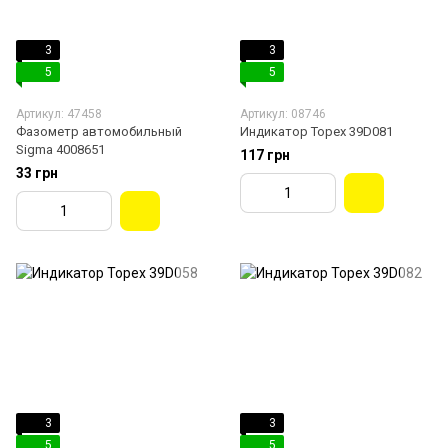
3
3
5
5
Артикул: 47458
Артикул: 08746
Фазометр автомобильный
Индикатор Торех 39D081
Sigma 4008651
117 грн
33 грн
3
3
5
5