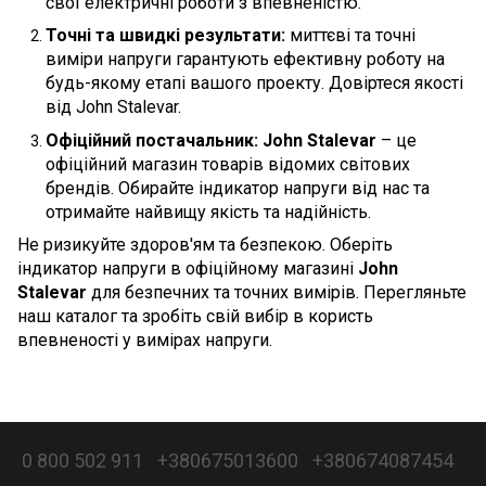
свої електричні роботи з впевненістю.
Точні та швидкі результати:
миттєві та точні
виміри напруги гарантують ефективну роботу на
будь-якому етапі вашого проекту. Довіртеся якості
від John Stalevar.
Офіційний постачальник:
John Stalevar
– це
офіційний магазин товарів відомих світових
брендів. Обирайте індикатор напруги від нас та
отримайте найвищу якість та надійність.
Не ризикуйте здоров'ям та безпекою. Оберіть
індикатор напруги в офіційному магазині
John
Stalevar
для безпечних та точних вимірів. Перегляньте
наш каталог та зробіть свій вибір в користь
впевненості у вимірах напруги.
0 800 502 911
+380675013600
+380674087454