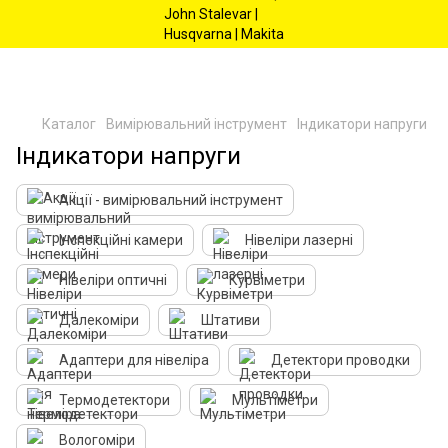
Каталог
Вимірювальний інструмент
Індикатори напруги
Індикатори напруги
Акції - вимірювальний інструмент
Інспекційні камери
Нівеліри лазерні
Нівеліри оптичні
Курвіметри
Далекоміри
Штативи
Адаптери для нівеліра
Детектори проводки
Термодетектори
Мультіметри
Вологоміри