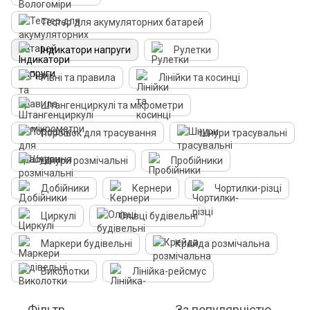
Тестер для акумуляторних батарей
Індикатори напруги
Рулетки
Рівні та правила
Лінійки та косинці
Штангенциркулі та мікрометри
Порошок для трасування
Шнури трасувальні
Шнури розмічальні
Пробійники
Добійники
Кернери
Чортилки-різці
Циркулі
Олівці будівельні
Маркери будівельні
Крейда розмічальна
Виколотки
Лінійка-рейсмус
Фільтр
За популярністю