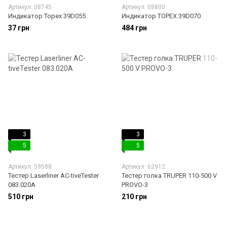
Артикул: 08745
Артикул: 08800
Индикатор Торех 39D055
Индикатор TOPEX 39D070
37 грн
484 грн
3
3
5
5
Артикул: 59588
Артикул: 62912
Тестер Laserliner AC-tiveTester
Тестер голка TRUPER 110-500 V
083.020A
PROVO-3
510 грн
210 грн