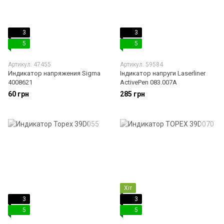
3
3
5
5
Артикул: 47455
Артикул: 59584
Индикатор напряжения Sigma
Індикатор напруги Laserliner
4008621
ActivePen 083.007A
60 грн
285 грн
Хіт
3
3
5
5