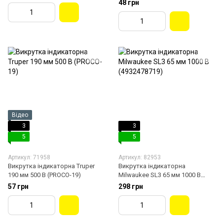
48 грн
Відео
3
3
5
5
Артикул: 71958
Артикул: 82953
Викрутка індикаторна Truper
Викрутка індикаторна
190 мм 500 В (PROCO-19)
Milwaukee SL3 65 мм 1000 В
(4932478719)
57 грн
298 грн