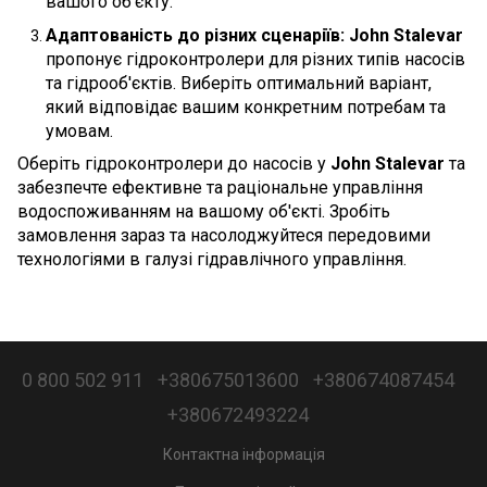
вашого об'єкту.
Адаптованість до різних сценаріїв:
John Stalevar
пропонує гідроконтролери для різних типів насосів
та гідрооб'єктів. Виберіть оптимальний варіант,
який відповідає вашим конкретним потребам та
умовам.
Оберіть гідроконтролери до насосів у
John Stalevar
та
забезпечте ефективне та раціональне управління
водоспоживанням на вашому об'єкті. Зробіть
замовлення зараз та насолоджуйтеся передовими
технологіями в галузі гідравлічного управління.
0 800 502 911
+380675013600
+380674087454
+380672493224
Контактна інформація