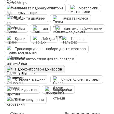
Насоси та гідроакумулятори
Мотопомпи
Сходи та драбини
Тачки та колеса
Рокла
Талі
Вантажопідйомні візки
Крани
Лебідки
Тельфер
Транспортувальні набори для генератора
Блоки автоматики для генераторів
Гідроконтролери до насосів
Стінорізні машини
Силові блоки та станції
Пили дротяні
Віброрейки
Блоки керування
Фільтр
За популярністю