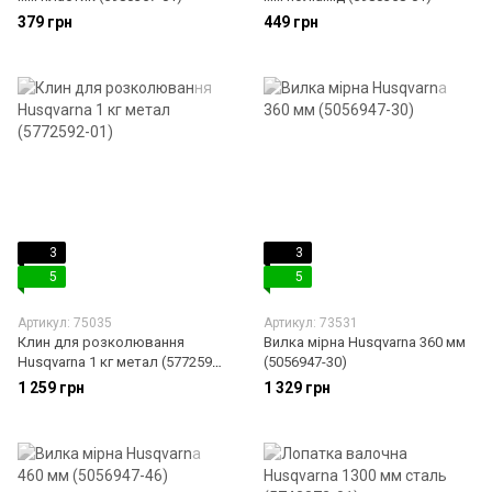
379 грн
449 грн
3
3
5
5
Артикул: 75035
Артикул: 73531
Клин для розколювання
Вилка мірна Husqvarna 360 мм
Husqvarna 1 кг метал (5772592-
(5056947-30)
01)
1 259 грн
1 329 грн