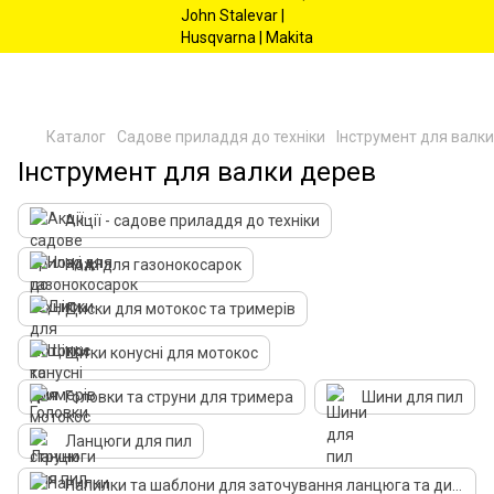
Каталог
Садове приладдя до техніки
Інструмент для валк
Інструмент для валки дерев
Акції - садове приладдя до техніки
Ножі для газонокосарок
Диски для мотокос та тримерів
Щітки конусні для мотокос
Головки та струни для тримера
Шини для пил
Ланцюги для пил
Напилки та шаблони для заточування ланцюга та дисків