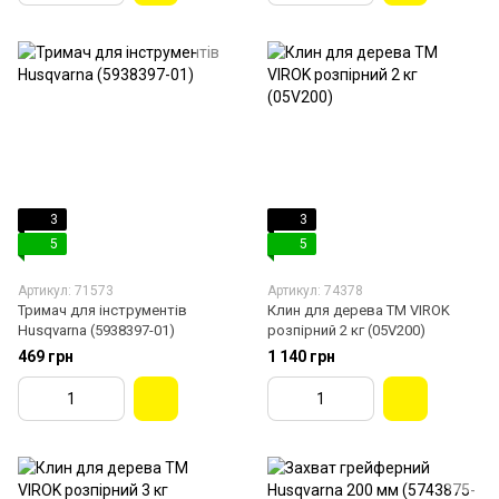
3
3
5
5
Артикул: 71573
Артикул: 74378
Тримач для інструментів
Клин для дерева ТМ VIROK
Husqvarna (5938397-01)
розпірний 2 кг (05V200)
469 грн
1 140 грн