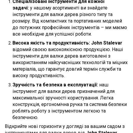
Спеціалізовані інструменти для кожної
задачі:
у нашому асортименті ви знайдете
інструменти для валки дерев різного типу та
розміру. Від компактних та портативних моделей
до потужних професійних інструментів – ми маємо
все необхідне для успішної роботи.
Висока якість та продуктивність:
John Stalevar
відомий своєю високоякісною продукцією. Наші
інструменти для валки дерев виготовлені з
використанням найсучасніших технологій та міцних
матеріалів, що гарантує довгий термін служби та
високу продуктивність.
Зручність та безпека в експлуатації:
наш
інструмент для валки дерев призначений для
максимальної зручності користування. Легка
конструкція, ергономічна ручка та система безпеки
роблять роботу з інструментом легкою та
безпечною.
Відкрийте нові горизонти у догляді за вашим садом з
інструментами для валки дерев від
John Stalevar
.