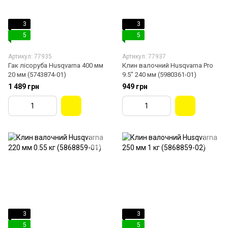
3
3
5
5
Артикул: 77935
Артикул: 77937
Гак лісоруба Husqvarna 400 мм
Клин валочний Husqvarna Pro
20 мм (5743874-01)
9.5" 240 мм (5980361-01)
1 489 грн
949 грн
3
3
5
5