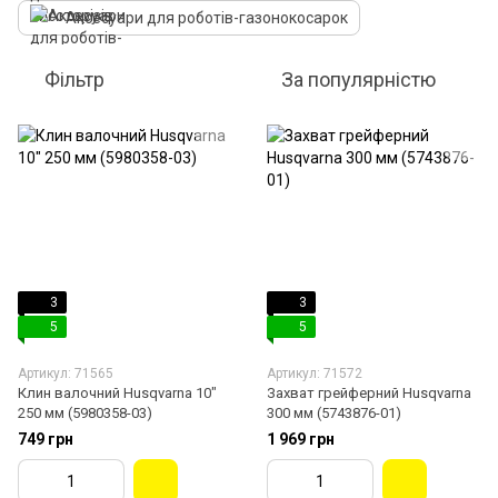
Аксесуари для роботів-газонокосарок
Фільтр
За популярністю
3
3
5
5
Артикул: 71565
Артикул: 71572
Клин валочний Husqvarna 10"
Захват грейферний Husqvarna
250 мм (5980358-03)
300 мм (5743876-01)
749 грн
1 969 грн