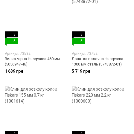
3
3
5
5
Артикул: 73532
Артикул: 73752
Вилка мірна Husqvarna 460 мм
Лопатка валочна Husqvarna
(5056947-46)
1300 мм сталь (5743872-01)
1 639 грн
5 719 грн