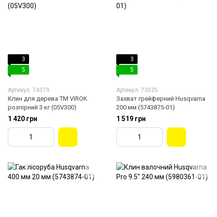
3
3
5
5
Артикул: 74379
Артикул: 73535
Клин для дерева ТМ VIROK
Захват грейферний Husqvarna
розпірний 3 кг (05V300)
200 мм (5743875-01)
1 420 грн
1 519 грн