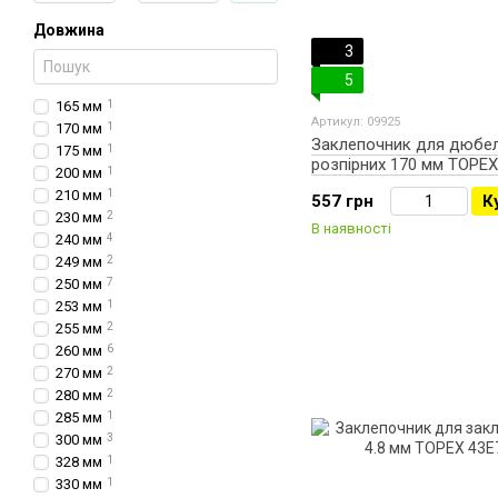
Довжина
3
5
165 мм
1
Артикул: 09925
170 мм
1
Заклепочник для дюбел
175 мм
1
розпірних 170 мм TOPEX
200 мм
1
210 мм
1
557 грн
К
230 мм
2
В наявності
240 мм
4
249 мм
2
250 мм
7
253 мм
1
255 мм
2
260 мм
6
270 мм
2
280 мм
2
285 мм
1
300 мм
3
328 мм
1
330 мм
1