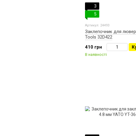
3
5
Артикул: 24493
Заклепочник для лювер
Tools 32D422
410 грн
К
В наявності