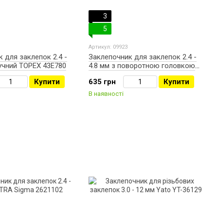
3
5
Артикул: 09923
 для заклепок 2.4 -
Заклепочник для заклепок 2.4 -
учний TOPEX 43E780
4.8 мм з поворотною головкою
TOPEX 43E713
Купити
635 грн
Купити
В наявності