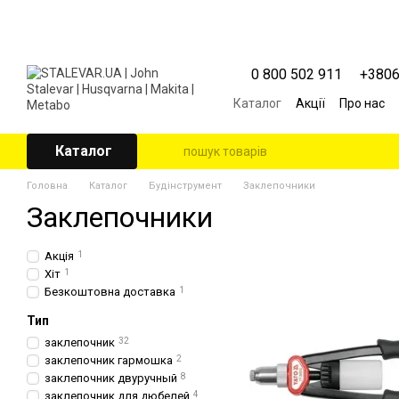
Перейти к основному контенту
0 800 502 911
+380
Каталог
Акції
Про нас
Контактна інформація
Угода користувача
Каталог
Головна
Каталог
Будінструмент
Заклепочники
Заклепочники
Акція
1
Хіт
1
Безкоштовна доставка
1
Тип
заклепочник
32
заклепочник гармошка
2
заклепочник двуручный
8
заклепочник для дюбелей
4