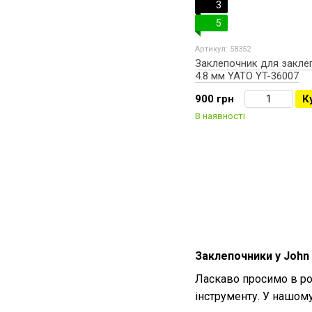
3
5
Артикул: 58352
Заклепочник для заклеп
4.8 мм YATO YT-36007
900 грн
К
В наявності
Заклепочники у John S
Ласкаво просимо в ро
інструменту. У нашому