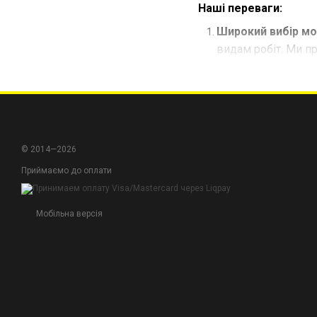
Наші переваги:
Широкий вибір мо
видам робіт. Ми п
Простота та швид
міцні з'єднання л
Надійність та дов
навантаження та з
© 2014—2026
Оберіть заклепочники
Приймаємо до оплати
переконайтеся в винят
Мобільна версія