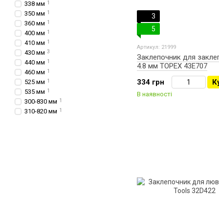
338 мм
1
350 мм
1
3
360 мм
1
5
400 мм
1
410 мм
1
Артикул: 21999
430 мм
3
Заклепочник для заклеп
440 мм
1
4.8 мм TOPEX 43E707
460 мм
1
334 грн
К
525 мм
1
535 мм
1
В наявності
300-830 мм
1
310-820 мм
1