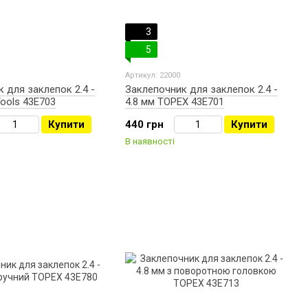
3
5
Артикул: 22000
 для заклепок 2.4 -
Заклепочник для заклепок 2.4 -
Tools 43E703
4.8 мм TOPEX 43E701
Купити
440 грн
Купити
В наявності