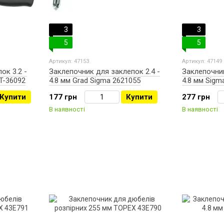
3
3
5
5
Артикул: 47153
Артикул: 47149
ок 3.2 -
Заклепочник для заклепок 2.4 -
Заклепочник
T-36092
4.8 мм Grad Sigma 2621055
4.8 мм Sigm
Купити
177 грн
Купити
277 грн
В наявності
В наявності