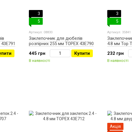
3
3
5
5
Артикул: 08830
Артикул: 35841
ів
Заклепочник для дюбелів
Заклепочник
 43E791
розпірних 255 мм TOPEX 43E790
4.8 мм Top 
упити
445 грн
Купити
232 грн
В наявності
В наявності
Акція