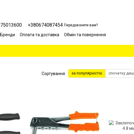
675013600
+380674087454
Передзвонити вам?
Бренди
Оплата та доставка
Обмін та повернення
Сервісний центр
Відгуки про магазин
Блог
за популярністю
спочатку де
Сортування: