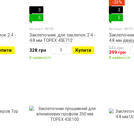
−26%
3
3
5
5
Артикул: 08758
Артикул: 08759
ок 2.4 -
Заклепочник для заклепок 2.4 -
Заклепочник
4.8 мм TOPEX 43E712
4.8 мм двур
541 грн
упити
328 грн
Купити
399 грн
В наявності
В наявності