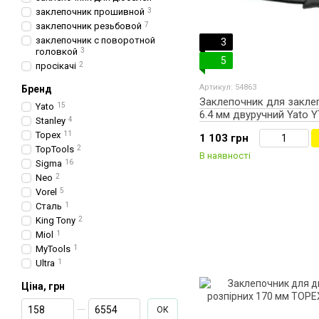
заклепочник прошивной
3
заклепочник резьбовой
7
заклепочник с поворотной
3
головкой
3
5
просікачі
2
Артикул: 54863
Бренд
Заклепочник для заклеп
Yato
15
6.4 мм двуручний Yato Y
Stanley
4
Topex
11
1 103 грн
TopTools
2
В наявності
Sigma
16
Neo
2
Vorel
5
Сталь
1
King Tony
2
Miol
1
MyTools
1
Ultra
1
Ціна, грн
От Ціна, грн
До Ціна, грн
ОК