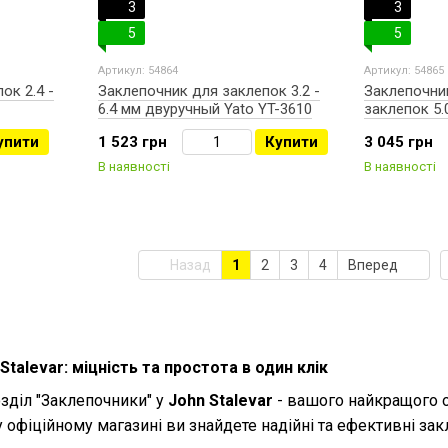
3
3
5
5
Артикул: 54864
Артикул: 54865
ок 2.4 -
Заклепочник для заклепок 3.2 -
Заклепочни
6.4 мм двуручный Yato YT-3610
заклепок 5.
упити
1 523 грн
Купити
3 045 грн
В наявності
В наявності
Назад
1
2
3
4
Вперед
talevar: міцність та простота в один клік
зділ "Заклепочники" у
John Stalevar
- вашого найкращого о
 офіційному магазині ви знайдете надійні та ефективні за