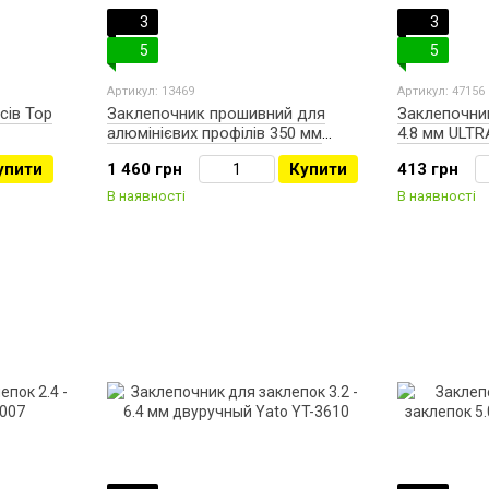
3
3
5
5
Артикул: 13469
Артикул: 47156
сів Top
Заклепочник прошивний для
Заклепочник
алюмінієвих профілів 350 мм
4.8 мм ULTR
TOPEX 43E100
упити
1 460 грн
Купити
413 грн
В наявності
В наявності