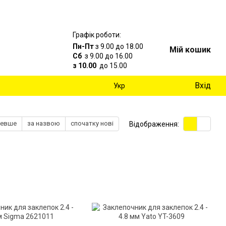
Графік роботи:
Пн-Пт
з 9.00 до 18.00
Мій кошик
Сб
з 9.00 до 16.00
з 10.00
до 15.00
Вхід
Укр
шевше
за назвою
спочатку нові
Відображення: