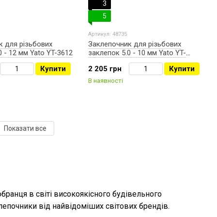
3
5
Артикул: 48735
к для різьбових
Заклепочник для різьбових
0 - 12 мм Yato YT-3612
заклепок 5.0 - 10 мм Yato YT-
36119
Купити
2 205 грн
Купити
В наявності
Показати все
бранця в світі високоякісного будівельного
клепочники від найвідоміших світових брендів.