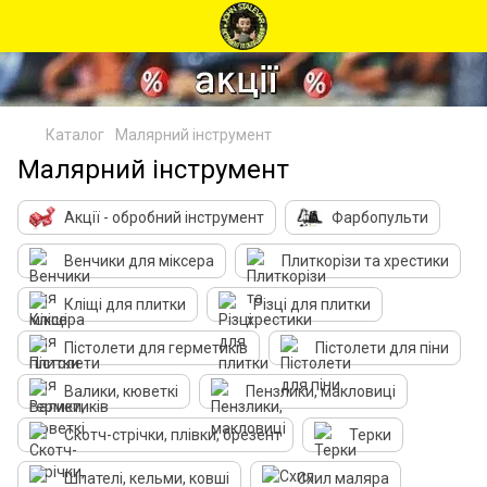
Каталог
Малярний інструмент
Малярний інструмент
Акції - обробний інструмент
Фарбопульти
Венчики для міксера
Плиткорізи та хрестики
Кліщі для плитки
Різці для плитки
Пістолети для герметиків
Пістолети для піни
Валики, кюветкі
Пензлики, макловиці
Скотч-стрічки, плівки, брезент
Терки
Шпателі, кельми, ковші
Схил маляра