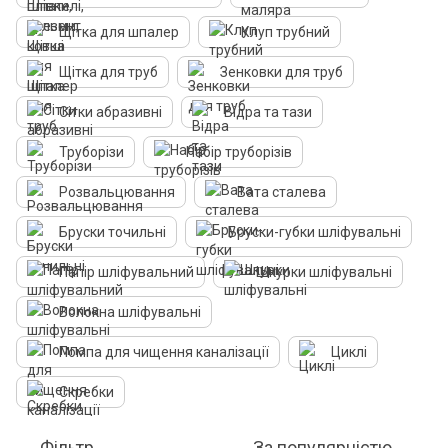
Щітка для шпалер
Клуп трубний
Щітка для труб
Зенковки для труб
Сітки абразивні
Відра та тази
Труборізи
Набір труборізів
Розвальцювання
Вата сталева
Бруски точильні
Бруски-губки шліфувальні
Папір шліфувальний
Шкурки шліфувальні
Волокна шліфувальні
Помпа для чищення каналізації
Циклі
Скребки
Фільтр
За популярністю