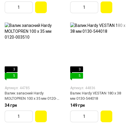
3
3
5
5
Артикул: 44785
Артикул: 44836
Валик запасний Hardy
Валик Hardy VESTAN 180 х 38
MOLTOPREN 100 х 35 мм 0120-
мм 0130-544018
003510
34 грн
149 грн