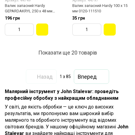
Артикул: 44749
Артикул: 44797
Валик запасний Hardy
Валик запасний Hardy 100 х 15
GEPARDAKRYL 250 х 48 мм
мм 0120-111510
0110-314825
196 грн
35 грн
Показати ще 20 товарів
Назад
Вперед
1
з 85
Малярний інструмент у John Stalevar: проведіть
професійну обробку з найкращим обладнанням
У світі, де якість обробки — це ключ до високих
результатів, ми пропонуємо вам широкий вибір
малярного та обробного інструменту від відомих
світових брендів. У нашому офіційному магазині
John
Stalevar
ви знайдете найкращі інструменти для