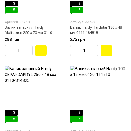
3
3
5
5
Артикул: 35960
Артикул: 44768
Валик запасний Hardy
Валик Hardy Hardstar 180 х 48
Moltopren 250 х 70 мм 0110-
мм 0111-184818
007025
288 грн
275 грн
3
3
5
5