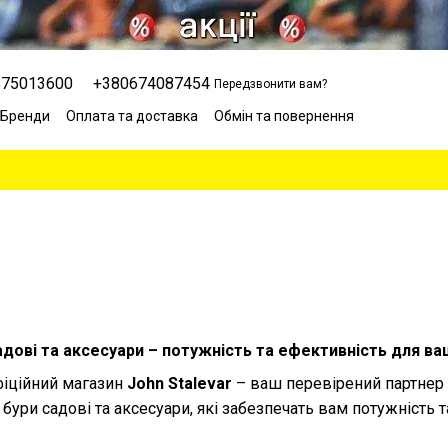
675013600
+380674087454
Передзвонити вам?
Бренди
Оплата та доставка
Обмін та повернення
Сервісний центр
Відгуки про магазин
Блог
садові та аксесуари – потужність та ефективність для в
фіційний магазин
John Stalevar
– ваш перевірений партнер
 бури садові та аксесуари, які забезпечать вам потужність т