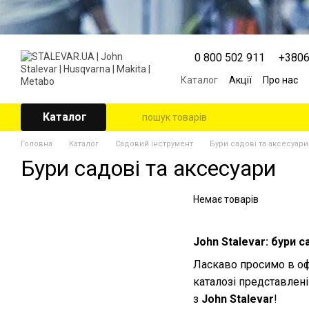
Перейти к основному контенту
0 800 502 911
+380
Каталог
Акції
Про нас
Контактна інформація
Угода користувача
Каталог
Головна
Каталог
Садовий інструмент
Бури садові та аксесуари
Бури садові та аксесуари
Немає товарів
John Stalevar: бури 
Ласкаво просимо в о
каталозі представлені
з
John Stalevar
!