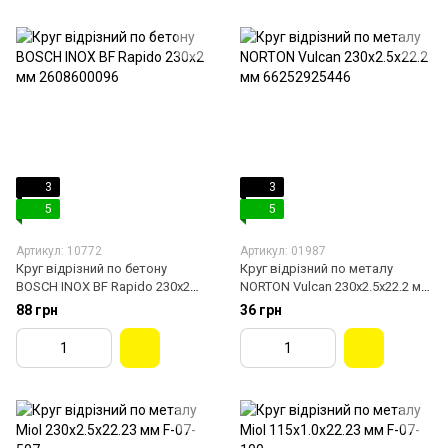
3
3
5
5
Артикул: 10772
Артикул: 01987
Круг відрізний по бетону
Круг відрізний по металу
BOSCH INOX BF Rapido 230х2
NORTON Vulcan 230х2.5x22.2 мм
мм 2608600096
66252925446
88 грн
36 грн