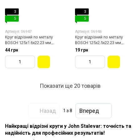
3
3
5
5
Артикул: 06947
Артикул: 06946
Круг відрізний по металу
Круг відрізний по металу
BOSCH 125х1.6х22.23 мм
BOSCH 125х2.5х22.23 мм
2608600219
2608600394
44 грн
19 грн
Показати ще 20 товарів
Назад
Вперед
1
з 8
Найкращі відрізні круги у John Stalevar: точність та
надійність для професійних результатів!