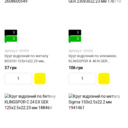
3
3
5
5
Артикул: 06950
Артикул: 25500
Круг відрізний по металу
Круг відрізний по алюмінію
BOSCH 125х1х22.23 мм
KLINGSPOR A 46 N GER
2608600549
230х3х22.23 мм 170710
37 грн
106 грн