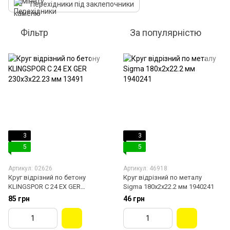
Перехідники під заклепочники
Фільтр
За популярністю
3
3
5
5
Артикул: 02626
Артикул: 46918
Круг відрізний по бетону
Круг відрізний по металу
KLINGSPOR С 24 EX GER
Sigma 180х2х22.2 мм 1940241
230х3х22.23 мм 13491
85 грн
46 грн