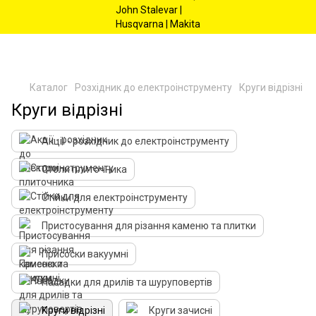
Каталог
Розхідник до електроінструменту
Круги відрізні
Круги відрізні
Акції - розхідник до електроінструменту
Столи плиточника
Стійки для електроінструменту
Пристосування для різання каменю та плитки
Присоски вакуумні
Насадки для дрилів та шуруповертів
Круги відрізні
Круги зачисні