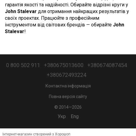
гарантія якості та надійності. Обирайте відрізні круги у
John Stalevar
для отримання найкращих результатів у
своїх проектах. Працюйте з професійним
інструментом від світових брендів — обирайте
John
Stalevar
!
0 800 502 911
+380675013600
+380674087454
+380672493224
Контактна інформація
Повна версія сайту
© 2014—2026
Укр
Eng
Інтернет-магазин створений з Хорошоп