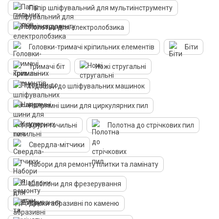
Папір шліфувальний для мультиінструменту
Полотна для електролобзика
Головки-тримачі кріпильних елементів
Біти
Тримачі біт
Ножі стругальні
Підошви до шліфувальних машинок
Напрямні шини для циркулярних пил
Круги точильні
Полотна до стрічкових пил
Свердла-мітчики
Набори для ремонту плитки та ламінату
Шаблони для фрезерування
Диски абразивні по каменю