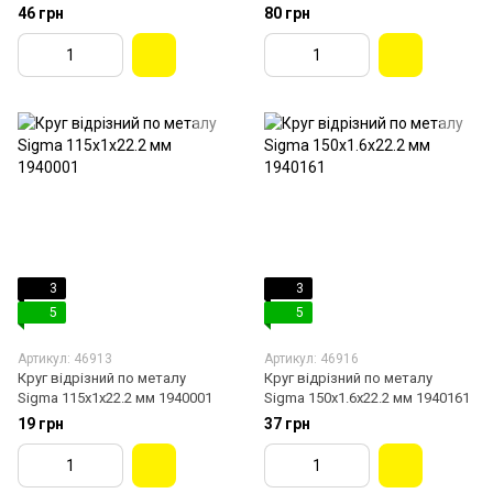
18683
2608600225
46 грн
80 грн
3
3
5
5
Артикул: 46913
Артикул: 46916
Круг відрізний по металу
Круг відрізний по металу
Sigma 115х1х22.2 мм 1940001
Sigma 150х1.6х22.2 мм 1940161
19 грн
37 грн