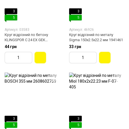
3
3
5
5
Артикул: 03583
Артикул: 46926
Круг відрізний по бетону
Круг відрізний по металу
КLINGSPOR С 24 EX GEК
Sigma 150х2.5х22.2 мм 1941461
125х2.5х22.23 мм 188464
44 грн
33 грн
3
3
5
5