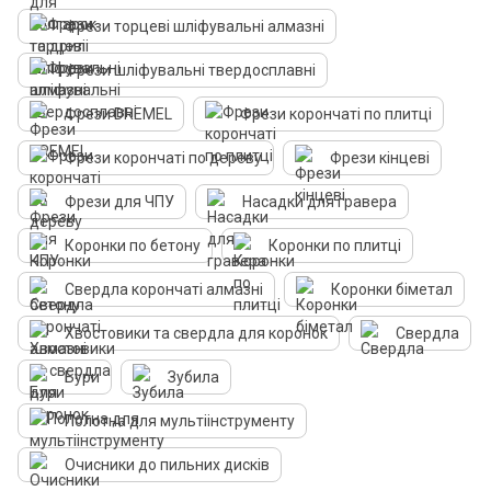
Фрези торцеві шліфувальні алмазні
Фрези шліфувальні твердосплавні
Фрези DREMEL
Фрези корончаті по плитці
Фрези корончаті по дереву
Фрези кінцеві
Фрези для ЧПУ
Насадки для гравера
Коронки по бетону
Коронки по плитці
Свердла корончаті алмазні
Коронки біметал
Хвостовики та свердла для коронок
Свердла
Бури
Зубила
Полотна для мультіінструменту
Очисники до пильних дисків