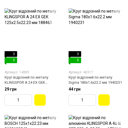
3
3
5
5
Артикул: 14889
Артикул: 46917
Круг відрізний по металу
Круг відрізний по металу
KLINGSPOR A 24 EX GEK
Sigma 180х1.6х22.2 мм 1940231
125х2.5х22.23 мм 188463
29 грн
44 грн