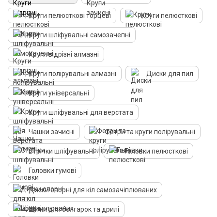
Круги пелюсткові торцеві
Круги пелюсткові
Круги шліфувальні самозачепні
Круги відрізні алмазні
Круги полірувальні алмазні
Диски для пил
Круги універсальні
Круги шліфувальні для верстата
Чашки зачисні
Фетри та круги полірувальні
Стрічки шліфувальні
Головки пелюсткові
Головки гумові
Диски опорні для кіл самозачіплюваних
Щітки для болгарок та дрилі