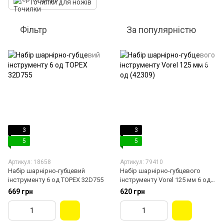
Точилки для ножів
Фільтр
За популярністю
3
3
5
5
Артикул: 18658
Артикул: 79410
Набір шарнірно-губцевий
Набір шарнірно-губцевого
інструменту 6 од TOPEX 32D755
інструменту Vorel 125 мм 6 од
(42309)
669 грн
620 грн