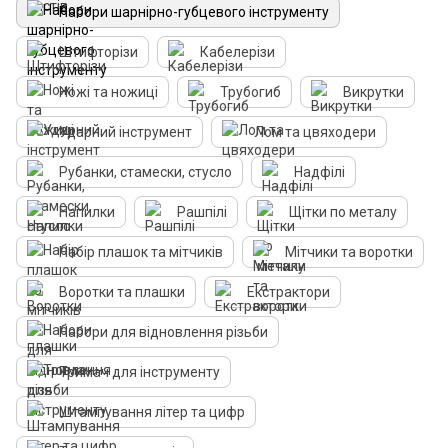
Набори шарнірно-губцевого інструменту
Штифторізи
Кабелерізи
Ножі та ножиці
Трубогиб
Викрутки
Ударний інструмент
Лом та цвяходери
Рубанки, стамески, стусло
Надфілі
Напилки
Рашпілі
Щітки по металу
Набір плашок та мітчиків
Мітчики та воротки
Воротки та плашки
Екстрактори
Набори для відновлення різьби
Тримач для інструменту
Штампування літер та цифр