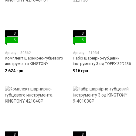
3
3
5
5
Артикул: 50862
Артикул: 21934
Комплект шарнирно-губцевого
Набір шарнірно-губцевий
инструмента KINGTONY
інструменту 3 од TOPEX 32D136
42104GP01
2 624 грн
916 грн
3
3