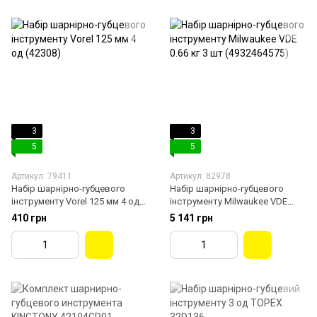
3
3
5
5
Артикул: 79411
Артикул: 82978
Набір шарнірно-губцевого
Набір шарнірно-губцевого
інструменту Vorel 125 мм 4 од
інструменту Milwaukee VDE
(42308)
0.66 кг 3 шт (4932464575)
410 грн
5 141 грн