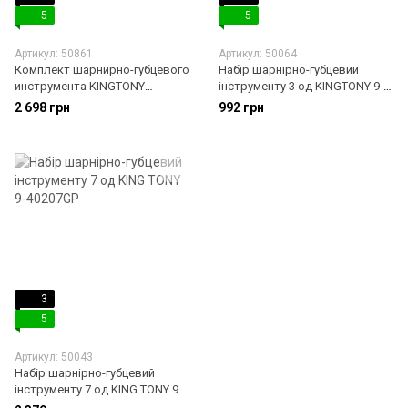
5
5
Артикул: 50861
Артикул: 50064
Комплект шарнирно-губцевого
Набір шарнірно-губцевий
инструмента KINGTONY
інструменту 3 од KINGTONY 9-
42104GP
40103GP
2 698 грн
992 грн
3
5
Артикул: 50043
Набір шарнірно-губцевий
інструменту 7 од KING TONY 9-
40207GP