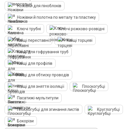
Ножівки для піноблоків
Ножівки й полотна по металу та пластику
Ключі трубні
Ключі рожково-розвідні
Кліщі переставні
Кліщі торцеві
Кліщі для гофрування труб
Кліщі для профілів
Кліщі для обтиску проводів
Кліщі для зняття ізоляції
Плоскогубці
Пасатижі-мультитули
Плоскогубці для згинання листів
Круглогубці
Бокорізи