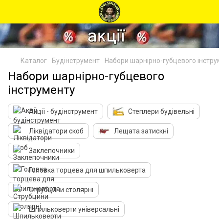
Каталог
Будінструмент
Набори шарнірно-губцевого інстру
Набори шарнірно-губцевого
інструменту
Акції - будінструмент
Степлери будівельні
Ліквідатори скоб
Лещата затискні
Заклепочники
Головка торцева для шпильковерта
Струбцини столярні
Шпильковерти універсальні