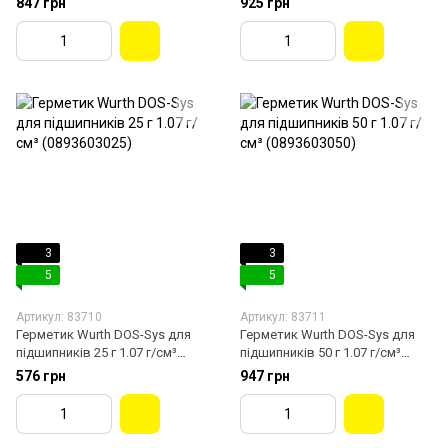
847 грн
925 грн
3
3
5
5
Артикул: 83710
Артикул: 83711
Герметик Wurth DOS-Sys для
Герметик Wurth DOS-Sys для
підшипників 25 г 1.07 г/см³
підшипників 50 г 1.07 г/см³
(0893603025)
(0893603050)
576 грн
947 грн