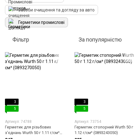
Засоби очищення та догляду за авто
Герметики промислові
Фільтр
За популярністю
3
3
5
5
Артикул: 74788
Артикул: 73754
Герметик для різьбових
Герметик стопорний Wurth 50 г
з'єднань Wurth 50 г 1.11 г/см³
1.12 г/см³ (0893243050)
(0893270050)