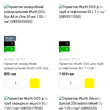
Відео
3
3
5
5
Артикул: 83703
Артикул: 83713
Герметик анаеробний
Герметик Wurth DOS для труб
універсальний Wurth DOS-Sys
із тефлоном 50 г 1 г/см³
All-in-One 50 мл 1.05 г/см³
(0893511050)
835 грн
1 424 грн
(0893555050)