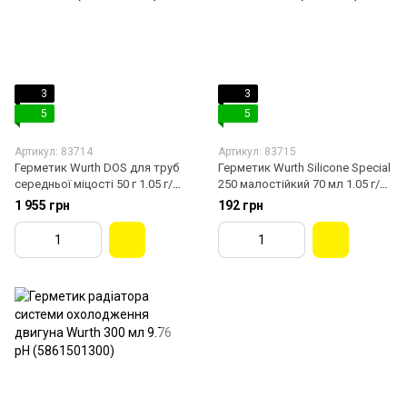
3
3
5
5
Артикул: 83714
Артикул: 83715
Герметик Wurth DOS для труб
Герметик Wurth Silicone Special
середньої міцості 50 г 1.05 г/
250 малостійкий 70 мл 1.05 г/
см³ (0893577050)
см³ (0890323)
1 955 грн
192 грн