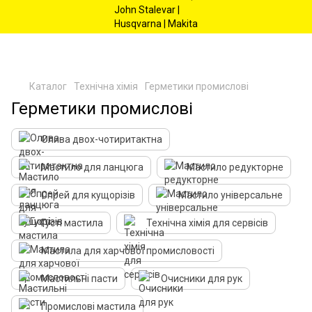
Каталог
Технічна хімія
Герметики промислові
Герметики промислові
Олива двох-чотиритактна
Мастило для ланцюга
Мастило редукторне
Спрей для кущорізів
Мастило універсальне
Густі мастила
Технічна хімія для сервісів
Мастила для харчової промисловості
Мастильні пасти
Очисники для рук
Промислові мастила