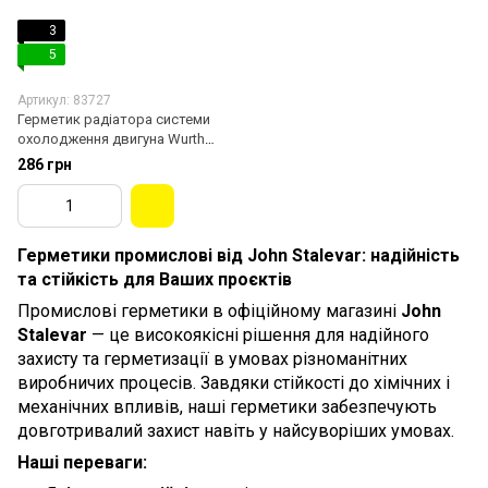
3
5
Артикул: 83727
Герметик радіатора системи
охолодження двигуна Wurth
300 мл 9.76 pH (5861501300)
286 грн
Герметики промислові від John Stalevar: надійність
та стійкість для Ваших проєктів
Промислові герметики в офіційному магазині
John
Stalevar
— це високоякісні рішення для надійного
захисту та герметизації в умовах різноманітних
виробничих процесів. Завдяки стійкості до хімічних і
механічних впливів, наші герметики забезпечують
довготривалий захист навіть у найсуворіших умовах.
Наші переваги: