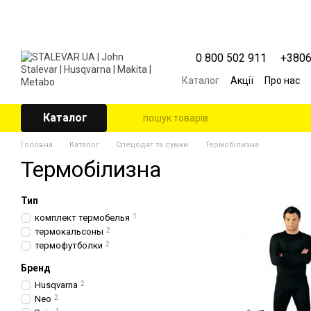
Перейти к основному контенту
0 800 502 911
+380
Каталог
Акції
Про нас
Контактна інформація
Угода користувача
Каталог
Головна
Каталог
Спецодяг та сумки
Термобілизна
Термобілизна
Тип
комплект термобелья
1
термокальсоны
2
термофутболки
2
Бренд
Husqvarna
2
Neo
2