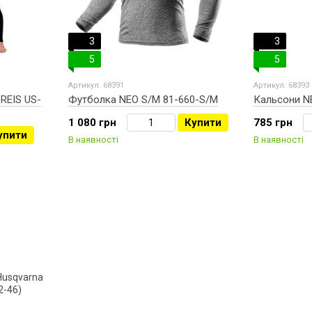
3
3
5
5
Артикул: 68391
Артикул: 68393
REIS US-
Футболка NEO S/M 81-660-S/M
Кальсони NE
1 080 грн
Купити
785 грн
упити
В наявності
В наявності