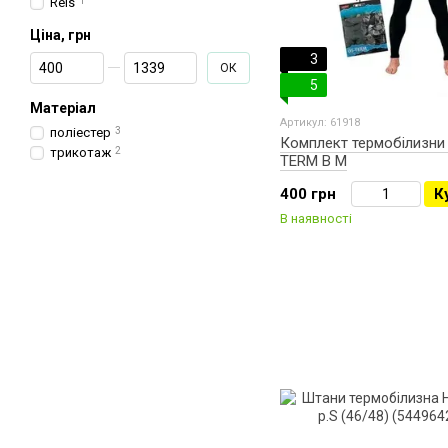
Reis
1
Ціна, грн
3
От Ціна, грн
До Ціна, грн
ОК
5
Матеріал
Артикул: 61918
поліестер
3
Комплект термобілизни 
трикотаж
2
TERM B M
400 грн
К
В наявності