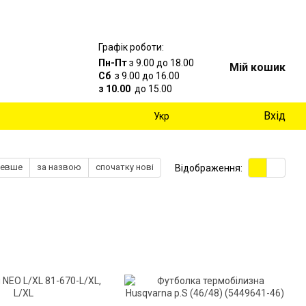
Графік роботи:
Пн-Пт
з 9.00 до 18.00
Мій кошик
Сб
з 9.00 до 16.00
з 10.00
до 15.00
Вхід
Укр
шевше
за назвою
спочатку нові
Відображення: