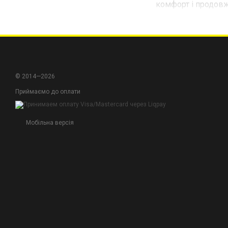
комфорт і продовж
Легкість та манев
обмежують ваші ру
Вибір професіонал
представлена товар
© 2014—2026
Оберіть свою термобі
Приймаємо до оплати
Мобільна версія