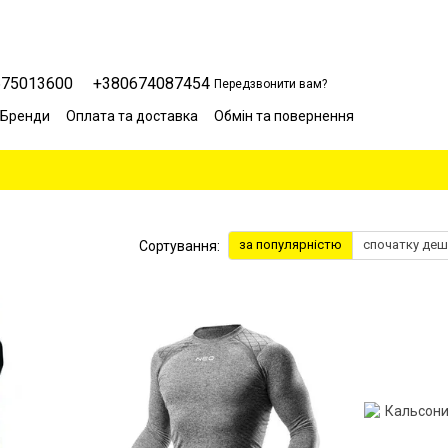
675013600
+380674087454
Передзвонити вам?
Бренди
Оплата та доставка
Обмін та повернення
Сервісний центр
Відгуки про магазин
Блог
за популярністю
спочатку де
Сортування: