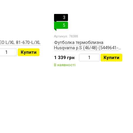
3
5
Артикул: 78388
O L/XL 81-670-L/XL
Футболка термобілизна
Husqvarna р.S (46/48) (5449641-
Купити
46)
1 339 грн
Купити
В наявності