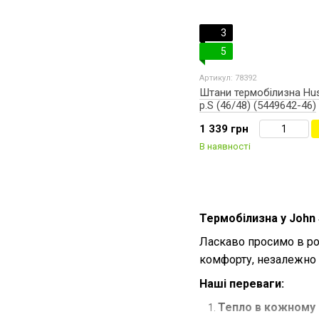
3
5
Артикул: 78392
Штани термобілизна Hu
р.S (46/48) (5449642-46)
1 339 грн
В наявності
Термобілизна у John 
Ласкаво просимо в ро
комфорту, незалежно в
Наші переваги:
Тепло в кожному р