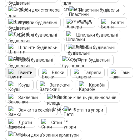
Скоби для степлера
Пластини будівельні
Шурупи будівельні
Анкера
Болти
Дюбелі будівельні
Шпильки будівельні
Шплінти будівельні
Шайби будівельні
Гайки будівельні
Хомути будівельні
Гвинти
Блоки
Талрепи
Гаки
Коуші
Затискачі
Карабін
Заклепки
Набори кілець ущільнювачів
Замки та секрети
Петлі та упори
Дроти
Сітки
Гачки для в'язання арматури