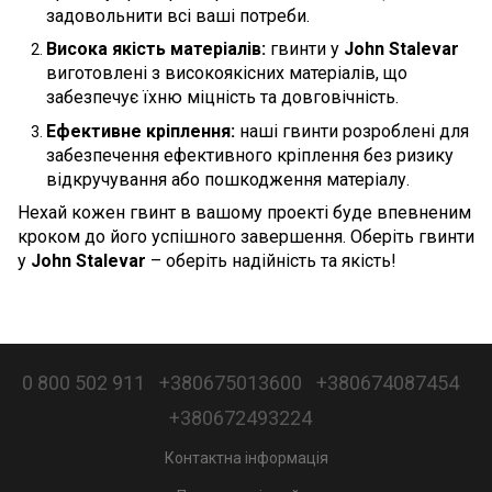
задовольнити всі ваші потреби.
Висока якість матеріалів:
гвинти у
John Stalevar
виготовлені з високоякісних матеріалів, що
забезпечує їхню міцність та довговічність.
Ефективне кріплення:
наші гвинти розроблені для
забезпечення ефективного кріплення без ризику
відкручування або пошкодження матеріалу.
Нехай кожен гвинт в вашому проекті буде впевненим
кроком до його успішного завершення. Оберіть гвинти
у
John Stalevar
– оберіть надійність та якість!
0 800 502 911
+380675013600
+380674087454
+380672493224
Контактна інформація