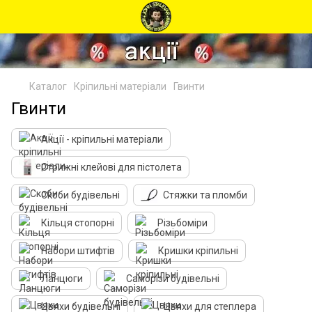
Каталог
Кріпильні матеріали
Гвинти
Гвинти
Акції - кріпильні матеріали
Стрижні клейові для пістолета
Скоби будівельні
Стяжки та пломби
Кільця стопорні
Різьбоміри
Набори штифтів
Кришки кріпильні
Ланцюги
Саморізи будівельні
Цвяхи будівельні
Цвяхи для степлера