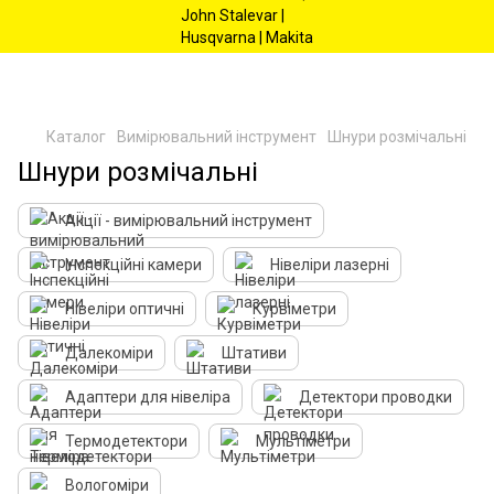
Каталог
Вимірювальний інструмент
Шнури розмічальні
Шнури розмічальні
Акції - вимірювальний інструмент
Інспекційні камери
Нівеліри лазерні
Нівеліри оптичні
Курвіметри
Далекоміри
Штативи
Адаптери для нівеліра
Детектори проводки
Термодетектори
Мультіметри
Вологоміри