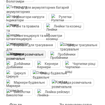
Тестер для акумуляторних батарей
Індикатори напруги
Рулетки
Рівні та правила
Лінійки та косинці
Штангенциркулі та мікрометри
Порошок для трасування
Шнури трасувальні
Шнури розмічальні
Пробійники
Добійники
Кернери
Чортилки-різці
Циркулі
Олівці будівельні
Маркери будівельні
Крейда розмічальна
Виколотки
Лінійка-рейсмус
Фільтр
За популярністю