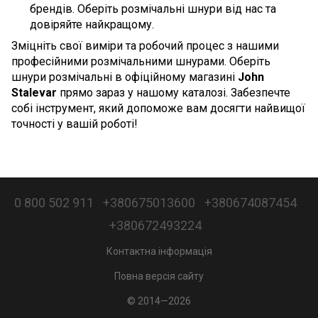
брендів. Оберіть розмічальні шнури від нас та
довіряйте найкращому.
Зміцніть свої виміри та робочий процес з нашими
професійними розмічальними шнурами. Оберіть
шнури розмічальні в офіційному магазині
John
Stalevar
прямо зараз у нашому каталозі. Забезпечте
собі інструмент, який допоможе вам досягти найвищої
точності у вашій роботі!
0 800 502 911
+380675013600
+380674087454
+380672493224
Контактна інформація
Повна версія сайту
© 2014—2026