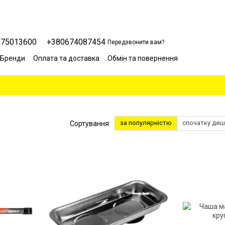
675013600
+380674087454
Передзвонити вам?
Бренди
Оплата та доставка
Обмін та повернення
Сервісний центр
Відгуки про магазин
Блог
за популярністю
спочатку де
Сортування: