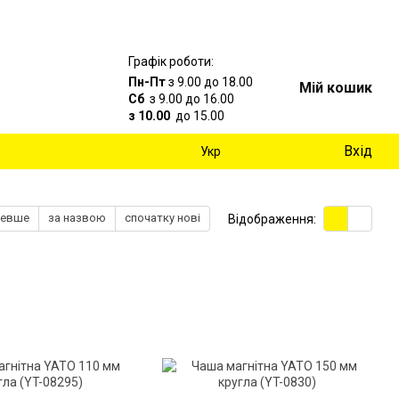
Графік роботи:
Пн-Пт
з 9.00 до 18.00
Мій кошик
Сб
з 9.00 до 16.00
з 10.00
до 15.00
Вхід
Укр
шевше
за назвою
спочатку нові
Відображення: