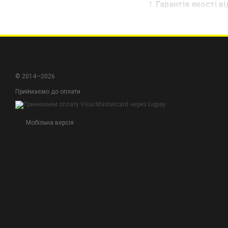
Гарантія якості ві
славляться своєю 
Різноманіття для 
ідеально підходит
Проста та ефекти
вам швидко знаход
© 2014—2026
Приймаємо до оплати
Оберіть тримачі для і
створіть ідеальне ро
Мобільна версія