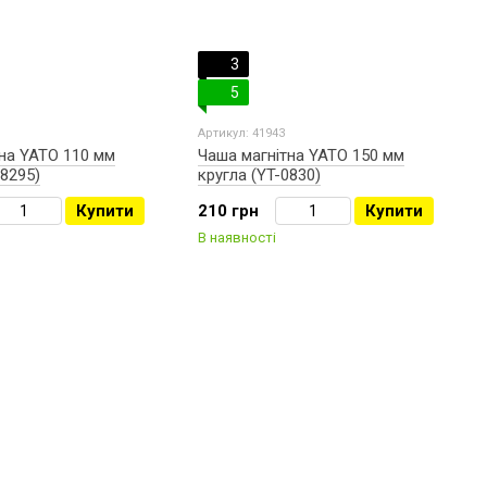
3
5
Артикул: 41943
на YATO 110 мм
Чаша магнітна YATO 150 мм
08295)
кругла (YT-0830)
Купити
210 грн
Купити
В наявності