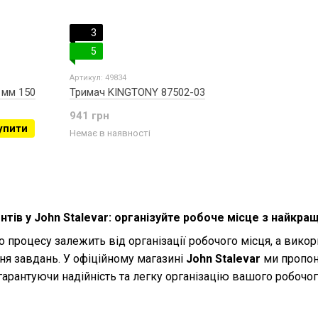
3
5
Артикул: 49834
 мм 150
Тримач KINGTONY 87502-03
941 грн
упити
Немає в наявності
ентів у John Stalevar: організуйте робоче місце з найк
 процесу залежить від організації робочого місця, а викор
ня завдань. У офіційному магазині
John Stalevar
ми пропон
 гарантуючи надійність та легку організацію вашого робочог