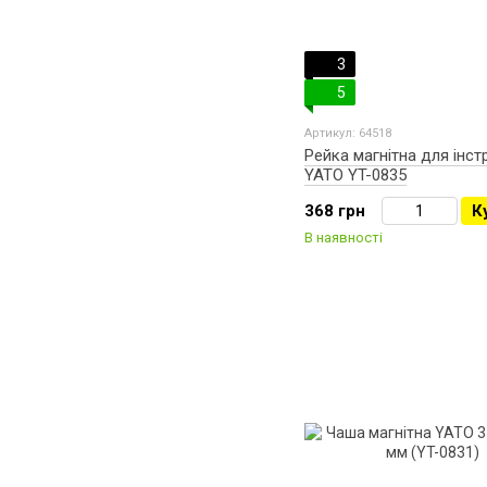
3
5
Артикул: 64518
Рейка магнітна для інст
YATO YT-0835
368 грн
К
В наявності