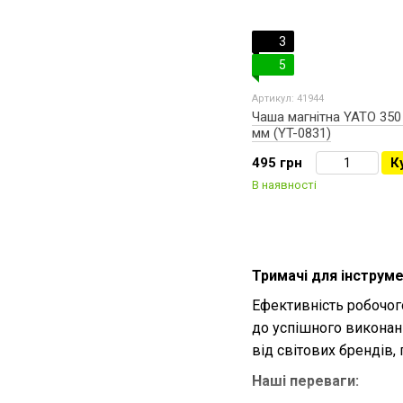
3
5
Артикул: 41944
Чаша магнітна YATO 350
мм (YT-0831)
495 грн
К
В наявності
Тримачі для інструм
Ефективність робочого
до успішного виконан
від світових брендів,
Наші переваги: