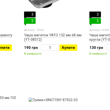
3
3
5
5
Артикул: 74766
Артикул: 41942
рументу
Чаша магнітна YATO 152 мм 68 мм
Чаша магніт
(YT-08312)
кругла (YT-
упити
190 грн
Купити
130 грн
В наявності
В наявності