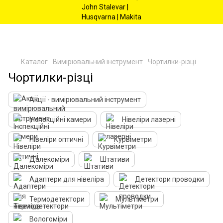
Каталог
Вимірювальний інструмент
Чортилки-різці
Чортилки-різці
Акції - вимірювальний інструмент
Інспекційні камери
Нівеліри лазерні
Нівеліри оптичні
Курвіметри
Далекоміри
Штативи
Адаптери для нівеліра
Детектори проводки
Термодетектори
Мультіметри
Вологоміри