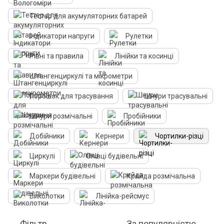
Тестер для акумуляторних батарей
Індикатори напруги
Рулетки
Рівні та правила
Лінійки та косинці
Штангенциркулі та мікрометри
Порошок для трасування
Шнури трасувальні
Шнури розмічальні
Пробійники
Добійники
Кернери
Чортилки-різці
Циркулі
Олівці будівельні
Маркери будівельні
Крейда розмічальна
Виколотки
Лінійка-рейсмус
Фільтр
За популярністю