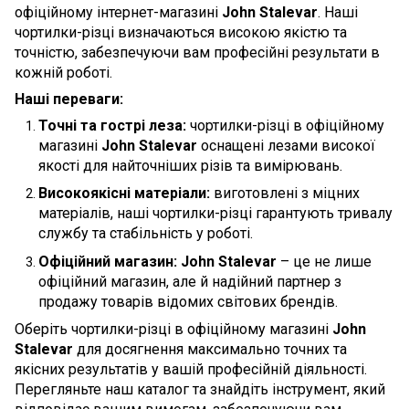
офіційному інтернет-магазині
John Stalevar
. Наші
чортилки-різці визначаються високою якістю та
точністю, забезпечуючи вам професійні результати в
кожній роботі.
Наші переваги:
Точні та гострі леза:
чортилки-різці в офіційному
магазині
John Stalevar
оснащені лезами високої
якості для найточніших різів та вимірювань.
Високоякісні матеріали:
виготовлені з міцних
матеріалів, наші чортилки-різці гарантують тривалу
службу та стабільність у роботі.
Офіційний магазин:
John Stalevar
– це не лише
офіційний магазин, але й надійний партнер з
продажу товарів відомих світових брендів.
Оберіть чортилки-різці в офіційному магазині
John
Stalevar
для досягнення максимально точних та
якісних результатів у вашій професійній діяльності.
Перегляньте наш каталог та знайдіть інструмент, який