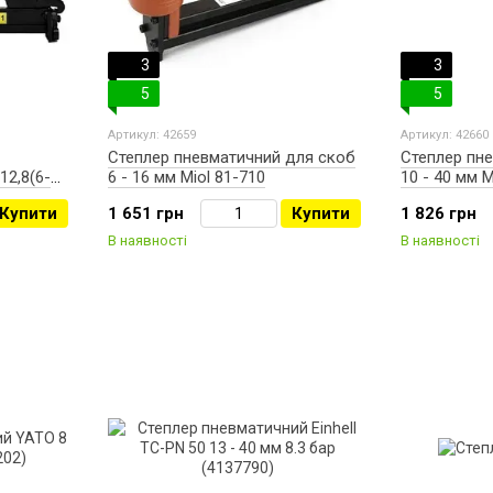
3
3
5
5
Артикул: 42659
Артикул: 42660
Степлер пневматичний для скоб
Степлер пн
12,8(6-
6 - 16 мм Miol 81-710
10 - 40 мм M
Купити
1 651 грн
Купити
1 826 грн
В наявності
В наявності