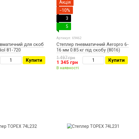
Акція
−10%
3
5
Артикул: 69462
евматичний для скоб
Степлер пневматичний Aeropro 6-
iol 81-720
16 мм 0.85 кг під скобу (8016)
1 497 грн
Купити
Купити
1 345 грн
В наявності