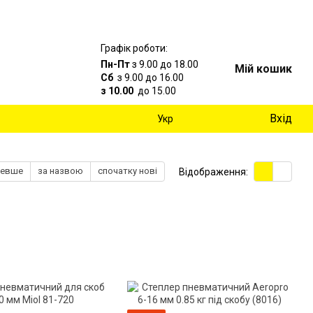
Графік роботи:
Пн-Пт
з 9.00 до 18.00
Мій кошик
Сб
з 9.00 до 16.00
з 10.00
до 15.00
Вхід
Укр
шевше
за назвою
спочатку нові
Відображення: