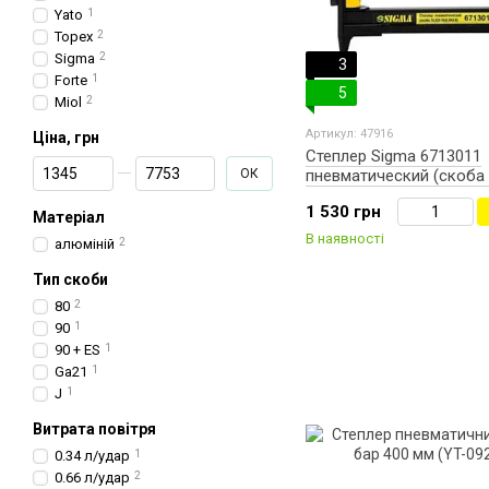
Yato
1
Topex
2
Sigma
2
3
Forte
1
5
Miol
2
Артикул: 47916
Ціна, грн
Степлер Sigma 6713011
От Ціна, грн
До Ціна, грн
ОК
пневматический (скоба 
16)0,9Х0,6)
1 530 грн
Матеріал
В наявності
алюміній
2
Тип скоби
80
2
90
1
90 + ES
1
Ga21
1
J
1
Витрата повітря
0.34 л/удар
1
0.66 л/удар
2