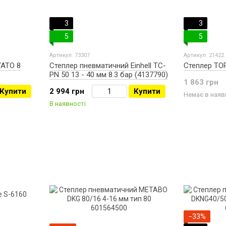
3
3
5
5
Артикул: 73307
Артикул: 21422
YATO 8
Степлер пневматичний Einhell TC-
Степлер TO
PN 50 13 - 40 мм 8.3 бар (4137790)
1 863 грн
Купити
2 994 грн
Купити
Немає в наяв
В наявності
−33%