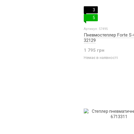
3
5
Артикул: 57495
Пневмостеплер Forte S-
32129
1 795 грн
Немає в наявності