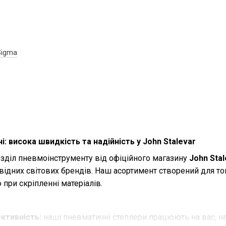
Sigma
: висока швидкість та надійність у John Stalevar
зділ пневмоінструменту від офіційного магазину
John Stal
відних світових брендів. Наш асортимент створений для т
при скріпленні матеріалів.
ктивність:
наші пневматичні степлери працюють на вас, н