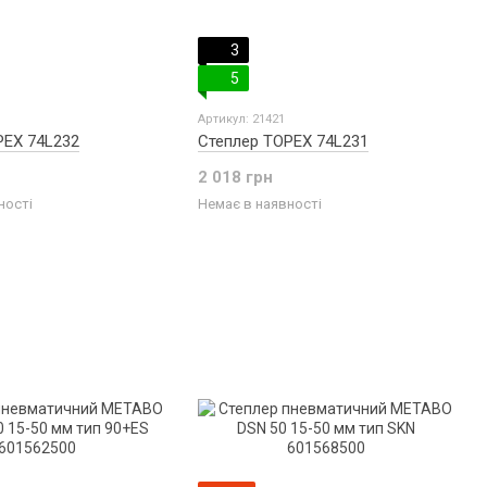
3
5
Артикул: 21421
PEX 74L232
Степлер TOPEX 74L231
2 018 грн
ності
Немає в наявності