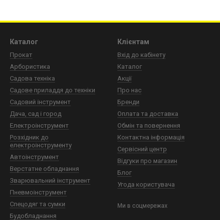
talevar
гарантує вам лише оригінальний пневмоінструмент
а довговічності.
Каталог
Клієнтам
тота:
ергономічний дизайн наших степлерів додає зручності
Прокат
Вхід до кабінету
Арбористика
Каталог
ь вашого робочого процесу із пневматичними степлерами
Садова техніка
Акції
дуктивної та надійної роботи на будь-якому будівельному 
Садове приладдя до техніки
Про нас
Садовий інструмент
Бренди
Дача, сад і город
Оплата та доставка
Електроінструмент
Обмін та повернення
Розхідник до
Контактна інформація
електроінструменту
Сервісний центр
Автоінструмент
Відгуки про магазин
Верстатне обладнання
Блог
Зварювальний інструмент
Угода користувача
Пневмоінструмент
Спецодяг та сумки
Ми в соцмережах
Будобладнання