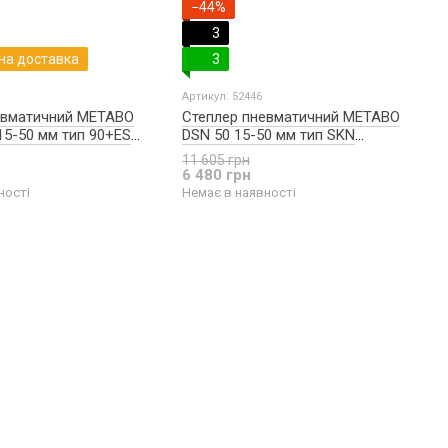
−44%
3
на доставка
3
Артикул: 52446
евматичний METABO
Степлер пневматичний METABO
15-50 мм тип 90+ES
DSN 50 15-50 мм тип SKN
601568500
11 605 грн
6 480 грн
ності
Немає в наявності