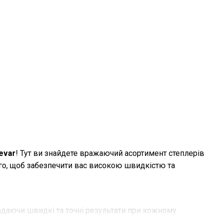
evar
! Тут ви знайдете вражаючий асортимент степлерів
ого, щоб забезпечити вас високою швидкістю та
адаючи швидкі та точні результати при кожному