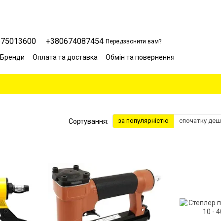
675013600
+380674087454
Передзвонити вам?
Бренди
Оплата та доставка
Обмін та повернення
Сервісний центр
Відгуки про магазин
Блог
за популярністю
спочатку де
Сортування: