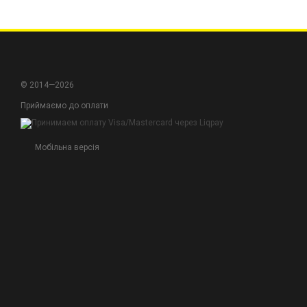
використанні.
Надійність:
John S
рівень надійності т
Зручність та прос
при роботі.
© 2014—2026
Приймаємо до оплати
Підвищте ефективніст
відчуйте переваги про
Мобільна версія