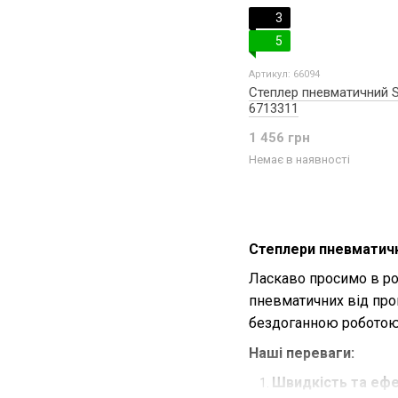
3
5
Артикул: 66094
Степлер пневматичний 
6713311
1 456 грн
Немає в наявності
Степлери пневматичні
Ласкаво просимо в ро
пневматичних від про
бездоганною роботою 
Наші переваги:
Швидкість та ефе