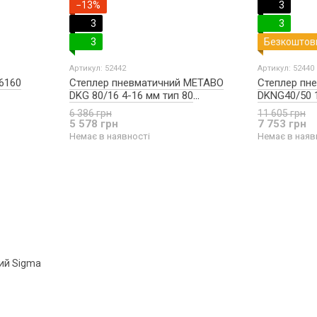
−13%
3
3
3
3
Безкоштов
Артикул: 52442
Артикул: 52440
6160
Степлер пневматичний METABO
Степлер пн
DKG 80/16 4-16 мм тип 80
DKNG40/50 
601564500
601562500
6 386 грн
11 605 грн
5 578 грн
7 753 грн
Немає в наявності
Немає в наяв