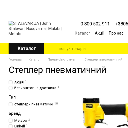
Перейти к основному контенту
0 800 502 911
+380
Каталог
Акції
Про нас
Контактна інформація
Угода користувача
Каталог
Головна
Каталог
Пневмоінструмент
Степлер пневматичний
Степлер пневматичний
Акція
1
Безкоштовна доставка
1
Тип
степлери пневматичні
10
Бренд
Metabo
3
Einhell
1