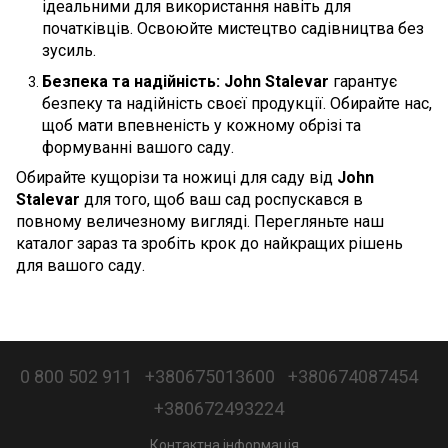
ідеальними для використання навіть для
початківців. Освоюйте мистецтво садівництва без
зусиль.
Безпека та надійність:
John Stalevar
гарантує
безпеку та надійність своєї продукції. Обирайте нас,
щоб мати впевненість у кожному обрізі та
формуванні вашого саду.
Обирайте кущорізи та ножиці для саду від
John
Stalevar
для того, щоб ваш сад роспускався в
повному величезному вигляді. Перегляньте наш
каталог зараз та зробіть крок до найкращих рішень
для вашого саду.
0 800 502 911
+380675013600
+380674087454
+380672493224
Контактна інформація