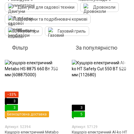
Двигуни для садової техніки
Дровоколи
Дробарки та подрібнювачі кормові
Інкубатори
Газовий гриль
Фільтр
За популярністю
−33%
3
3
3
Безкоштовна доставка
5
Артикул: 52394
Артикул: 57129
Кущоріз електричний Metabo
Кущоріз електричний Al-ko HT