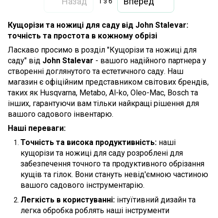
Назад
Вперед
1
з 6
Кущорізи та ножиці для саду від John Stalevar:
точність та простота в кожному обрізі
Ласкаво просимо в розділ "Кущорізи та ножиці для
саду" від
John Stalevar
- вашого надійного партнера у
створенні доглянутого та естетичного саду. Наш
магазин є офіційним представником світових брендів,
таких як Husqvarna, Metabo, Al-ko, Oleo-Mac
, Bosch та
інших, гарантуючи вам тільки найкращі рішення для
вашого садового інвентарю.
Наші переваги:
Точність та висока продуктивність:
наші
кущорізи та ножиці для саду розроблені для
забезпечення точного та продуктивного обрізання
кущів та гілок. Вони стануть невід'ємною частиною
вашого садового інструментарію.
Легкість в користуванні:
інтуїтивний дизайн та
легка обробка роблять наші інструменти