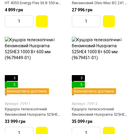
HT 4055 Energy Flex 36 В 550 мм
бензиновий Oleo-Mac BС 241 H
(113609)
900 Вт 500 мм (61379059E2)
4 899 грн
27 996 грн
3
3
5
5
Безкоштовна доставка
Безкоштовна доставка
Артикул: 70911
Артикул: 70912
Кущоріз телескопічний
Кущоріз телескопічний
бензиновий Husqvarna 525HE3
бензиновий Husqvarna 525HE4
1000 Bт 600 мм (9679449-01)
1000 Bт 600 мм (9679451-01)
33 999 грн
35 099 грн