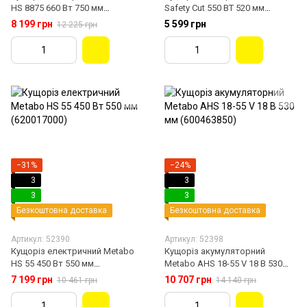
HS 8875 660 Вт 750 мм
Safety Cut 550 ВТ 520 мм
(608875000)
(112680)
8 199 грн
5 599 грн
12 225 грн
−31%
−24%
3
3
3
3
Безкоштовна доставка
Безкоштовна доставка
Артикул: 52390
Артикул: 52398
Кущоріз електричний Metabo
Кущоріз акумуляторний
HS 55 450 Вт 550 мм
Metabo AHS 18-55 V 18 В 530
(620017000)
мм (600463850)
7 199 грн
10 707 грн
10 461 грн
14 140 грн