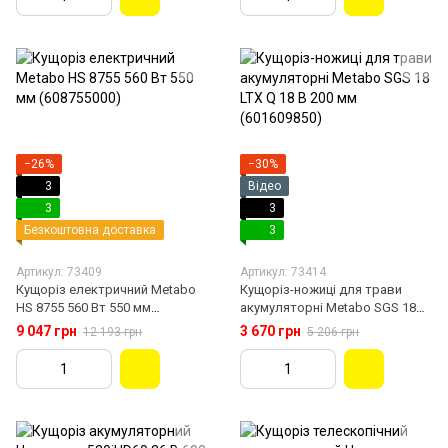
−26%
−30%
3
Відео
3
3
Безкоштовна доставка
3
Артикул: 73409
Артикул: 73414
Кущоріз електричний Metabo
Кущоріз-ножиці для трави
HS 8755 560 Вт 550 мм
акумуляторні Metabo SGS 18
(608755000)
LTX Q 18 В 200 мм (601609850)
9 047 грн
3 670 грн
12 193 грн
5 206 грн