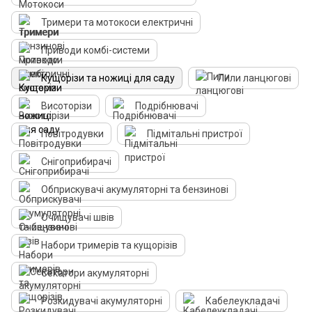
Тримери та мотокоси електричні
Приводи комбі-системи
Кущорізи та ножиці для саду
Пили ланцюгові
Висоторізи
Подрібнювачі
Повітродувки
Підмітальні пристрої
Снігоприбирачі
Обприскувачі акумуляторні та бензинові
Очищувачі швів
Набори тримерів та кущорізів
Секатори акумуляторні
Розкидувачі акумуляторні
Кабелеукладачі