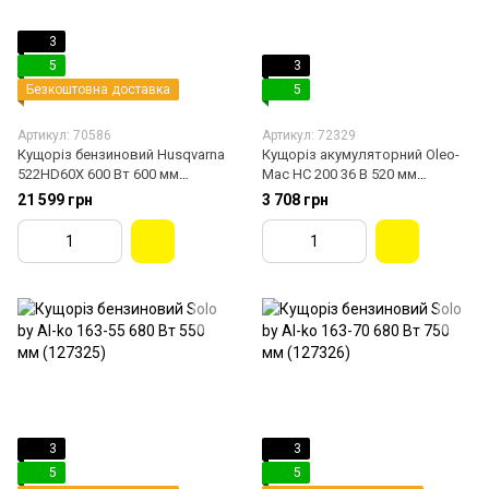
3
5
3
Безкоштовна доставка
5
Артикул: 70586
Артикул: 72329
Кущоріз бензиновий Husqvarna
Кущоріз акумуляторний Oleo-
522HD60X 600 Bт 600 мм
Mac HC 200 36 В 520 мм
(9676587-01)
(54019031)
21 599 грн
3 708 грн
3
3
5
5