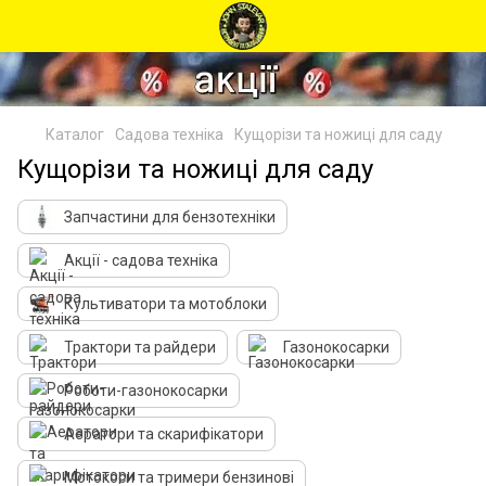
Каталог
Садова техніка
Кущорізи та ножиці для саду
Кущорізи та ножиці для саду
Запчастини для бензотехніки
Акції - садова техніка
Культиватори та мотоблоки
Трактори та райдери
Газонокосарки
Роботи-газонокосарки
Аератори та скарифікатори
Мотокоси та тримери бензинові