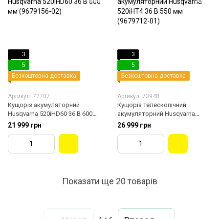
3
3
5
5
Безкоштовна доставка
Безкоштовна доставка
Артикул: 72707
Артикул: 73948
Кущоріз акумуляторний
Кущоріз телескопічний
Husqvarna 520iHD60 36 В 600
акумуляторний Husqvarna
мм (9679156-02)
520iHT4 36 В 550 мм (9679712-
21 999 грн
26 999 грн
01)
Показати ще 20 товарів