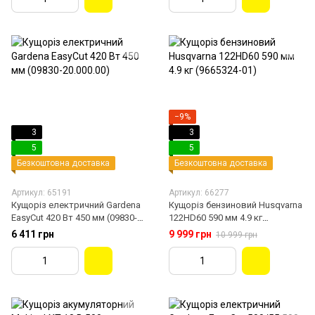
−9%
3
3
5
5
Безкоштовна доставка
Безкоштовна доставка
Артикул: 65191
Артикул: 66277
Кущоріз електричний Gardena
Кущоріз бензиновий Husqvarna
EasyCut 420 Вт 450 мм (09830-
122HD60 590 мм 4.9 кг
20.000.00)
(9665324-01)
6 411 грн
9 999 грн
10 999 грн