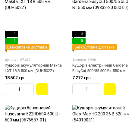
3
3
5
5
Безкоштовна доставка
Безкоштовна доставка
Артикул: 67412
Артикул: 69901
Кущоріз акумуляторний Makita
Кущоріз електричний Gardena
LXT 18 В 500 мм (DUH502Z)
EasyCut 500/55 500 Вт 550 мм
(09832-20.000.00)
18 502 грн
7 272 грн