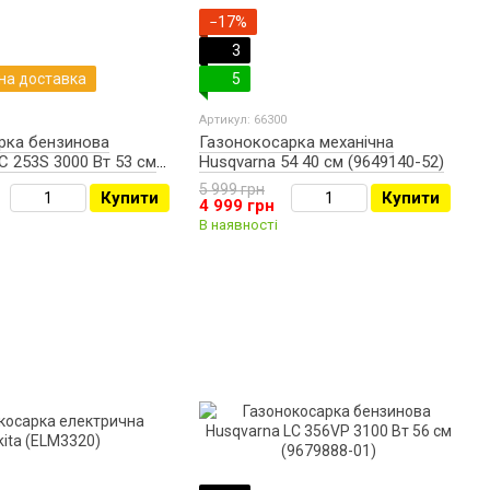
−17%
3
на доставка
5
Артикул: 66300
рка бензинова
Газонокосарка механічна
C 253S 3000 Вт 53 см
Husqvarna 54 40 см (9649140-52)
)
5 999 грн
Купити
Купити
4 999 грн
В наявності