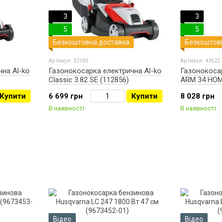
3
3
5
5
Безкоштовна доставка
Безкоштов
Артикул: 57105
Артикул: 43622
на Al-ko
Газонокосарка електрична Al-ko
Газонокоса
Classic 3.82 SE (112856)
ARM 34 HOM
Купити
6 699 грн
Купити
8 028 грн
В наявності
В наявності
Відео
Відео