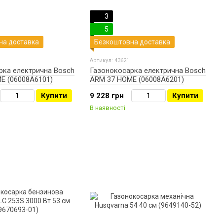
3
5
на доставка
Безкоштовна доставка
Артикул: 43621
рка електрична Bosch
Газонокосарка електрична Bosch
E (06008A6101)
ARM 37 HOME (06008A6201)
Купити
9 228 грн
Купити
В наявності