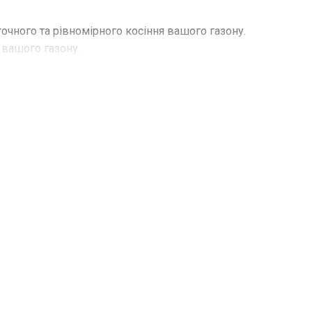
очного та рівномірного косіння вашого газону.
 вашого газону.
удь-яких потреб - від компактних моделей для
есіоналів.
John Stalevar
пропонує тільки високоякісні
, Bosch та інші.
leo-Mac
 Оберіть свою модель прямо зараз та створіть газон,