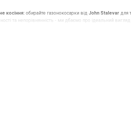
не косіння:
обирайте газонокосарки від
John Stalevar
для т
ності та непорівнянність - ми дбаємо про ідеальний вигляд
 вашими потребами:
у нас ви знайдете газонокосарки для б
 до потужних та продуктивних для великих територій.
 з John Stalevar:
довірте красу вашого газону в руки проф
найвизнаніших брендів, таких як Husqvarna, Metabo, Al-ko,
O
льним газоном завдяки газонокосаркам від
John Stalevar
.
ю красою.