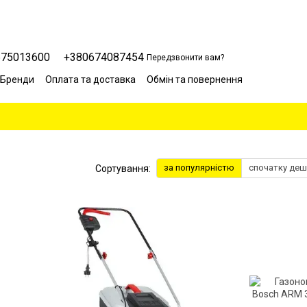
675013600
+380674087454
Передзвонити вам?
Бренди
Оплата та доставка
Обмін та повернення
Сервісний центр
Відгуки про магазин
Блог
за популярністю
спочатку де
Сортування: