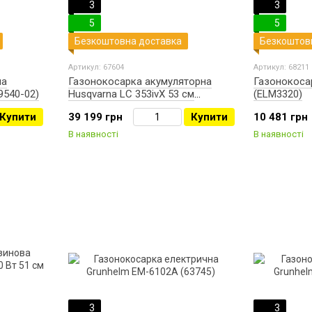
3
3
5
5
Безкоштовна доставка
Безкоштов
Артикул: 67604
Артикул: 68211
на
Газонокосарка акумуляторна
Газонокосар
9540-02)
Husqvarna LC 353ivX 53 см
(ELM3320)
(9678620-01)
Купити
39 199 грн
Купити
10 481 грн
В наявності
В наявності
3
3