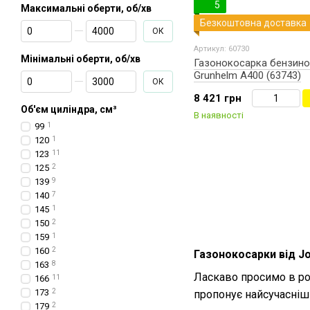
5
Максимальні оберти, об/хв
Безкоштовна доставка
От Максимальні оберти, об/хв
До Максимальні оберти, об/хв
ОК
Артикул: 60730
Мінімальні оберти, об/хв
Газонокосарка бензино
Grunhelm А400 (63743)
От Мінімальні оберти, об/хв
До Мінімальні оберти, об/хв
ОК
8 421 грн
Об'єм циліндра, см³
В наявності
99
1
120
1
123
11
125
2
139
9
140
7
145
1
150
2
159
1
160
2
Газонокосарки від Jo
163
8
Ласкаво просимо в ро
166
11
173
2
пропонує найсучасніші
179
2