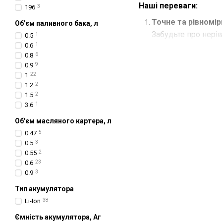
Наші переваги:
196
3
Точне та рівномір
Об'єм паливного бака, л
Забудьте про нерів
0.5
1
0.6
1
Вибір техніки за
0.8
6
невеликих газонів
0.9
9
1
22
Професійний газон
1.2
2
газонокосарки від 
1.5
2
3.6
1
Насолоджуйтеся ідеа
який заворожує своє
Об'єм масляного картера, л
0.47
5
0.5
3
0.55
2
0.6
23
0.9
3
Тип акумулятора
Li-Ion
38
Ємність акумулятора, Аг