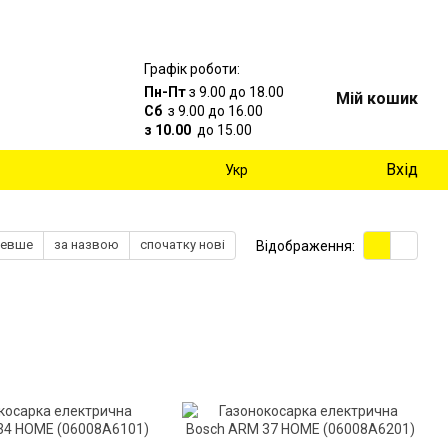
Графік роботи:
Пн-Пт
з 9.00 до 18.00
Мій кошик
Сб
з 9.00 до 16.00
з 10.00
до 15.00
Вхід
Укр
шевше
за назвою
спочатку нові
Відображення: