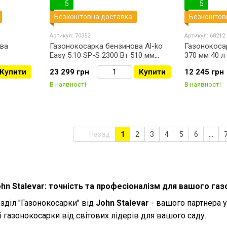
5
5
Безкоштовна доставка
Безкоштов
Артикул: 70352
Артикул: 68212
ва
Газонокосарка бензинова Al-ko
Газонокосар
Easy 5.10 SP-S 2300 Вт 510 мм
370 мм 40 л
(113796)
Купити
23 299 грн
Купити
12 245 грн
В наявності
В наявності
Назад
1
2
3
4
5
6
...
hn Stalevar: точність та професіоналізм для вашого газ
зділ "Газонокосарки" від
John Stalevar
- вашого партнера у
 газонокосарки від світових лідерів для вашого саду.