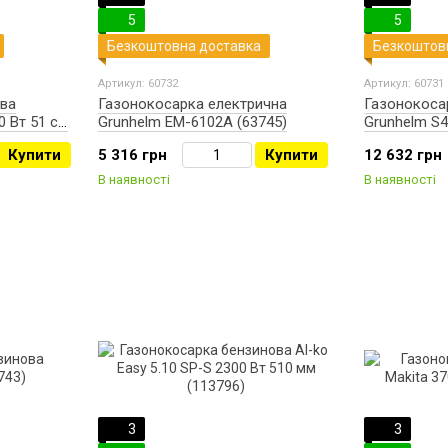
5
5
Безкоштовна доставка
Безкоштов
Артикул: 60732
Артикул: 60731
ва
Газонокосарка електрична
Газонокоса
0 Вт 51 см
Grunhelm EM-6102A (63745)
Grunhelm S4
Купити
5 316 грн
Купити
12 632 грн
В наявності
В наявності
3
3