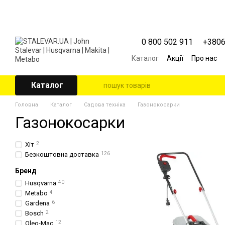
Перейти к основному контенту
0 800 502 911
+380
Каталог
Акції
Про нас
Контактна інформація
Угода користувача
Каталог
Головна
Каталог
Садова техніка
Газонокосарки
Газонокосарки
Хіт
2
Безкоштовна доставка
126
Бренд
Husqvarna
40
Metabo
4
Gardena
6
Bosch
2
Oleo-Mac
12