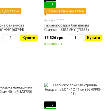
5
на доставка
Безкоштовна доставка
Артикул: 69792
рка бензинова
Газонокосарка бензинова
61VHY (63744)
Grunhelm S531VHY (73638)
Купити
15 526 грн
Купити
В наявності
3