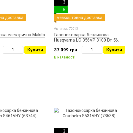
3
5
на доставка
Безкоштовна доставка
Артикул: 70013
ка електрична Makita
Газонокосарка бензинова
Husqvarna LC 356VP 3100 Вт 56
см (9679888-01)
Купити
37 099 грн
Купити
В наявності
3