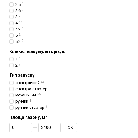
2.5
1
2.6
2
3
2
4
10
4.2
1
5
2
5.2
2
Кількість акумуляторів, шт
1
13
2
7
Тип запуску
електричний
44
електро стартер
3
механічний
55
ручний
1
ручний стартер
6
Площа газону, м²
От Площа газону, м²
До Площа газону, м²
ОК