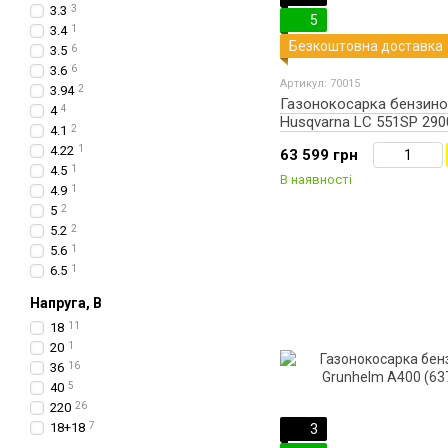
3.3
3
5
3.4
1
Безкоштовна доставка
3.5
6
3.6
6
Артикул: 70015
3.94
2
Газонокосарка бензино
4
4
Husqvarna LC 551SP 290
4.1
2
(9673432-02)
4.22
1
63 599 грн
4.5
1
В наявності
4.9
1
5
2
5.2
2
5.6
1
6.5
1
Напруга, В
18
11
20
1
36
16
40
5
220
26
18+18
7
3