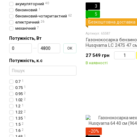
акумуляторний
40
3
бензиновий
1
5
бензиновий-чотиритактний
62
Безкоштовна доставка
електричний
26
механічний
7
Артикул: 65587
Потужність, Вт
Газонокосарка бензино
Husqvarna LC 247S 47 с
От Потужність, Вт
До Потужність, Вт
ОК
(9673453-01)
27 549 грн
Потужність, к.с
В наявності
0.7
1
0.75
1
0.95
2
1.02
2
1.2
1
1.22
2
1.35
1
1.5
2
1.6
2
−20%
1.63
1