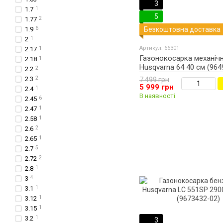
3
1.7
1
5
1.77
2
1.9
6
Безкоштовна доставка
2
1
Артикул: 66301
2.17
1
Газонокосарка механіч
2.18
1
Husqvarna 64 40 см (964
2.2
2
2.3
2
7 499 грн
5 999 грн
2.4
1
В наявності
2.45
6
2.47
1
2.58
1
2.6
2
2.65
1
2.7
5
2.72
2
2.8
1
3
4
3.1
1
3.12
1
3.15
1
3.2
1
3