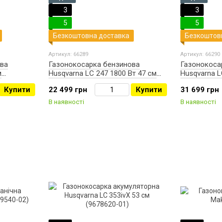
3
3
5
5
Безкоштовна доставка
Безкоштов
Артикул: 66289
Артикул: 66290
ва
Газонокосарка бензинова
Газонокоса
м
Husqvarna LC 247 1800 Вт 47 см
Husqvarna L
(9673452-01)
(9670693-01
Купити
22 499 грн
Купити
31 699 грн
В наявності
В наявності