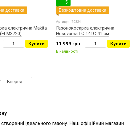
5
на доставка
Безкоштовна доставка
Артикул: 70324
ка електрична Makita
Газонокосарка електрична
 (ELM3720)
Husqvarna LC 141C 41 см
(9670993-01)
Купити
11 999 грн
Купити
В наявності
7
Вперед
ону
 створенні ідеального газону. Наш офіційний магазин