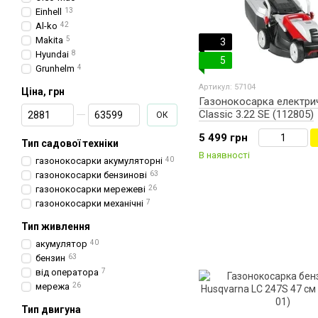
Einhell
13
Al-ko
42
Makita
5
3
Hyundai
8
5
Grunhelm
4
Артикул: 57104
Ціна, грн
Газонокосарка електрич
От Ціна, грн
До Ціна, грн
Classic 3.22 SE (112805)
ОК
5 499 грн
Тип садової техніки
В наявності
газонокосарки акумуляторні
40
газонокосарки бензинові
63
газонокосарки мережеві
26
газонокосарки механічні
7
Тип живлення
акумулятор
40
бензин
63
від оператора
7
мережа
26
Тип двигуна