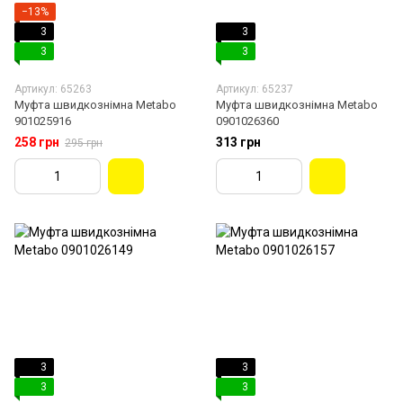
−13%
3
3
3
3
Артикул: 65263
Артикул: 65237
Муфта швидкознімна Metabo
Муфта швидкознімна Metabo
901025916
0901026360
258 грн
313 грн
295 грн
3
3
3
3