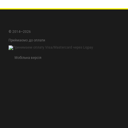
Ефективність та 
безпечність навіт
Широкий вибір для
повсякденного захи
© 2014—2026
Оберіть свій респірато
Приймаємо до оплати
Мобільна версія