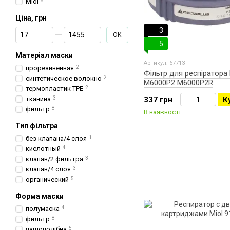
Miol
8
Ціна, грн
3
От Ціна, грн
До Ціна, грн
ОК
5
Матеріал маски
Артикул: 67713
прорезиненная
2
Фільтр для респіратора 
синтетическое волокно
2
M6000P2 M6000P2R
термопластик TPE
2
тканина
3
337 грн
К
фильтр
8
В наявності
Тип фільтра
без клапана/4 слоя
1
кислотный
4
клапан/2 фильтра
3
клапан/4 слоя
3
органический
5
Форма маски
полумаска
4
фильтр
8
чашоподібна
5