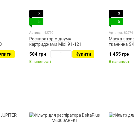
3
3
5
5
Артикул: 42790
Артикул: 82974
Респиратор с двумя
Маска захис
0
картриджами Miol 91-121
тканинна S/
упити
584 грн
Купити
1 455 грн
В наявності
В наявності