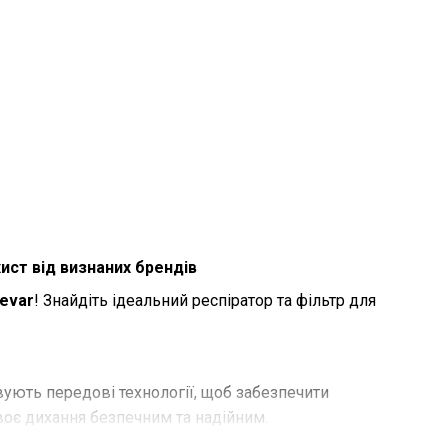
хист від визнаних брендів
levar
! Знайдіть ідеальний респіратор та фільтр для
вують передові технології, щоб забезпечити
своє дихання безпечним та надійним.