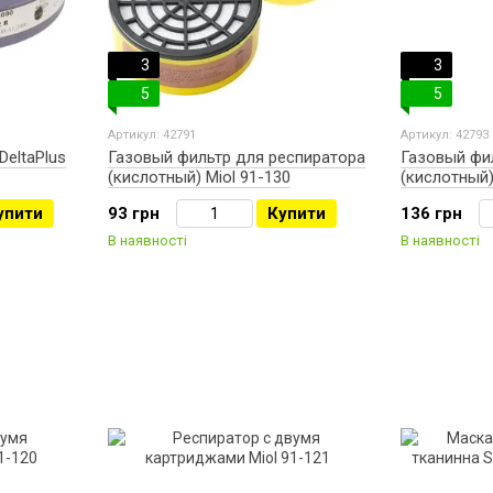
3
3
5
5
Артикул: 42791
Артикул: 42793
DeltaPlus
Газовый фильтр для респиратора
Газовый фи
(кислотный) Miol 91-130
(кислотный)
упити
93 грн
Купити
136 грн
В наявності
В наявності