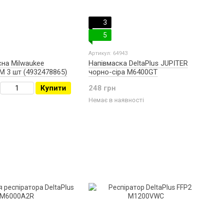
3
5
Артикул: 64943
на Milwaukee
Напівмаска DeltaPlus JUPITER
M 3 шт (4932478865)
чорно-сіра M6400GT
Купити
248 грн
Немає в наявності