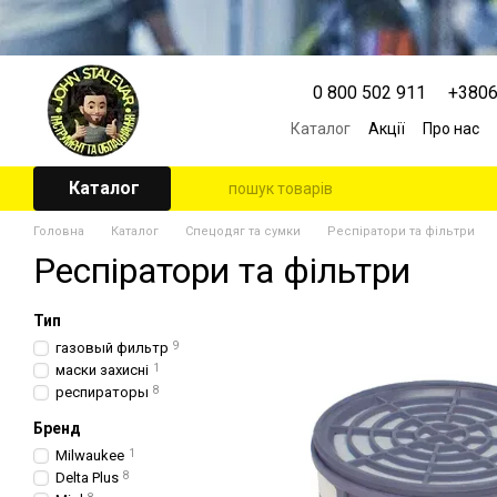
Перейти к основному контенту
0 800 502 911
+380
Каталог
Акції
Про нас
Контактна інформація
Угода користувача
Каталог
Головна
Каталог
Спецодяг та сумки
Респіратори та фільтри
Респіратори та фільтри
Тип
газовый фильтр
9
маски захисні
1
респираторы
8
Бренд
Milwaukee
1
Delta Plus
8