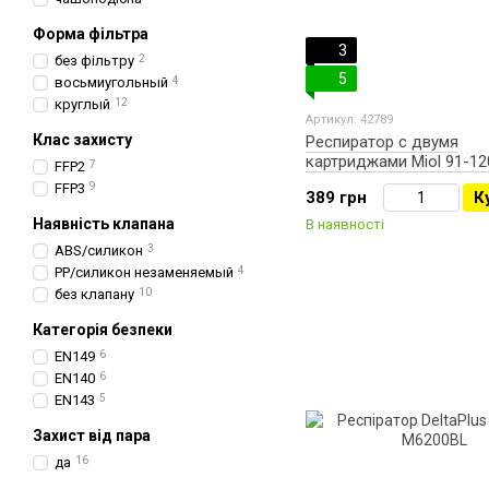
Форма фільтра
3
без фільтру
2
5
восьмиугольный
4
круглый
12
Артикул: 42789
Клас захисту
Респиратор с двумя
картриджами Miol 91-12
FFP2
7
FFP3
9
389 грн
К
Наявність клапана
В наявності
ABS/силикон
3
РР/силикон незаменяемый
4
без клапану
10
Категорія безпеки
EN149
6
EN140
6
EN143
5
Захист від пара
да
16