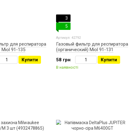
3
5
Артикул: 42792
льтр для респиратора
Газовый фильтр для респиратора
 Miol 91-135
(органический) Miol 91-131
Купити
58 грн
Купити
В наявності