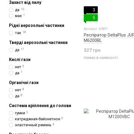
Захист від пилу
да
16
3
має
1
5
Рідкі аерозольні частинки
Артикул: 63897
так
18
Респіратор DeltaPlus JU
M6200BL
Тверді аерозольні частинки
да
17
327 грн
Немає в наявності
Кислі гази
нет
9
да
7
Органічні гази
нет
8
да
8
Система кріплення до голови
гумки
5
катриджная-байонетное
9
эластичный ремень
4