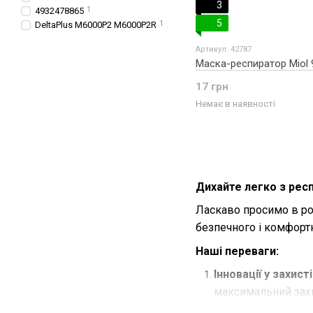
3
4932478865
1
5
DeltaPlus M6000P2 M6000P2R
1
Артикул: 42787
Маска-респиратор Miol 
17 грн
Немає в наявності
Дихайте легко з респ
Ласкаво просимо в ро
безпечного і комфортн
Наші переваги:
Інновації у захист
максимальний захис