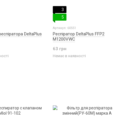
3
5
Артикул: 60551
респіратора DeltaPlus
Респіратор DeltaPlus FFP2
M1200VWC
63 грн
ності
Немає в наявності