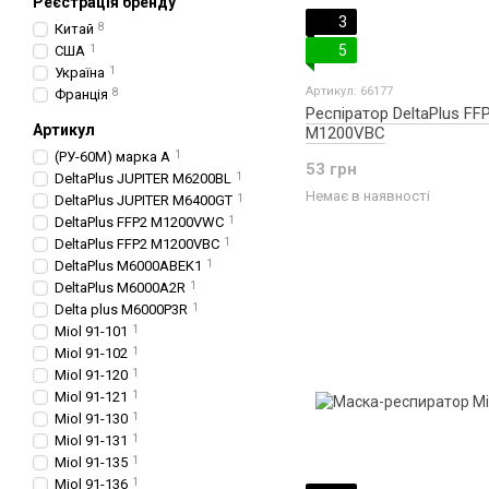
Реєстрація бренду
3
Китай
8
5
США
1
Україна
1
Артикул: 66177
Франція
8
Респіратор DeltaPlus FF
Артикул
M1200VBC
(РУ-60М) марка А
1
53 грн
DeltaPlus JUPITER M6200BL
1
Немає в наявності
DeltaPlus JUPITER M6400GT
1
DeltaPlus FFP2 M1200VWC
1
DeltaPlus FFP2 M1200VBC
1
DeltaPlus M6000ABEK1
1
DeltaPlus M6000A2R
1
Delta plus M6000P3R
1
Miol 91-101
1
Miol 91-102
1
Miol 91-120
1
Miol 91-121
1
Miol 91-130
1
Miol 91-131
1
Miol 91-135
1
Miol 91-136
1