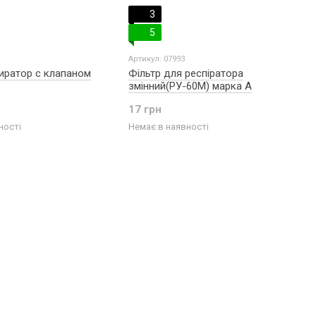
3
5
Артикул: 07993
иратор с клапаном
Фільтр для респіратора
змінний(РУ-60М) марка А
17 грн
ності
Немає в наявності