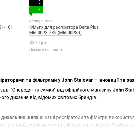
3
5
Артикул: 70207
91-101
Фільтр для респіратора Delta Plus
M6000P3 P3R (M6000P3R)
337 грн
Немає в наявності
іраторами та фільтрами у John Stalevar – інновації та за
зділ "Спецодяг та сумки" від офіційного магазину
John Sta
ого дихання від відомих світових брендів.
і дихальних шляхів:
наші респіратори та фільтри використо
т від шкідливих часток та забруднень у повітрі. Зробіть 