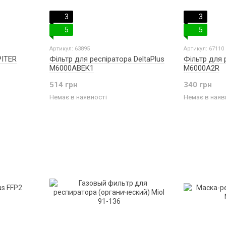
3
3
5
5
Артикул: 63895
Артикул: 67110
PITER
Фільтр для респіратора DeltaPlus
Фільтр для 
M6000ABEK1
M6000A2R
514 грн
340 грн
Немає в наявності
Немає в наяв