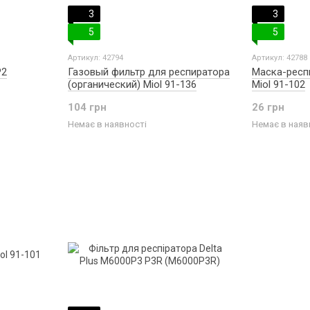
3
3
5
5
Артикул: 42794
Артикул: 42788
P2
Газовый фильтр для респиратора
Маска-респ
(органический) Miol 91-136
Miol 91-102
104 грн
26 грн
Немає в наявності
Немає в наяв