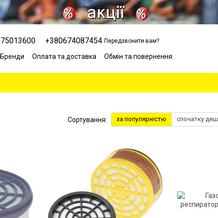
675013600
+380674087454
Передзвонити вам?
Бренди
Оплата та доставка
Обмін та повернення
Сервісний центр
Відгуки про магазин
Блог
за популярністю
спочатку де
Сортування: