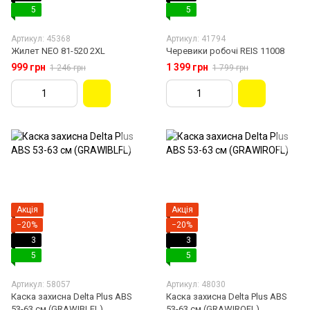
5
5
Артикул: 45368
Артикул: 41794
Жилет NEO 81-520 2XL
Черевики робочі REIS 11008
999 грн
1 399 грн
1 246 грн
1 799 грн
Акція
Акція
−20%
−20%
3
3
5
5
Артикул: 58057
Артикул: 48030
Каска захисна Delta Plus ABS
Каска захисна Delta Plus ABS
53-63 см (GRAWIBLFL)
53-63 см (GRAWIROFL)