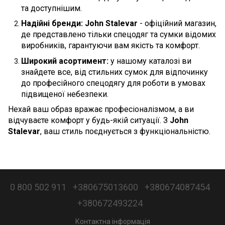
та доступнішим.
Надійні бренди:
John Stalevar
- офіційний магазин,
де представлено тільки спецодяг та сумки відомих
виробників, гарантуючи вам якість та комфорт.
Широкий асортимент:
у нашому каталозі ви
знайдете все, від стильних сумок для відпочинку
до професійного спецодягу для роботи в умовах
підвищеної небезпеки.
Нехай ваш образ вражає професіоналізмом, а ви
відчуваєте комфорт у будь-якій ситуації. З
John
Stalevar
, ваш стиль поєднується з функціональністю.
0 800 502 911
+380675013600
+380674087454
+380672493224
Контактна інформація