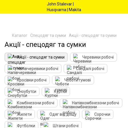
Каталог
Спецодяг та сумки
Акції - спецодяг та сумки
Акції - спецодяг та сумки
Акції - спецодяг та сумки
Черевики робочі
Напівчеревики робочі
Сандалі робочі
Кросівки робочі
Чоботи гумові
Сноубутси
Куртки
Комбінезони робочі
Напівкомбінезони робочі
Жилети
Одяг від дощу
Сорочки
Футболки
Штани робочі