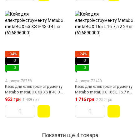
−34%
−24%
3
3
3
3
Артикул: 78758
Артикул: 72423
Кейс для електроінструменту
Кейс для електроінструменту
Metabo metaBOX 63 XS IP43 0.41
Metabo metaBOX 165 L 16.7 л
кг (626896000)
2.29 кг (626890000)
953 грн
1 716 грн
1 439 грн
2 250 грн
Показати ще 4 товара