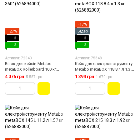
−17%
−27%
Відео
3
3
3
3
Артикул: 72343
Артикул: 75548
Візок для кейсів Metabo
Кейс для електроінструменту
metaBOX Rollerboard 100 кг
Metabo metaBOX 118 8.4 л 1.3 кг
360° (626894000)
(626882000)
4 076 грн
1 394 грн
5 587 грн
1 670 грн