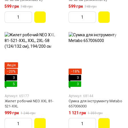
599 грн
599 грн
748 грн
748 грн
Акція
−20%
−18%
3
3
5
3
Артикул: 65177
Артикул: 68144
Жилет робочий NEO XXL 81-
Сумка для інструменту Metabo
521-XXL
657006000
999 грн
1 121 грн
1 246 грн
1 359 грн