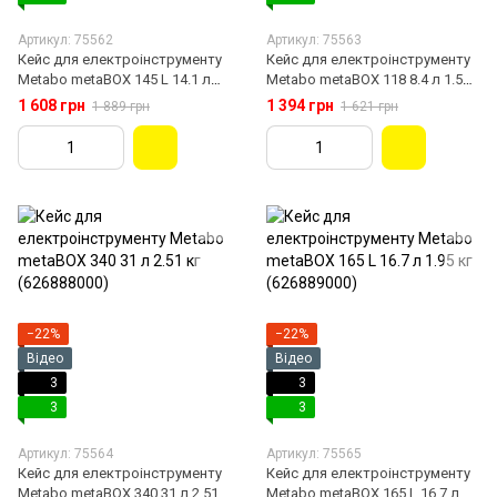
Артикул: 75562
Артикул: 75563
Кейс для електроінструменту
Кейс для електроінструменту
Metabo metaBOX 145 L 14.1 л
Metabo metaBOX 118 8.4 л 1.56
1.85 кг (626884000)
кг (626885000)
1 608 грн
1 394 грн
1 889 грн
1 621 грн
−22%
−22%
Відео
Відео
3
3
3
3
Артикул: 75564
Артикул: 75565
Кейс для електроінструменту
Кейс для електроінструменту
Metabo metaBOX 340 31 л 2.51
Metabo metaBOX 165 L 16.7 л