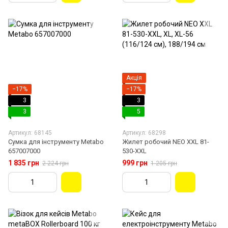
Акція
−17%
−17%
3
3
3
5
Артикул: 68145
Артикул: 68298
Сумка для інструменту Metabo
Жилет робочий NEO XXL 81-
657007000
530-XXL
1 835 грн
999 грн
2 224 грн
1 205 грн