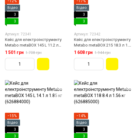
−12%
−17%
Відео
Відео
3
3
3
3
Артикул: 72341
Артикул: 72342
Кейс для електроінструменту
Кейс для електроінструменту
Metabo metaBOX 145 L 11.2 л
Metabo metaBOX 215 18.3 л 1.92
1.57 кг (626883000)
кг (626887000)
1 501 грн
1 608 грн
1 708 грн
1 944 грн
−15%
−14%
Відео
Відео
3
3
3
3