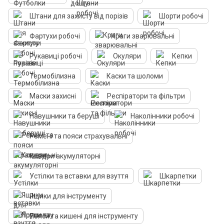
Штани для захисту від порізів
Шорти робочі
Фартухи робочі
Краги зварювальні
Рукавиці робочі
Окуляри
Кепки
Термобілизна
Каски та шоломи
Маски захисні
Респіратори та фільтри
Навушники та беруші
Наколінники робочі
Ремені та пояси страхувальні
Ковдри акумуляторнi
Устілки та вставки для взуття
Шкарпетки
Ящики для інструменту
Пояси та кишені для інструменту