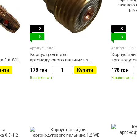
3
3
5
5
Артикул: 15029
Артикул: 15027
Корпус цанги для
Корпус цан
а 1.6 WE
аргонодугового пальника з
аргонодуго
IP
газовою лінзою 2.4 Abicor BINZEL
газовою лін
пити
178 грн
Купити
178 грн
ABITIGGRIP
BINZEL ABI
В наявності
В наявності