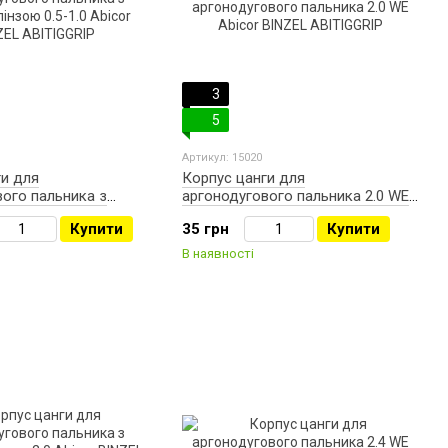
3
5
Артикул: 15020
ги для
Корпус цанги для
вого пальника з
аргонодугового пальника 2.0 WE
зою 0.5-1.0 Abicor
Abicor BINZEL ABITIGGRIP
Купити
35 грн
Купити
TIGGRIP
В наявності