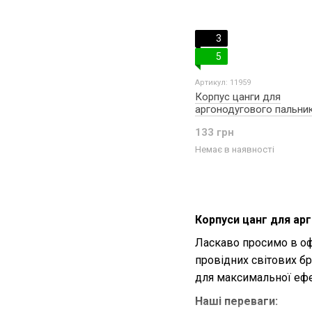
3
5
Артикул: 11959
Корпус цанги для
аргонодугового пальник
BINZEL 4 мм ABITIGGRIP
133 грн
Немає в наявності
Корпуси цанг для арг
Ласкаво просимо в о
провідних світових бр
для максимальної ефек
Наші переваги: