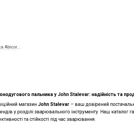
а Abicor
 701.0198
онодугового пальника у John Stalevar: надійність та про
фіційний магазин
John Stalevar
– ваш довірений постачальн
ендів у розділі зварювального інструменту. Наш каталог га
тивності та стійкості під час зварювання.