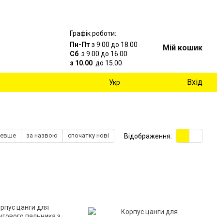
Графік роботи:
Пн-Пт
з 9.00 до 18.00
Мій кошик
Сб
з 9.00 до 16.00
з 10.00
до 15.00
Вхід
Укр
шевше
за назвою
спочатку нові
Відображення: