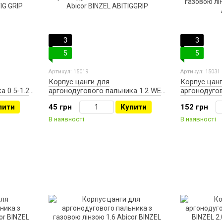
3
3
5
5
Артикул: 15019
Артикул: 15031
Корпус цанги для
Корпус цан
а 0.5-1.2
аргонодугового пальника 1.2 WE
аргонодуго
G GRIP
Abicor BINZEL ABITIGGRIP
газовою лін
пити
45 грн
Купити
152 грн
ABITIGGRIP
В наявності
В наявності