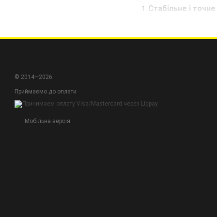
Стабільне і точне
затискування для е
Високоякісні мате
високих температур
Сертифікована які
гарантуючи вам вис
© 2014—2026
Приймаємо до оплати
Обирайте корпуси цан
зварювальних проекта
Мобільна версія