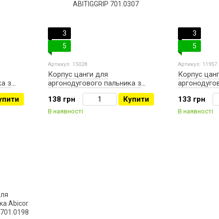
3
3
5
5
Артикул: 15028
Артикул: 11957
Корпус цанги для
Корпус цан
ка з
аргонодугового пальника з
аргонодугов
cor BINZEL
газовою лінзою 1.6 Abicor BINZEL
BINZEL 2.0-
упити
138 грн
Купити
133 грн
ABITIGGRIP 701.0307
701.0196
В наявності
В наявності