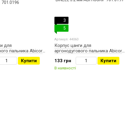
3
5
Артикул: 44060
ги для
Корпус цанги для
ого пальника Abicor
аргонодугового пальника Abicor
2.4 мм ABITIGGRIP
BINZEL 3.2 мм ABITIGGRIP
Купити
133 грн
Купити
701.0197
В наявності