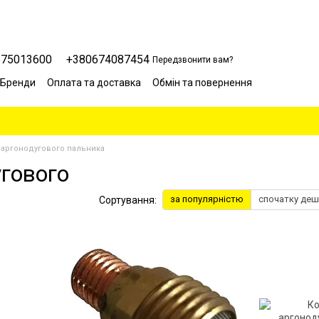
675013600
+380674087454
Передзвонити вам?
Бренди
Оплата та доставка
Обмін та повернення
Сервісний центр
Відгуки про магазин
Блог
 аргонодугового пальника
угового
за популярністю
спочатку де
Сортування: