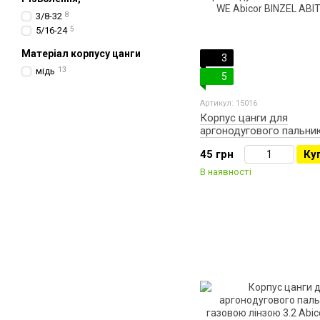
3/8-32
8
5/16-24
5
Матеріал корпусу цанги
3
мідь
13
5
Артикул: 15016
Корпус цанги для
аргонодугового пальник
WE Abicor BINZEL ABITI
45 грн
Ку
В наявності