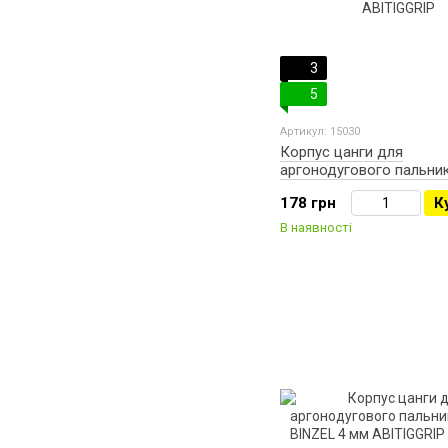
3
5
Артикул: 15030
Корпус цанги для
аргонодугового пальни
газовою лінзою 3.2 Abi
178 грн
К
ABITIGGRIP
В наявності