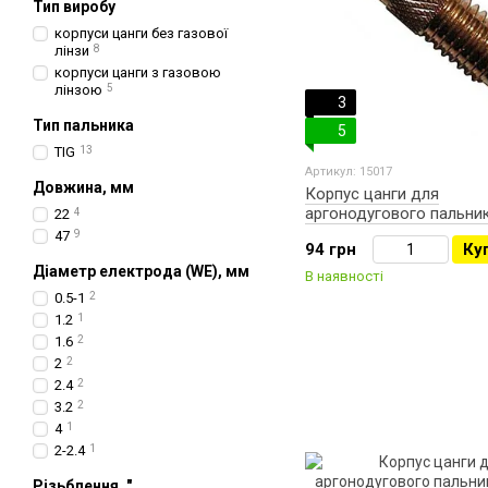
Тип виробу
корпуси цанги без газової
лінзи
8
корпуси цанги з газовою
лінзою
5
3
Тип пальника
5
TIG
13
Артикул: 15017
Довжина, мм
Корпус цанги для
аргонодугового пальник
22
4
Abicor BINZEL ABITIGGR
47
9
94 грн
Ку
Діаметр електрода (WE), мм
В наявності
0.5-1
2
1.2
1
1.6
2
2
2
2.4
2
3.2
2
4
1
2-2.4
1
Різьблення, "