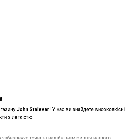
!
магазину
John Stalevar
! У нас ви знайдете високоякісні
ти з легкістю.
 забезпечує точні та надійні виміри для вашого