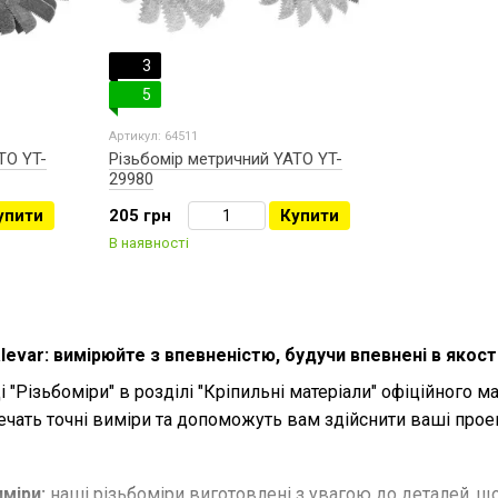
3
5
Артикул: 64511
TO YT-
Різьбомір метричний YATO YT-
29980
упити
205 грн
Купити
В наявності
levar: вимірюйте з впевненістю, будучи впевнені в якості
і "Різьбоміри" в розділі "Кріпильні матеріали" офіційного 
печать точні виміри та допоможуть вам здійснити ваші проек
иміри:
наші різьбоміри виготовлені з увагою до деталей, що