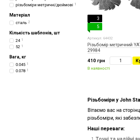
різьбоміри метричні/дюймові
1
Матеріал
3
сталь
2
5
Кількість шаблонів, шт
Артикул: 64432
24
1
Різьбомір метричний YA
52
1
29984
Вага, кг
410 грн
К
0.045
1
В наявності
0.078
1
Різьбоміри у John Sta
Вітаємо вас на сторінц
різьбоміри, які забез
Наші переваги:
Точні та надійні в