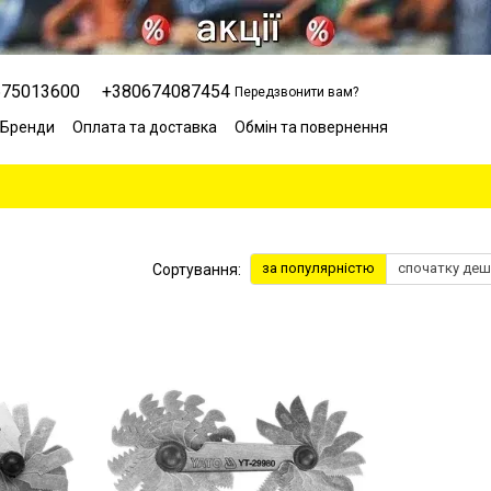
675013600
+380674087454
Передзвонити вам?
Бренди
Оплата та доставка
Обмін та повернення
Сервісний центр
Відгуки про магазин
Блог
за популярністю
спочатку де
Сортування: