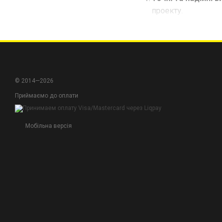
проекту.
Легкість та зручн
при вимірюванні.
Висока якість мат
служби.
© 2014—2026
Нехай ваші виміри бу
Приймаємо до оплати
проектів.
Мобільна версія