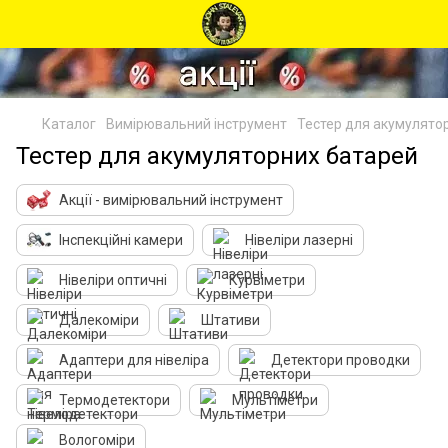
Каталог
Вимірювальний інструмент
Тестер для акумулято
Тестер для акумуляторних батарей
Акції - вимірювальний інструмент
Інспекційні камери
Нівеліри лазерні
Нівеліри оптичні
Курвіметри
Далекоміри
Штативи
Адаптери для нівеліра
Детектори проводки
Термодетектори
Мультіметри
Вологоміри