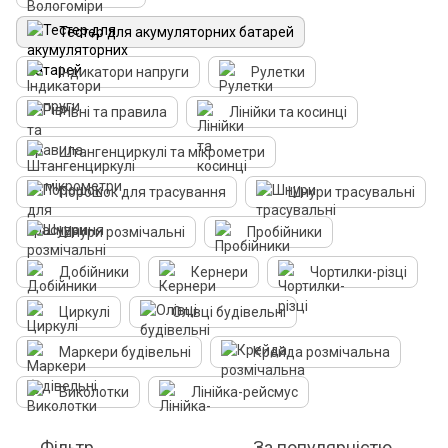
Тестер для акумуляторних батарей
Індикатори напруги
Рулетки
Рівні та правила
Лінійки та косинці
Штангенциркулі та мікрометри
Порошок для трасування
Шнури трасувальні
Шнури розмічальні
Пробійники
Добійники
Кернери
Чортилки-різці
Циркулі
Олівці будівельні
Маркери будівельні
Крейда розмічальна
Виколотки
Лінійка-рейсмус
Фільтр
За популярністю