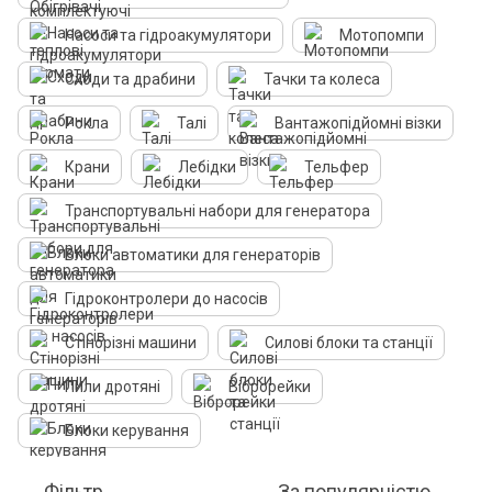
Насоси та гідроакумулятори
Мотопомпи
Сходи та драбини
Тачки та колеса
Рокла
Талі
Вантажопідйомні візки
Крани
Лебідки
Тельфер
Транспортувальні набори для генератора
Блоки автоматики для генераторів
Гідроконтролери до насосів
Стінорізні машини
Силові блоки та станції
Пили дротяні
Віброрейки
Блоки керування
Фільтр
За популярністю