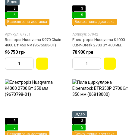
Відео
3
3
5
5
Безкоштовна доставка
Безкоштовна доставка
Артикул: 67951
Артикул: 67942
Бензоріз Husqvarna K970 Chain
Електроріз Husqvarna K4000
4800 Вт 450 мм (9676605-01)
Cut-n-Break 2700 Вт 400 мм
(9670797-01)
96 750 грн
78 900 грн
Відео
3
3
5
5
Безкоштовна доставка
Безкоштовна доставка