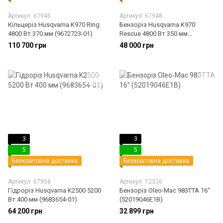
Артикул: 67945
Артикул: 67948
Кільцеріз Husqvarna K970 Ring
Бензоріз Husqvarna K970
4800 Вт 370 мм (9672723-01)
Rescue 4800 Вт 350 мм
(9676356-01)
110 700 грн
48 000 грн
3
3
5
5
Безкоштовна доставка
Безкоштовна доставка
Артикул: 67958
Артикул: 72326
Гідроріз Husqvarna K2500 5200
Бензоріз Oleo-Mac 983ТТА 16"
Вт 400 мм (9683654-01)
(52019046E1B)
64 200 грн
32 899 грн