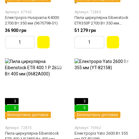
Артикул: 67943
Артикул: 72869
Електроріз Husqvarna K4000
Пила циркулярна Eibenstock
2700 Вт 350 мм (9670798-01)
ETR350P 2700 Вт 350 мм
(06818000)
36 900 грн
51 279 грн
3
3
5
5
Безкоштовна доставка
Безкоштовна доставка
Артикул: 72870
Артикул: 76962
Пила циркулярна Eibenstock
Електроріз Yato 2600 Вт 355
ETR 400.1 P 2850 Вт 400 мм
мм (YT-82158)