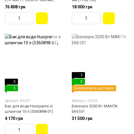
(0682A000)
76 808 грн
18 000 грн
3
3
5
5
Безкоштовна доставка
Артикул: 80327
Артикул: 32005
Бак для води Husqvarna зі
Бензоріз 3200 Вт MAKITA
шлангом 10 л (5360898-01)
EK6101
4 170 грн
31 500 грн