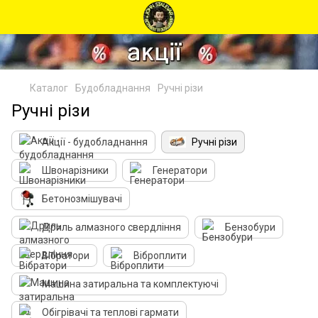
Каталог
Будобладнання
Ручні різи
Ручні різи
Акції - будобладнання
Ручні різи
Швонарізники
Генератори
Бетонозмішувачі
Дриль алмазного свердління
Бензобури
Вібратори
Віброплити
Машина затиральна та комплектуючі
Обігрівачі та теплові гармати