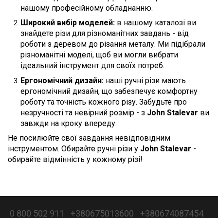
нашому професійному обладнанню.
Широкий вибір моделей:
в нашому каталозі ви
знайдете різи для різноманітних завдань - від
роботи з деревом до різання металу. Ми підібрали
різноманітні моделі, щоб ви могли вибрати
ідеальний інструмент для своїх потреб.
Ергономічний дизайн:
наші ручні різи мають
ергономічний дизайн, що забезпечує комфортну
роботу та точність кожного різу. Забудьте про
незручності та невірний розмір - з
John Stalevar
ви
завжди на кроку впереду.
Не посилюйте свої завдання невідповідним
інструментом. Обирайте ручні різи у
John Stalevar
-
обирайте відмінність у кожному різі!
0 800 502 911
+380675013600
+380674087454