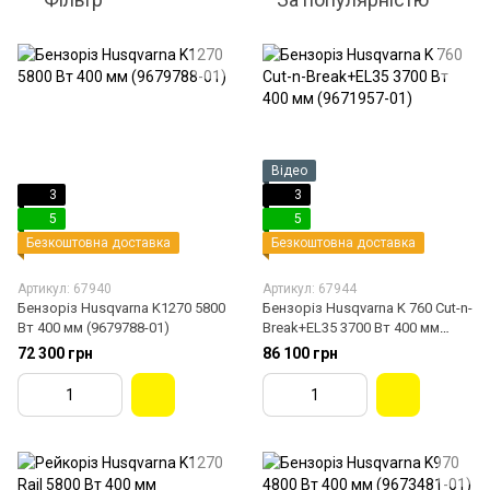
Відео
3
3
5
5
Безкоштовна доставка
Безкоштовна доставка
Артикул: 67940
Артикул: 67944
Бензоріз Husqvarna K1270 5800
Бензоріз Husqvarna K 760 Cut-n-
Вт 400 мм (9679788-01)
Break+EL35 3700 Вт 400 мм
(9671957-01)
72 300 грн
86 100 грн