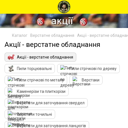
Каталог
Верстатне обладнання
Акції - верстатне обладна
Акції - верстатне обладнання
Акції - верстатне обладнання
Пили торцювальні
Пили стрічкові по дереву
Пили стрічкові по металу
Верстаки
Каменерізи та плиткорізи
Верстати для заточування свердел
Верстати точильні
Верстати для заточування ланцюгів