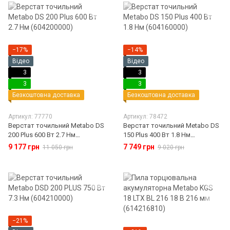
−17%
−14%
Відео
Відео
3
3
3
3
Безкоштовна доставка
Безкоштовна доставка
Артикул: 77770
Артикул: 78472
Верстат точильний Metabo DS
Верстат точильний Metabo DS
200 Plus 600 Вт 2.7 Нм
150 Plus 400 Вт 1.8 Нм
(604200000)
(604160000)
9 177 грн
7 749 грн
11 050 грн
9 020 грн
−21%