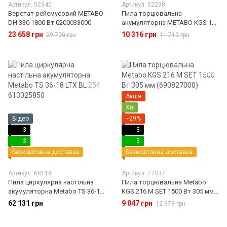
Артикул: 52340
Артикул: 52298
Верстат рейсмусовий METABO
Пила торцювальна
DH 330 1800 Вт 0200033000
акумуляторна METABO KGS 18
LTX 216 18 В 619001850
23 658 грн
10 316 грн
29 700 грн
11 710 грн
Акція
Хіт
Відео
−29%
3
3
3
3
Безкоштовна доставка
Безкоштовна доставка
Артикул: 68118
Артикул: 77037
Пила циркулярна настільна
Пила торцювальна Metabo
акумуляторна Metabo TS 36-18
KGS 216 M SET 1500 Вт 305 мм
LTX BL 254 613025850
(690827000)
62 131 грн
9 047 грн
12 679 грн