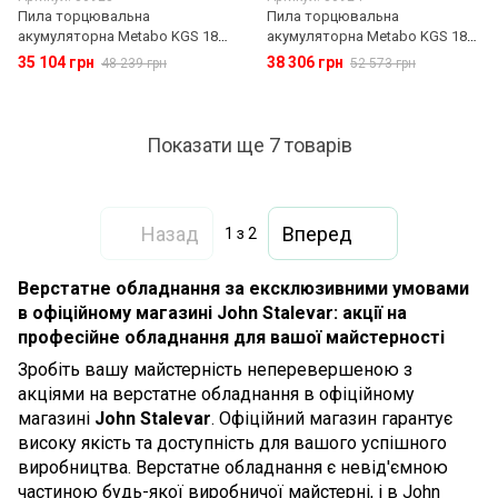
Пила торцювальна
Пила торцювальна
акумуляторна Metabo KGS 18
акумуляторна Metabo KGS 18
LTX BL 254 18 В 245 мм
LTX BL 305 18 В 305 мм
35 104 грн
38 306 грн
48 239 грн
52 573 грн
(614254810)
(614305810)
Показати ще 7 товарів
Назад
Вперед
1
з 2
Верстатне обладнання за ексклюзивними умовами
в офіційному магазині John Stalevar: акції на
професійне обладнання для вашої майстерності
Зробіть вашу майстерність неперевершеною з
акціями на верстатне обладнання в офіційному
магазині
John Stalevar
. Офіційний магазин гарантує
високу якість та доступність для вашого успішного
виробництва. Верстатне обладнання є невід'ємною
частиною будь-якої виробничої майстерні, і в John