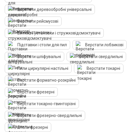
Верстати деревообробні універсальні
Верстати рейсмусові
Витяжні установки і стружковідсмоктувачі
Підставки і столи для пил
Верстати лобзикові
Верстати шліфувальні
Верстати свердлильні
Пили циркулярні настільні
Верстати токарні
Верстати форматно-розкрійні
Верстати фрезерні
Верстати токарно-гвинторізні
Верстати фрезерно-свердлильні
Столи фрезерні