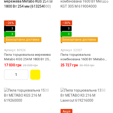
−26%
−30%
3
3
3
3
Безкоштовна доставка
Безкоштовна доставка
Артикул: 80926
Артикул: 52307
Пила торцювальна мережева
Пила торцювальна
Metabo KGS 254 M 1800 Вт 254
комбінована 1600 Вт Metabo
мм (613254000)
KGT 305 M 619004000
17 030 грн
25 727 грн
23 030 грн
36 953 грн
Акція