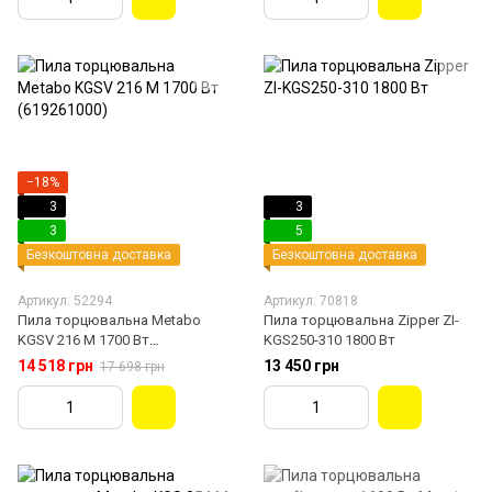
−18%
3
3
3
5
Безкоштовна доставка
Безкоштовна доставка
Артикул: 52294
Артикул: 70818
Пила торцювальна Metabo
Пила торцювальна Zipper ZI-
KGSV 216 M 1700 Вт
KGS250-310 1800 Вт
(619261000)
14 518 грн
13 450 грн
17 698 грн