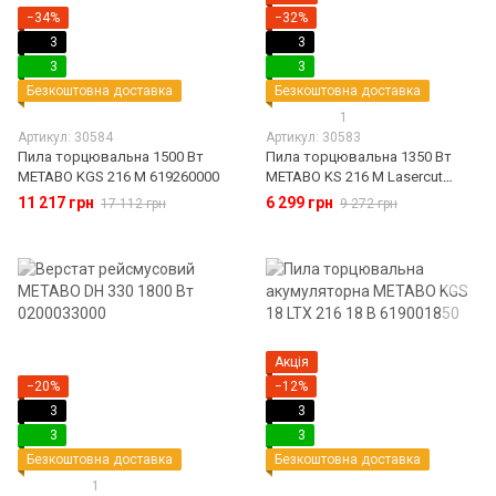
−34%
−32%
3
3
3
3
Безкоштовна доставка
Безкоштовна доставка
1
Артикул: 30584
Артикул: 30583
Пила торцювальна 1500 Вт
Пила торцювальна 1350 Вт
METABO KGS 216 M 619260000
METABO KS 216 M Lasercut
619216000
11 217 грн
6 299 грн
17 112 грн
9 272 грн
Акція
−20%
−12%
3
3
3
3
Безкоштовна доставка
Безкоштовна доставка
1