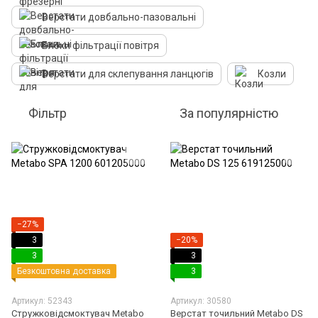
Верстати довбально-пазовальні
Блоки фільтрації повітря
Верстати для склепування ланцюгів
Козли
Фільтр
За популярністю
−27%
3
−20%
3
3
Безкоштовна доставка
3
Артикул: 52343
Артикул: 30580
Стружковідсмоктувач Metabo
Верстат точильний Metabo DS