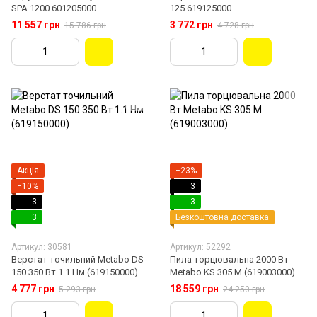
SPA 1200 601205000
125 619125000
11 557 грн
3 772 грн
15 786 грн
4 728 грн
Акція
−23%
−10%
3
3
3
3
Безкоштовна доставка
Артикул: 30581
Артикул: 52292
Верстат точильний Metabo DS
Пила торцювальна 2000 Вт
150 350 Вт 1.1 Нм (619150000)
Metabo KS 305 M (619003000)
4 777 грн
18 559 грн
5 293 грн
24 250 грн