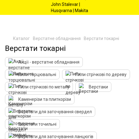
Каталог
Верстатне обладнання
Верстати токарні
Верстати токарні
Акції - верстатне обладнання
Пили торцювальні
Пили стрічкові по дереву
Пили стрічкові по металу
Верстаки
Каменерізи та плиткорізи
Верстати для заточування свердел
Верстати точильні
Верстати для заточування ланцюгів