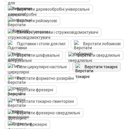
Верстати деревообробні універсальні
Верстати рейсмусові
Витяжні установки і стружковідсмоктувачі
Підставки і столи для пил
Верстати лобзикові
Верстати шліфувальні
Верстати свердлильні
Пили циркулярні настільні
Верстати токарні
Верстати форматно-розкрійні
Верстати фрезерні
Верстати токарно-гвинторізні
Верстати фрезерно-свердлильні
Столи фрезерні