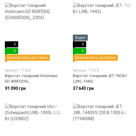
Відео
3
3
5
5
Безкоштовна доставка
Безкоштовна доставка
Артикул: 71068
Артикул: 71418
Верстат токарний Holzmann
Верстат токарний JET 750 Вт
ED 400FDDIG
(JWL-1443)
(ED400FDDIG_230V)
91 090 грн
37 643 грн