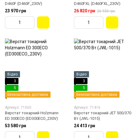
D460F (D460F_230V)
D460FXL (D460FXL_230V)
23 970 грн
26 820 грн
26 930 грн
Відео
Відео
3
3
5
5
Безкоштовна доставка
Безкоштовна доставка
Артикул: 71065
Артикул: 71416
Верстат токарний Holzmann
Верстат токарний JET 500/370
ED 300ECO (ED300ECO_230V)
Вт (JWL-1015)
53 580 грн
24 413 грн