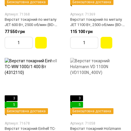
Безкоштовна доставка
Безкоштовна доставка
Артикул: 71368
Артикул: 71369
Верстат токарний по металу
Верстат токарний по металу
JET 600 Вт, 2500 об/мин (BD-
JET 1100 Вт, 2500 об/мин (BD-
8VS)
10VS)
77 550 грн
115 100 грн
3
3
5
5
Безкоштовна доставка
Безкоштовна доставка
Артикул: 71678
Артикул: 71058
Верстат токарний Einhell TC-
Верстат токарний Holzmann