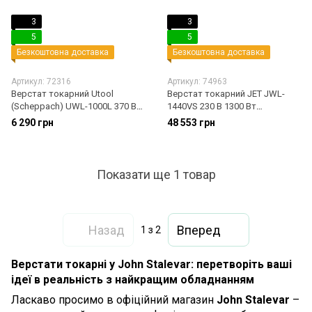
3
3
5
5
Безкоштовна доставка
Безкоштовна доставка
Артикул: 72316
Артикул: 74963
Верстат токарний Utool
Верстат токарний JET JWL-
(Scheppach) UWL-1000L 370 Вт
1440VS 230 В 1300 Вт
(U33802)
(719400М)
6 290 грн
48 553 грн
Показати ще 1 товар
Назад
Вперед
1
з 2
Верстати токарні у John Stalevar: перетворіть ваші
ідеї в реальність з найкращим обладнанням
Ласкаво просимо в офіційний магазин
John Stalevar
–