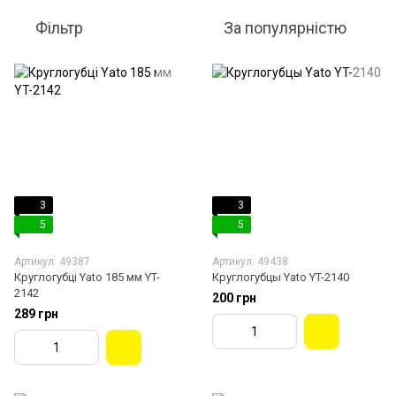
Фільтр
За популярністю
3
3
5
5
Артикул: 49387
Артикул: 49438
Круглогубці Yato 185 мм YT-
Круглогубцы Yato YT-2140
2142
200 грн
289 грн