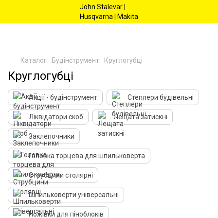
Каталог
Будінструмент
Круглогубці
Круглогубці
Акції - будінструмент
Степлери будівельні
Ліквідатори скоб
Лещата затискні
Заклепочники
Головка торцева для шпильковерта
Струбцини столярні
Шпильковерти універсальні
Ножівки для піноблоків