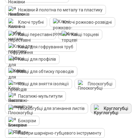
Ножівки й полотна по металу та пластику
Ключі трубні
Ключі рожково-розвідні
Кліщі переставні
Кліщі торцеві
Кліщі для гофрування труб
Кліщі для профілів
Кліщі для обтиску проводів
Кліщі для зняття ізоляції
Плоскогубці
Пасатижі-мультитули
Плоскогубці для згинання листів
Круглогубці
Бокорізи
Набори шарнірно-губцевого інструменту