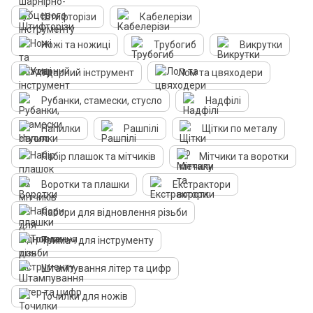
Штифторізи
Кабелерізи
Ножі та ножиці
Трубогиб
Викрутки
Ударний інструмент
Лом та цвяходери
Рубанки, стамески, стусло
Надфілі
Напилки
Рашпілі
Щітки по металу
Набір плашок та мітчиків
Мітчики та воротки
Воротки та плашки
Екстрактори
Набори для відновлення різьби
Тримач для інструменту
Штампування літер та цифр
Точилки для ножів