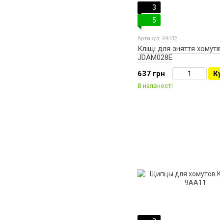
3
5
Артикул: 69432
Кліщі для зняття хомут
JDAM028E
637 грн
К
В наявності