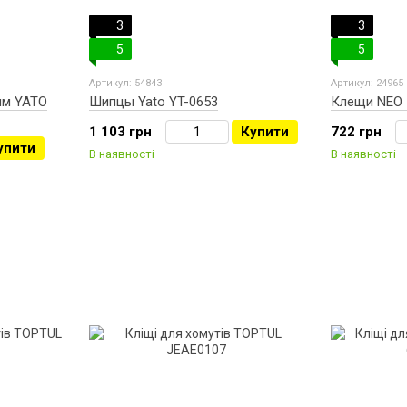
3
3
5
5
Артикул: 54843
Артикул: 24965
мм YATO
Шипцы Yato YT-0653
Клещи NEO 
1 103 грн
Купити
722 грн
упити
В наявності
В наявності