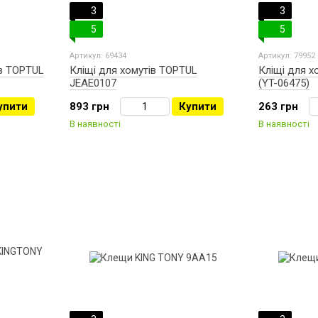
3
3
5
5
Артикул: 69434
Артикул: 79952
ів TOPTUL
Кліщі для хомутів TOPTUL
Кліщі для х
JEAE0107
(YT-06475)
упити
893 грн
Купити
263 грн
В наявності
В наявності