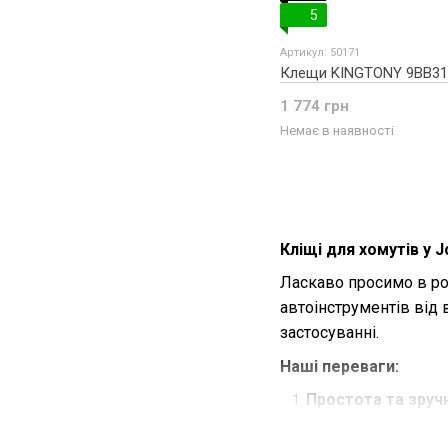
5
Артикул: 50171
Клещи KINGTONY 9BB31
1 774 грн
Немає в наявності
Кліщі для хомутів у J
Ласкаво просимо в роз
автоінструментів від 
застосуванні.
Наші переваги:
Простота та зруч
форма та ергономі