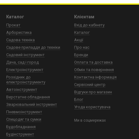
говічність:
John Stalevar
гарантує надійність своїх продукт
овгий термін служби та відмінну стійкість до навантажень.
Каталог
Клієнтам
а сумісність:
вибираючи кліщі для хомутів у
John Stalevar
Прокат
Вхід до кабінету
-якими видами хомутів, забезпечуючи ефективну роботу.
Арбористика
Каталог
хомутами стануть простішими та швидшими завдяки кліща
Садова техніка
Акції
високоякісний автоінструмент від світових лідерів!
Садове приладдя до техніки
Про нас
Садовий інструмент
Бренди
Дача, сад і город
Оплата та доставка
Електроінструмент
Обмін та повернення
Розхідник до
Контактна інформація
електроінструменту
Сервісний центр
Автоінструмент
Відгуки про магазин
Верстатне обладнання
Блог
Зварювальний інструмент
Угода користувача
Пневмоінструмент
Спецодяг та сумки
Ми в соцмережах
Будобладнання
Будінструмент