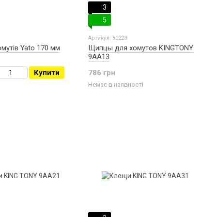
3
5
Артикул: 50223
омутів Yato 170 мм
Щипцы для хомутов KINGTONY
9AA13
Купити
786 грн
Немає в наявності