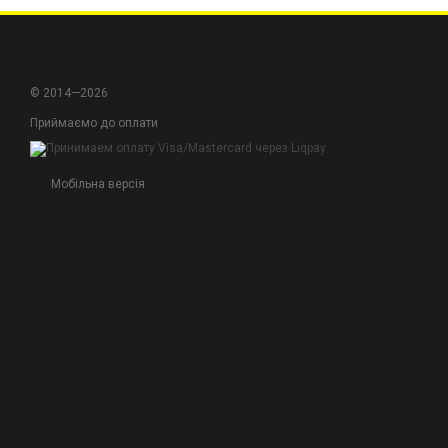
Надійність та дов
що забезпечують д
Універсальність т
впорається з будь
© 2014—2026
Приймаємо до оплати
Нехай ваші роботи з 
магазину та обирайте 
Мобільна версія