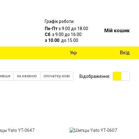
Графік роботи:
Пн-Пт
з 9.00 до 18.00
Мій кошик
Сб
з 9.00 до 16.00
з 10.00
до 15.00
Вхід
Укр
шевше
за назвою
спочатку нові
Відображення: