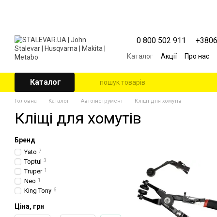
Перейти к основному контенту
0 800 502 911
+380
Каталог
Акції
Про нас
Контактна інформація
Угода користувача
Каталог
Головна
Каталог
Автоінструмент
Кліщі для хомутів
Кліщі для хомутів
Бренд
Yato
7
Toptul
3
Truper
1
Neo
1
King Tony
6
Ціна, грн