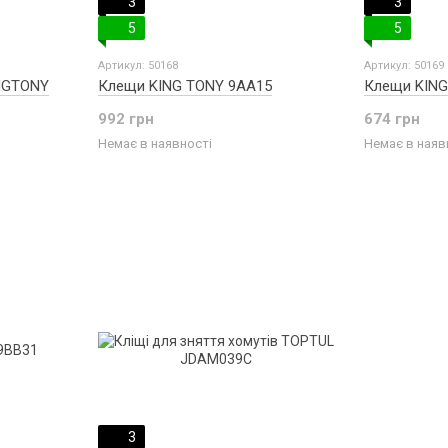
3
3
5
5
Артикул: 50168
Артикул: 50169
NGTONY
Клещи KING TONY 9AA15
Клещи KING
992 грн
674 грн
Немає в наявності
Немає в наяв
3