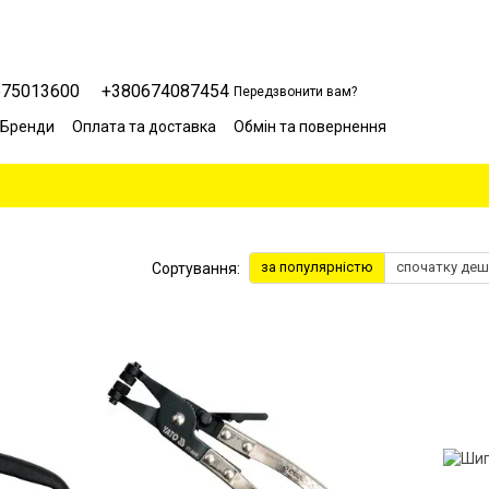
675013600
+380674087454
Передзвонити вам?
Бренди
Оплата та доставка
Обмін та повернення
Сервісний центр
Відгуки про магазин
Блог
за популярністю
спочатку де
Сортування: