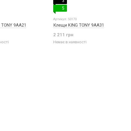
3
5
Артикул: 50170
 TONY 9AA21
Клещи KING TONY 9AA31
2 211 грн
ності
Немає в наявності