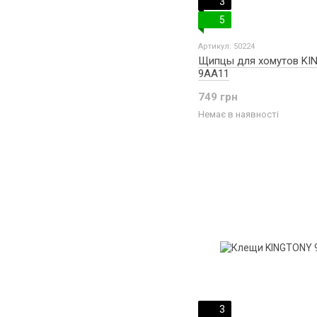
3
5
Артикул: 50224
Щипцы для хомутов KI
9AA11
749 грн
Немає в наявності
3