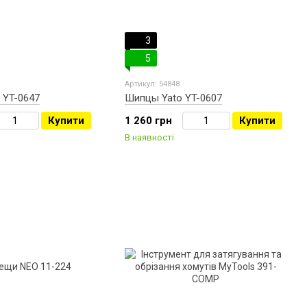
3
5
Артикул: 54848
 YT-0647
Шипцы Yato YT-0607
Купити
1 260 грн
Купити
В наявності