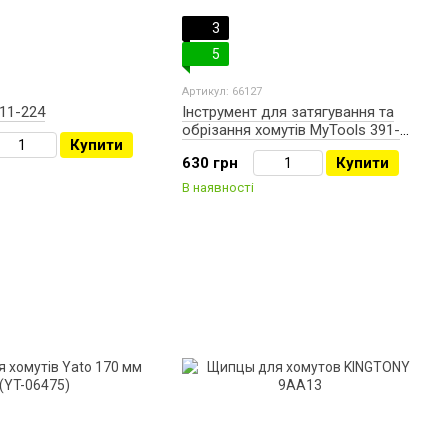
3
5
Артикул: 66127
11-224
Інструмент для затягування та
обрізання хомутів MyTools 391-
Купити
COMP
630 грн
Купити
В наявності