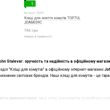
5
Артикул: 69433
Кліщі для зняття хомутів TOPTUL
JDAM039C
746 грн
Немає в наявності
ohn Stalevar: зручність та надійність в офіційному магази
діл "Кліщі для хомутів" в офіційному інтернет-магазині
Jo
визнаних світових брендів. Наші кліщі для хомутів - це гар
ність використання:
наші кліщі для хомутів розроблені з у
чні ручки забезпечують легкість та комфорт під час викори