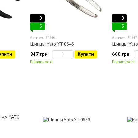
3
3
5
5
Артикул: 54846
Артикул: 54847
Шипцы Yato YT-0646
Шипцы Yato
упити
347 грн
Купити
600 грн
В наявності
В наявності