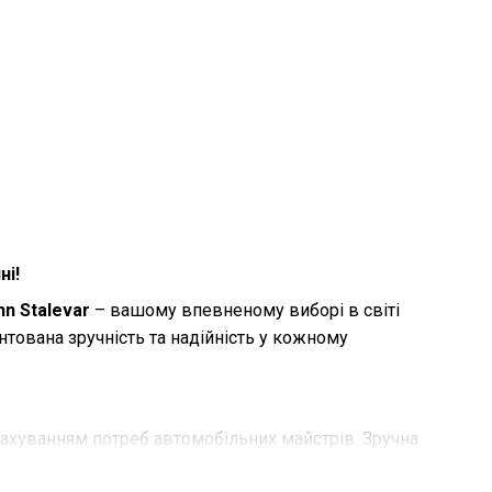
ні!
hn Stalevar
– вашому впевненому виборі в світі
антована зручність та надійність у кожному
рахуванням потреб автомобільних майстрів. Зручна
стання.