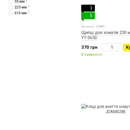
55 мм
4
225 мм
1
3
613 мм
1
5
Артикул: 59880
Щипці для хомутів 230 
YT-0650
370 грн
К
В наявності