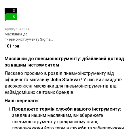
3
5
Артикул: 47914
Маслянка до
пневмоінструменту Sigma
7032011
101 грн
Маслянки до пневмоінструменту: дбайливий догляд
за вашим інструментом
Ласкаво просимо в розділ пневмоінструменту від
офіційного магазину
John Stalevar
! У нас ви знайдете
високоякісні маслянки для пневмоінструментів від
найвідоміших світових брендів.
Наші переваги:
Продовжте термін служби вашого інструменту:
завдяки нашим маслянкам, ви збережете
пневмоінструмент у прекрасному стані,
продовжуючи його термін служби та забезпечуючи