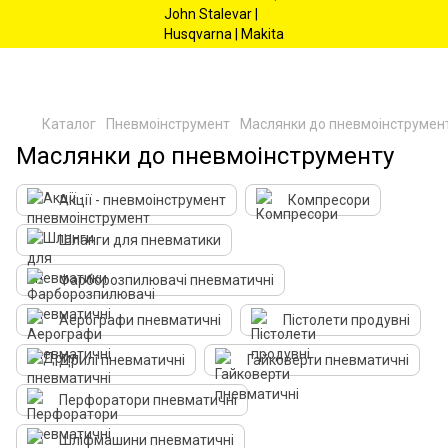
Каталог
Пневмоінструмент
Маслянки до пневмоінструмен
Маслянки до пневмоінструменту
Акції - пневмоінструмент
Компресори
Шланги для пневматики
Фарборозпилювачі пневматичні
Аерографи пневматичні
Пістолети продувні
Дрилі пневматичні
Гайковерти пневматичні
Перфоратори пневматичні
Шліфмашини пневматичні