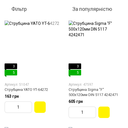
Фільтр
За популярністю
3
3
5
5
Артикул: 51047
Артикул: 47597
Струбцина YATO YT-64272
Струбцина Sigma "F"
500x120мм DIN 5117 4242471
163 грн
605 грн