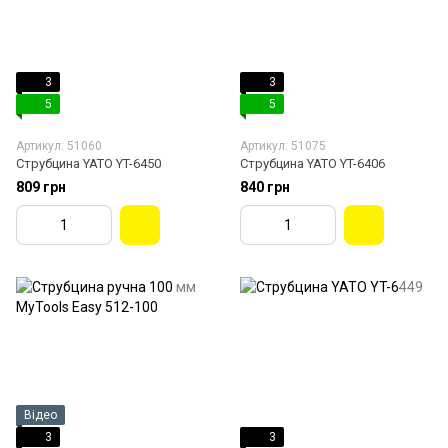
3
3
5
5
Артикул: 51060
Артикул: 51075
Струбцина YATO YT-6450
Струбцина YATO YT-6406
809 грн
840 грн
Відео
3
3