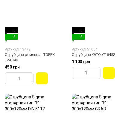
3
3
5
5
Артикул: 13472
Артикул: 51054
Струбцина ременная TOPEX
Струбцина YATO YT-6452
12A340
1 103 грн
450 грн