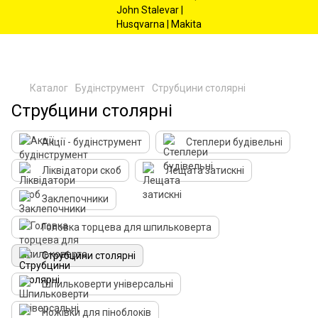
Каталог
Будінструмент
Струбцини столярні
Струбцини столярні
Акції - будінструмент
Степлери будівельні
Ліквідатори скоб
Лещата затискні
Заклепочники
Головка торцева для шпильковерта
Струбцини столярні
Шпильковерти універсальні
Ножівки для піноблоків