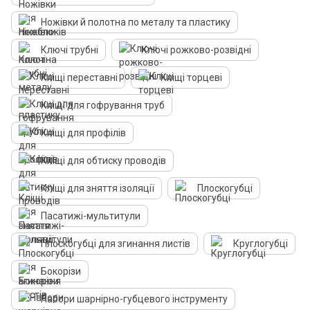
Ножівки й полотна по металу та пластику
Ключі трубні
Ключі рожково-розвідні
Кліщі переставні
Кліщі торцеві
Кліщі для гофрування труб
Кліщі для профілів
Кліщі для обтиску проводів
Кліщі для зняття ізоляції
Плоскогубці
Пасатижі-мультитули
Плоскогубці для згинання листів
Круглогубці
Бокорізи
Набори шарнірно-губцевого інструменту