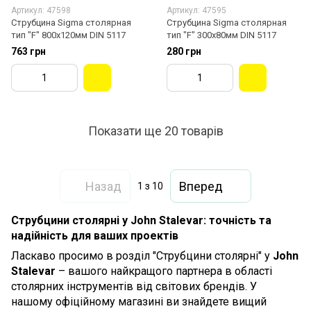
Артикул: 47598
Артикул: 47595
Струбцина Sigma столярная
Струбцина Sigma столярная
тип "F" 800x120мм DIN 5117
тип "F" 300x80мм DIN 5117
763 грн
280 грн
Показати ще 20 товарів
Назад
Вперед
1
з 10
Струбцини столярні у John Stalevar: точність та
надійність для ваших проектів
Ласкаво просимо в розділ "Струбцини столярні" у
John
Stalevar
– вашого найкращого партнера в області
столярних інструментів від світових брендів. У
нашому офіційному магазині ви знайдете вищий