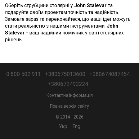
Оберіть струбцини столярні у
John Stalevar
та
подаруйте своїм проектам точність та надійність.
Замовте зараз та переконайтеся, що ваші ідеї можуть
стати реальністю з нашими інструментами.
John
Stalevar
- ваш надійний помічник у світі столярних
рішень.
0 800 502 911
+380675013600
+380674087454
+380672493224
Контактна інформація
Повна версія сайту
© 2014—2026
Укр
Eng