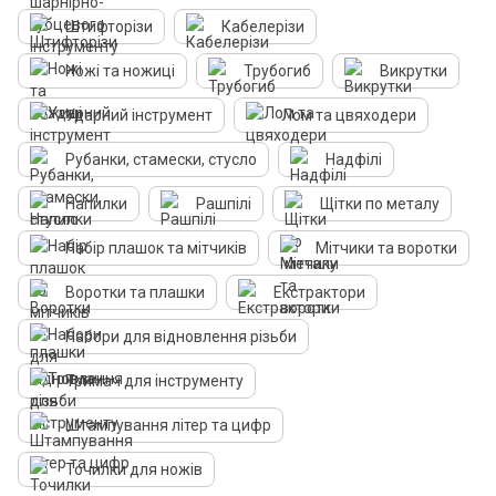
Штифторізи
Кабелерізи
Ножі та ножиці
Трубогиб
Викрутки
Ударний інструмент
Лом та цвяходери
Рубанки, стамески, стусло
Надфілі
Напилки
Рашпілі
Щітки по металу
Набір плашок та мітчиків
Мітчики та воротки
Воротки та плашки
Екстрактори
Набори для відновлення різьби
Тримач для інструменту
Штампування літер та цифр
Точилки для ножів