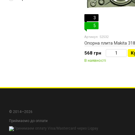
3
5
Артикул: 52532
Опорна плита Makita 31
568 грн
К
В наявності
© 2014—2026
Приймаємо до оплати