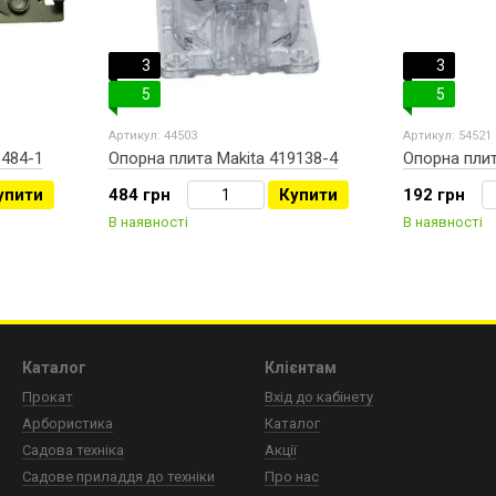
3
3
5
5
Артикул: 44503
Артикул: 54521
8484-1
Опорна плита Makita 419138-4
Опорна плит
упити
484 грн
Купити
192 грн
В наявності
В наявності
Каталог
Клієнтам
Прокат
Вхід до кабінету
Арбористика
Каталог
Садова техніка
Акції
Садове приладдя до техніки
Про нас