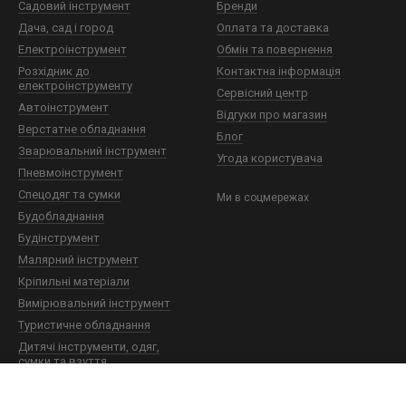
Садовий інструмент
Бренди
Дача, сад і город
Оплата та доставка
Електроінструмент
Обмін та повернення
Розхідник до
Контактна інформація
електроінструменту
Сервісний центр
Автоінструмент
Відгуки про магазин
Верстатне обладнання
Блог
Зварювальний інструмент
Угода користувача
Пневмоінструмент
Спецодяг та сумки
Ми в соцмережах
Будобладнання
Будінструмент
Малярний інструмент
Кріпильні матеріали
Вимірювальний інструмент
Туристичне обладнання
Дитячі інструменти, одяг,
сумки та взуття
Технічна хімія
Будівельна хімія