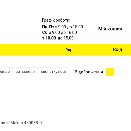
Графік роботи:
Пн-Пт
з 9.00 до 18.00
Мій кошик
Сб
з 9.00 до 16.00
з 10.00
до 15.00
Вхід
Укр
шевше
за назвою
спочатку нові
Відображення: