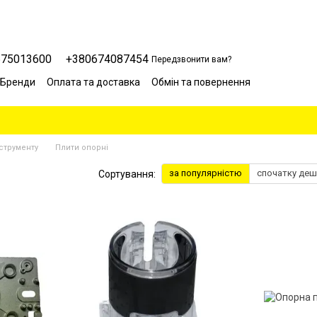
675013600
+380674087454
Передзвонити вам?
Бренди
Оплата та доставка
Обмін та повернення
Сервісний центр
Відгуки про магазин
Блог
струменту
Плити опорні
за популярністю
спочатку де
Сортування: