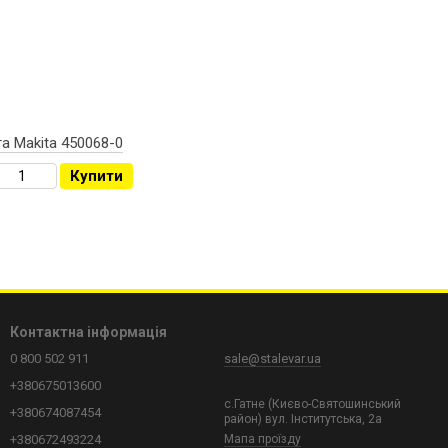
а Makita 450068-0
Купити
Контактна інформація
0 800 502 911
sale@stalevar.ua
+380675013600
с.Гатне (Києво-Святошинський
+380674087454
район) вул. Інститутська, 2а
+380672493224
Мапа проїзду