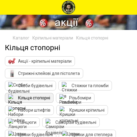
Каталог
Кріпильні матеріали
Кільця стопорні
Кільця стопорні
Акції - кріпильні матеріали
Стрижні клейові для пістолета
Скоби будівельні
Стяжки та пломби
Кільця стопорні
Різьбоміри
Набори штифтів
Кришки кріпильні
Ланцюги
Саморізи будівельні
Цвяхи будівельні
Цвяхи для степлера