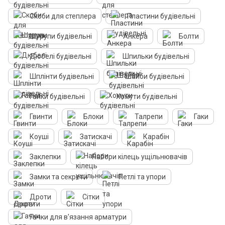
Скоби для степлера
Пластини будівельні
Шурупи будівельні
Анкера
Болти
Дюбелі будівельні
Шпильки будівельні
Шплінти будівельні
Шайби будівельні
Гайки будівельні
Хомути будівельні
Гвинти
Блоки
Талрепи
Гаки
Коуші
Затискачі
Карабін
Заклепки
Набори кілець ущільнювачів
Замки та секрети
Петлі та упори
Дроти
Сітки
Гачки для в'язання арматури