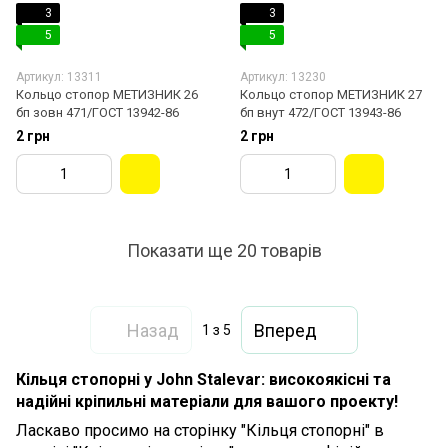
3
3
5
5
Артикул: 13311
Артикул: 13230
Кольцо стопор МЕТИЗНИК 26
Кольцо стопор МЕТИЗНИК 27
бп зовн 471/ГОСТ 13942-86
бп внут 472/ГОСТ 13943-86
2 грн
2 грн
Показати ще 20 товарів
Назад
Вперед
1
з 5
Кільця стопорні у John Stalevar: високоякісні та
надійні кріпильні матеріали для вашого проекту!
Ласкаво просимо на сторінку "Кільця стопорні" в