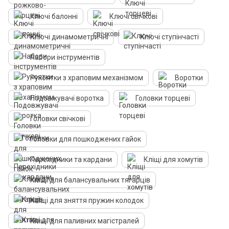
Ключі балонні
Ключі свічкові
Ключі динамометричні
Ключі ступінчасті
Набори інструментів
Рукоятки з храповим механізмом
Воротки
Подовжувачі воротка
Головки торцеві
Головки свічкові
Головки для пошкоджених гайок
Перехідники та кардани
Кліщі для хомутів
Кліщі для балансувальних тягарців
Кліщі для зняття пружин колодок
Кліщі для паливних магістралей