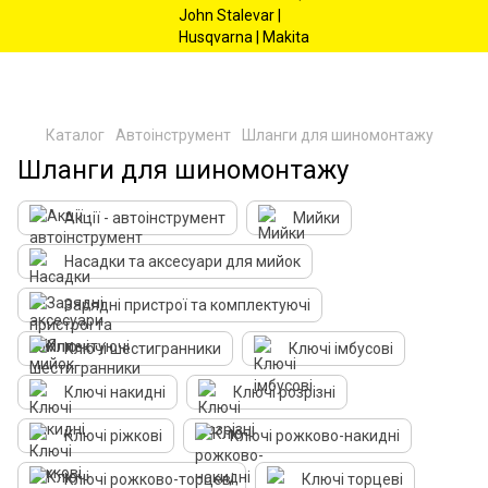
Каталог
Автоінструмент
Шланги для шиномонтажу
Шланги для шиномонтажу
Акції - автоінструмент
Мийки
Насадки та аксесуари для мийок
Зарядні пристрої та комплектуючі
Ключі шестигранники
Ключі імбусові
Ключі накидні
Ключі розрізні
Ключі ріжкові
Ключі рожково-накидні
Ключі рожково-торцеві
Ключі торцеві