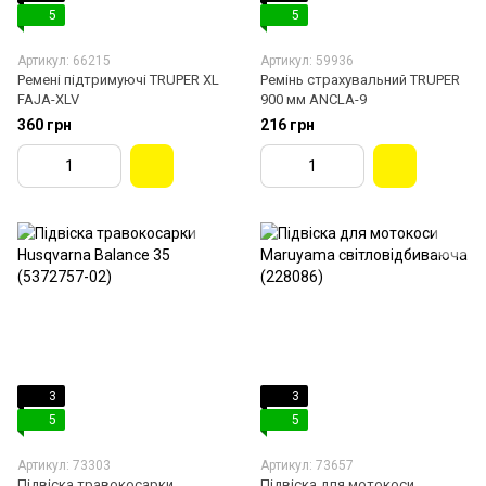
5
5
Артикул: 66215
Артикул: 59936
Ремені підтримуючі TRUPER XL
Ремінь страхувальний TRUPER
FAJA-XLV
900 мм ANCLA-9
360 грн
216 грн
3
3
5
5
Артикул: 73303
Артикул: 73657
Підвіска травокосарки
Підвіска для мотокоси