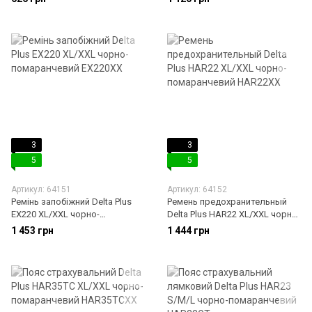
3
3
5
5
Артикул: 64151
Артикул: 64152
Ремінь запобіжний Delta Plus
Ремень предохранительный
EX220 XL/XXL чорно-
Delta Plus HAR22 XL/XXL чорно-
помаранчевий EX220XX
помаранчевий HAR22XX
1 453 грн
1 444 грн