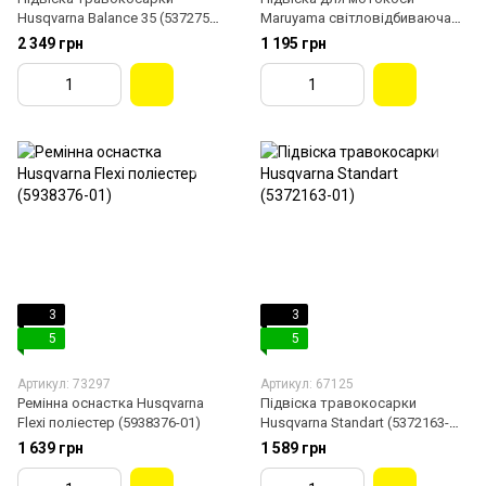
Husqvarna Balance 35 (5372757-
Maruyama світловідбиваюча
02)
(228086)
2 349 грн
1 195 грн
3
3
5
5
Артикул: 73297
Артикул: 67125
Ремінна оснастка Husqvarna
Підвіска травокосарки
Flexi поліестер (5938376-01)
Husqvarna Standart (5372163-
01)
1 639 грн
1 589 грн