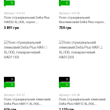
5
5
Артикул: 64160
Артикул: 64146
Пояс страхувальний Delta Plus
Пояс страхувальний
HAR32 XL/XXL чорно-
безлямковий Delta Plus чорно-
помаранчевий HAR32XX
помаранчевий EX120
3 891 грн
759 грн
3
3
5
5
Артикул: 64147
Артикул: 64148
Пояс страхувальний лямковий
Пояс страхувальний лямковий
Delta Plus HAR11 XL/XXL
Delta Plus HAR12 XL/XXL
помаранчевий HAR11XX
помаранчевий HAR12XX
626 грн
1 120 грн