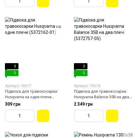
3
3
5
5
Артикул: 78077
Артикул: 78078
Підвіска для травокосарки
Підвіска для травокосарки
Husqvarna на одне плече
Husqvarna Balance 35B на два
(5372162-01)
плечі (5372757-05)
309 грн
2 349 грн