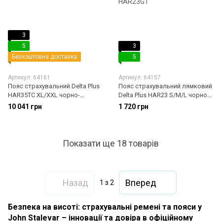
3
5
3
Безкоштовна доставка
5
Артикул: 64161
Артикул: 64157
Пояс страхувальний Delta Plus
Пояс страхувальний лямковий
HAR35TC XL/XXL чорно-
Delta Plus HAR23 S/M/L чорно-
помаранчевий HAR35TCXX
помаранчевий HAR23GT
10 041 грн
1 720 грн
Показати ще 18 товарів
Назад
Вперед
1
з 2
Безпека на висоті: страхувальні ремені та пояси у
John Stalevar – інновації та довіра в офіційному