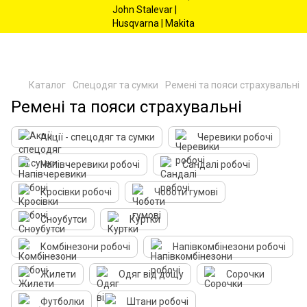
Каталог
Спецодяг та сумки
Ремені та пояси страхувальні
Ремені та пояси страхувальні
Акції - спецодяг та сумки
Черевики робочі
Напівчеревики робочі
Сандалі робочі
Кросівки робочі
Чоботи гумові
Сноубутси
Куртки
Комбінезони робочі
Напівкомбінезони робочі
Жилети
Одяг від дощу
Сорочки
Футболки
Штани робочі