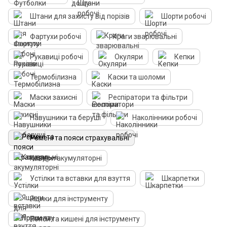
Штани для захисту від порізів
Шорти робочі
Фартухи робочі
Краги зварювальні
Рукавиці робочі
Окуляри
Кепки
Термобілизна
Каски та шоломи
Маски захисні
Респіратори та фільтри
Навушники та беруші
Наколінники робочі
Ремені та пояси страхувальні
Ковдри акумуляторнi
Устілки та вставки для взуття
Шкарпетки
Ящики для інструменту
Пояси та кишені для інструменту