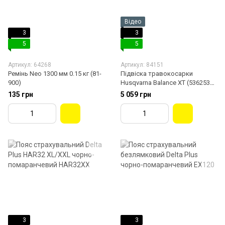
Відео
3
3
5
5
Артикул: 64268
Артикул: 84151
Ремінь Neo 1300 мм 0.15 кг (81-
Підвіска травокосарки
900)
Husqvarna Balance XT (5362534-
01)
135 грн
5 059 грн
3
3