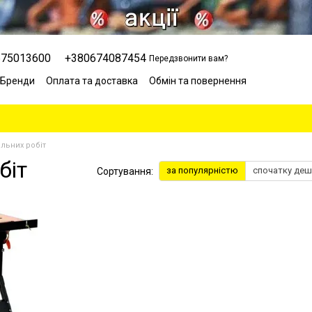
675013600
+380674087454
Передзвонити вам?
Бренди
Оплата та доставка
Обмін та повернення
Сервісний центр
Відгуки про магазин
Блог
льних робіт
біт
за популярністю
спочатку де
Сортування: