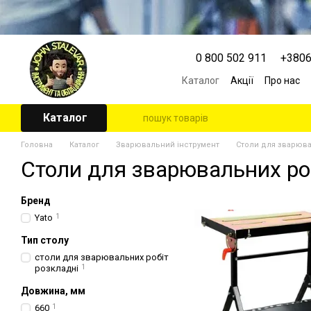
Перейти к основному контенту
0 800 502 911
+380
Каталог
Акції
Про нас
Контактна інформація
Угода користувача
Каталог
Головна
Каталог
Зварювальний інструмент
Столи для зварюва
Столи для зварювальних ро
Бренд
Yato
1
Тип столу
столи для зварювальних робіт
розкладні
1
Довжина, мм
660
1