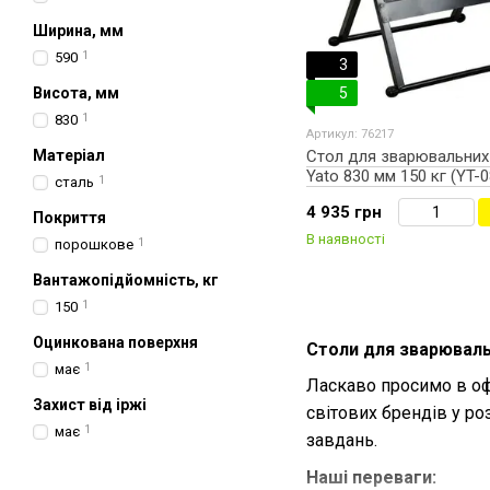
Ширина, мм
590
1
3
Висота, мм
5
830
1
Артикул: 76217
Матеріал
Стол для зварювальних
Yato 830 мм 150 кг (YT-
сталь
1
4 935 грн
Покриття
В наявності
порошкове
1
Вантажопідйомність, кг
150
1
Оцинкована поверхня
Столи для зварювальн
має
1
Ласкаво просимо в о
Захист від іржі
світових брендів у ро
має
1
завдань.
Наші переваги: