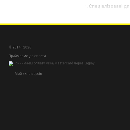
Спеціалізовані д
ефективність на в
Міцні та стійкі до
гарантують довгов
Практичні функції 
збірку, що робить 
© 2014—2026
Приймаємо до оплати
Обирайте столи для з
проекті. Замовте зара
Мобільна версія