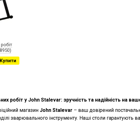
 робіт
08950)
Купити
их робіт у John Stalevar: зручність та надійність на ва
фіційний магазин
John Stalevar
– ваш довірений постачальн
зділі зварювального інструменту. Наші столи гарантують в