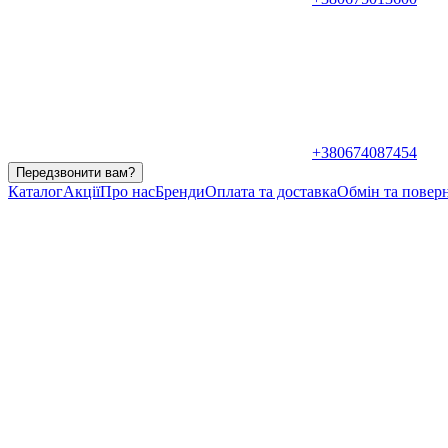
+380674087454
Передзвонити вам?
Каталог
Акції
Про нас
Бренди
Оплата та доставка
Обмін та повер