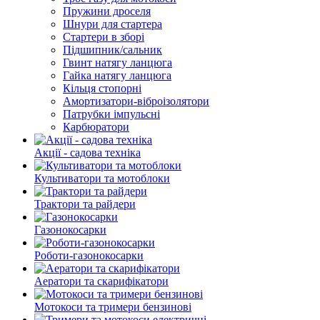
Пружини дроселя
Шнури для стартера
Стартери в зборі
Підшипник/сальник
Гвинт натягу ланцюга
Гайка натягу ланцюга
Кільця стопорні
Амортизатори-віброізолятори
Патрубки імпульсні
Карбюратори
Акції - садова техніка
Культиватори та мотоблоки
Трактори та райдери
Газонокосарки
Роботи-газонокосарки
Аератори та скарифікатори
Мотокоси та тримери бензинові