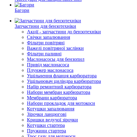
Багори
Запчастини для бензотехніки
Акції - запчастини до бензотехніки
Свічки запалювання
Фільтри повітряні
Важелі повітряної заслінки
Фільтри паливні
Маслонасосы для бензопил
Привід маслонасоса
Плунжер маслонасоса
Ущільнення фланця карбюратора
Ущільнювач циліндра карбюратора
Набір ремонтний карбюратора
Набори мембран карбюратора
Мембрани карбюратора
Набори прокладок для мотокоси
Котушки запалювання
Зірочки ланцюгові
Кришки ведучої зірочки
Котушки стартера
Пружини стартера
Трос газу для мотокоси