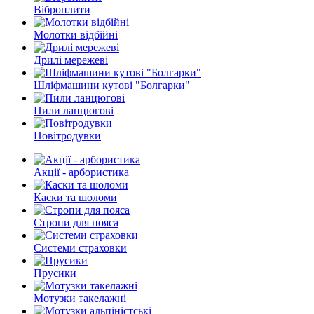
Віброплити
Молотки відбійні
Дрилі мережеві
Шліфмашини кутові "Болгарки"
Пили ланцюгові
Повітродувки
Акції - арбористика
Каски та шоломи
Стропи для пояса
Системи страховки
Прусики
Мотузки такелажні