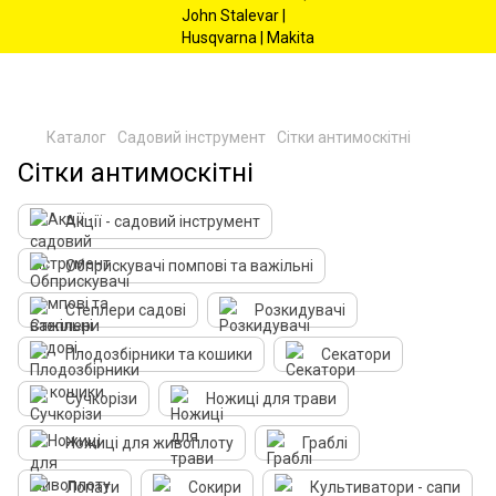
Каталог
Садовий інструмент
Сітки антимоскітні
Сітки антимоскітні
Акції - садовий інструмент
Обприскувачі помпові та важільні
Степлери садові
Розкидувачі
Плодозбірники та кошики
Секатори
Сучкорізи
Ножиці для трави
Ножиці для живоплоту
Граблі
Лопати
Сокири
Культиватори - сапи