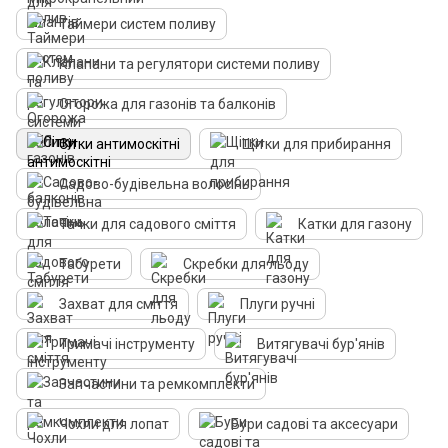
Таймери систем поливу
Клапани та регулятори системи поливу
Огорожа для газонів та балконів
Сітки антимоскітні
Щітки для прибирання
Садово-будівельна волосінь
Тачки для садового сміття
Катки для газону
Табурети
Скребки для льоду
Захват для сміття
Плуги ручні
Тримачі інструменту
Витягувачі бур'янів
Запчастини та ремкомплекти
Чохли для лопат
Бури садові та аксесуари