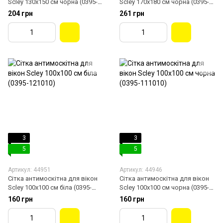
Scley 130х150 см чорна (0395-
Scley 170х180 см чорна (0395-
111315)
111718)
204 грн
261 грн
3
3
5
5
Артикул: 44951
Артикул: 44946
Сітка антимоскітна для вікон
Сітка антимоскітна для вікон
Scley 100х100 см біла (0395-
Scley 100х100 см чорна (0395-
121010)
111010)
160 грн
160 грн