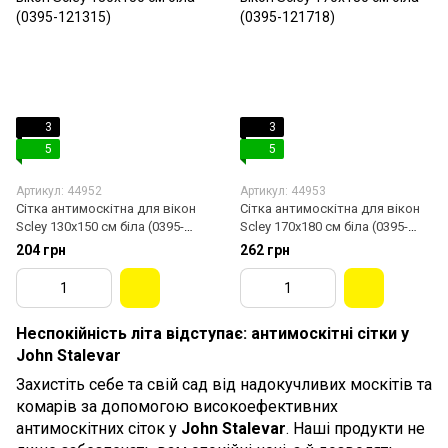
3
3
5
5
Артикул: 44952
Артикул: 44953
Сітка антимоскітна для вікон
Сітка антимоскітна для вікон
Scley 130х150 см біла (0395-
Scley 170х180 см біла (0395-
121315)
121718)
204 грн
262 грн
Неспокійність літа відступає: антимоскітні сітки у
John Stalevar
Захистіть себе та свій сад від надокучливих москітів та
комарів за допомогою високоефективних
антимоскітних сіток у
John Stalevar
. Наші продукти не