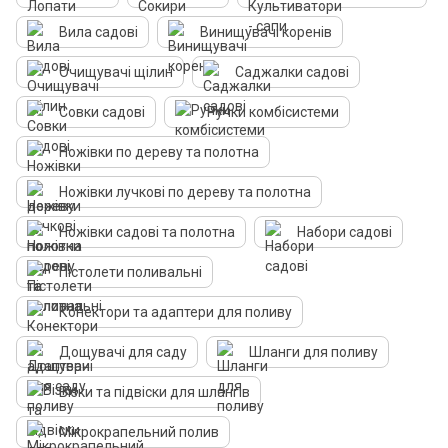
Вила садові
Винищувачі коренів
Очищувачі щілин
Саджалки садові
Совки садові
Ручки комбісистеми
Ножівки по дереву та полотна
Ножівки лучкові по дереву та полотна
Ножівки садові та полотна
Набори садові
Пістолети поливальні
Конектори та адаптери для поливу
Дощувачі для саду
Шланги для поливу
Візки та підвіски для шлангів
Мікрокрапельний полив