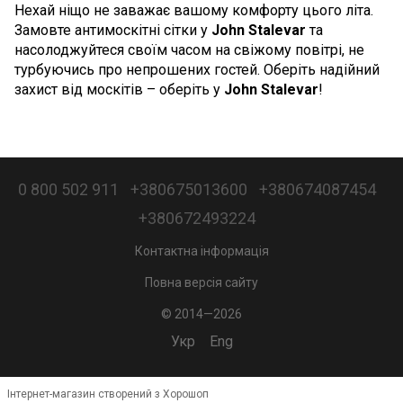
Нехай ніщо не заважає вашому комфорту цього літа.
Замовте антимоскітні сітки у
John Stalevar
та
насолоджуйтеся своїм часом на свіжому повітрі, не
турбуючись про непрошених гостей. Оберіть надійний
захист від москітів – оберіть у
John Stalevar
!
0 800 502 911
+380675013600
+380674087454
+380672493224
Контактна інформація
Повна версія сайту
© 2014—2026
Укр
Eng
Інтернет-магазин створений з Хорошоп