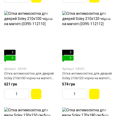
3
3
5
5
Артикул: 44949
Артикул: 44950
Сітка антимоскітна для дверей
Сітка антимоскітна для дверей
Scley 210х100 чорна на магніті
Scley 210х120 чорна на магніті
(0395-112110)
(0395-112112)
621 грн
574 грн