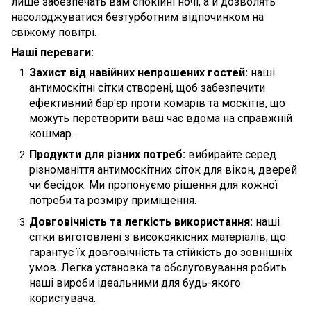
лише забезпечать вам спокійні ночі, а й дозволять
насолоджуватися безтурботним відпочинком на
свіжому повітрі.
Наші переваги:
Захист від навійних непрошених гостей:
наші
антимоскітні сітки створені, щоб забезпечити
ефективний бар'єр проти комарів та москітів, що
можуть перетворити ваш час вдома на справжній
кошмар.
Продукти для різних потреб:
вибирайте серед
різноманіття антимоскітних сіток для вікон, дверей
чи бесідок. Ми пропонуємо рішення для кожної
потреби та розміру приміщення.
Довговічність та легкість використання:
наші
сітки виготовлені з високоякісних матеріалів, що
гарантує їх довговічність та стійкість до зовнішніх
умов. Легка установка та обслуговування робить
наші вироби ідеальними для будь-якого
користувача.