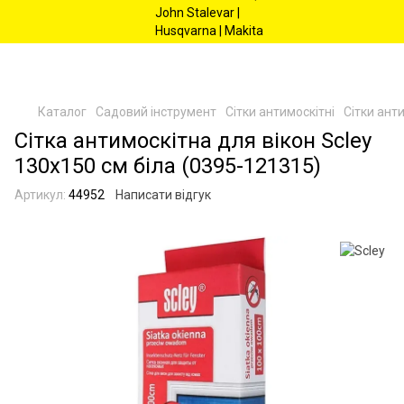
Каталог
Садовий інструмент
Сітки антимоскітні
Сітки анти
Сітка антимоскітна для вікон Scley
130х150 см біла (0395-121315)
Артикул:
44952
Написати відгук