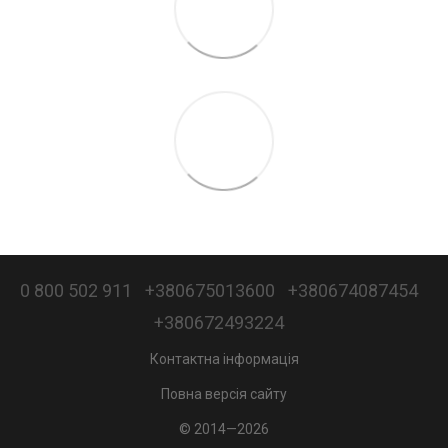
0 800 502 911
+380675013600
+380674087454
+380672493224
Контактна інформація
Повна версія сайту
© 2014—2026