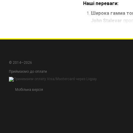
Наші переваги:
Широка гамма тов
John Stalevar
проп
Висока якість та 
гарантує, що ви о
Ефективність та 
полотна у
John Sta
© 2014—2026
Завітайте до
John Sta
Приймаємо до оплати
але й впевненість у ви
Мобільна версія