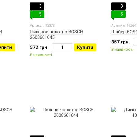
3
3
5
5
Артикул: 12378
Артикул: 12264
H
Пильное полотно BOSCH
Шабер BOSC
2608661645
357 грн
упити
572 грн
Купити
В наявності
В наявності