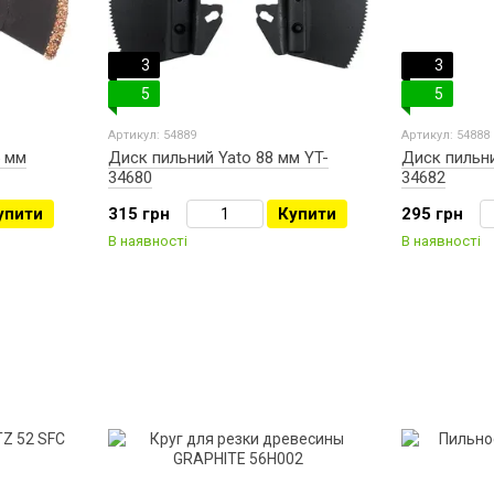
3
3
5
5
Артикул: 54889
Артикул: 54888
 мм
Диск пильний Yato 88 мм YT-
Диск пильни
34680
34682
упити
315 грн
Купити
295 грн
В наявності
В наявності