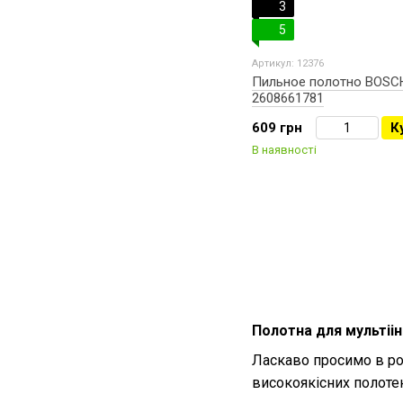
3
5
Артикул: 12376
Пильное полотно BOSC
2608661781
609 грн
К
В наявності
Полотна для мультіін
Ласкаво просимо в роз
високоякісних полотен