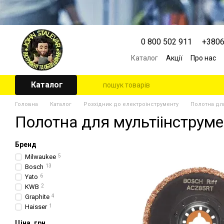
Перейти к основному контенту
0 800 502 911
+380
Каталог
Акції
Про нас
Контактна інформація
Угода користувача
Каталог
Головна
Каталог
Розхідник до електроінструменту
Полотна для
Полотна для мультіінструме
Бренд
Milwaukee
5
Bosch
13
Yato
6
KWB
2
Graphite
4
Haisser
1
Ціна, грн