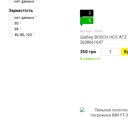
нет данных
1
Зернистість
3
нет данных
1
5
30
2
38
1
Артикул: 04942
40, 80, 120
1
Шабер BOSCH HCS ATZ 
2608661647
350 грн
К
В наявності