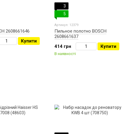
3
5
Артикул: 12379
H 2608661646
Пильное полотно BOSCH
2608661637
Купити
414 грн
Купити
В наявності