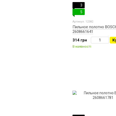
3
5
Артикул: 12382
Пильное полотно BOSC
2608661641
314 грн
К
В наявності