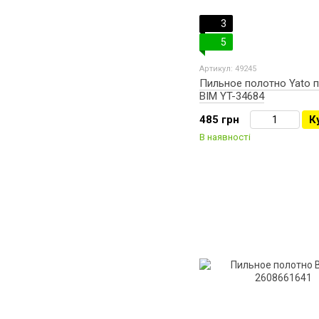
3
5
Артикул: 49245
Пильное полотно Yato 
BIM YT-34684
485 грн
К
В наявності