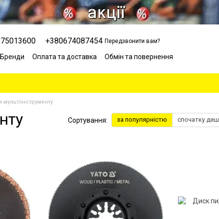
675013600
+380674087454
Передзвонити вам?
Бренди
Оплата та доставка
Обмін та повернення
Сервісний центр
Відгуки про магазин
Блог
 мультіінструменту
нту
за популярністю
спочатку де
Сортування: