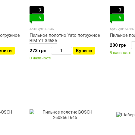
3
3
5
5
Артикул: 49246
Артикул: 54886
погружное
Пильное полотно Yato погружное
Пильное по
BIM YT-34685
200 грн
упити
273 грн
Купити
В наявності
В наявності