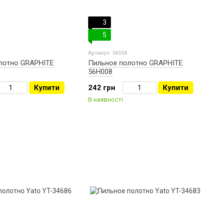
3
5
Артикул: 56558
лотно GRAPHITE
Пильное полотно GRAPHITE
56H008
Купити
242 грн
Купити
В наявності