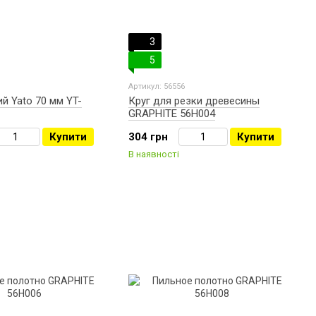
3
5
Артикул: 56556
й Yato 70 мм YT-
Круг для резки древесины
GRAPHITE 56H004
Купити
304 грн
Купити
В наявності