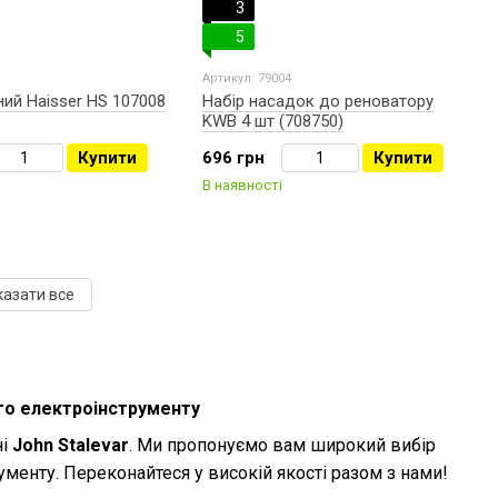
3
5
Артикул: 79004
ний Haisser НS 107008
Набір насадок до реноватору
KWB 4 шт (708750)
Купити
696 грн
Купити
В наявності
казати все
ого електроінструменту
і
John Stalevar
. Ми пропонуємо вам широкий вибір
ументу. Переконайтеся у високій якості разом з нами!