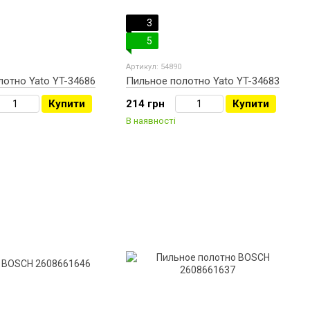
3
5
Артикул: 54890
лотно Yato YT-34686
Пильное полотно Yato YT-34683
Купити
214 грн
Купити
В наявності