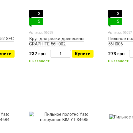
3
3
5
5
Артикул: 56555
Артикул: 56557
52 SFC
Круг для резки древесины
Пильное по
GRAPHITE 56H002
56H006
упити
237 грн
Купити
273 грн
В наявності
В наявності