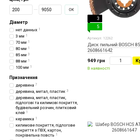
От Ціна, грн
До Ціна, грн
ОК
3
Діаметр
5
нет данных
1
3 мм
1
Артикул: 12262
70 мм
1
Диск пильний BOSCH 85
80 мм
1
2608661642
85 мм
3
949 грн
К
88 мм
1
100 мм
1
В наявності
Призначення
деревина
7
деревина, метал, пластик
3
деревина, метал, пластик,
підлогові та килимові покриття,
будівельний розчин, плитковий
клей
1
керамика
1
килимове покриття, підлогове
покриття з ПВХ, картон,
покрівельна повсть
1