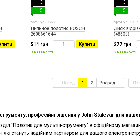
3
3
5
5
Артикул: 12377
Артикул: 46214
H
Пильное полотно BOSCH
Диск відріз
2608661644
(48603)
упити
514 грн
Купити
277 грн
В наявності
В наявності
Назад
1
2
Вперед
По
струменту: професійні рішення у John Stalevar для ваш
діл "Полотна для мультіінструменту" в офіційному магазин
, які стануть надійним партнером для вашого електроінстр