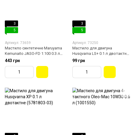
3
3
5
5
Артикул: 73659
Артикул: 73250
Мастило синтетичне Maruyama
Мастило для двигуна
Kemunaito JASO-FD 1:100 0.3 л
Husqvarna LS+ 0.1 л двотактне
(637826)
(5781803-02)
443 грн
99 грн