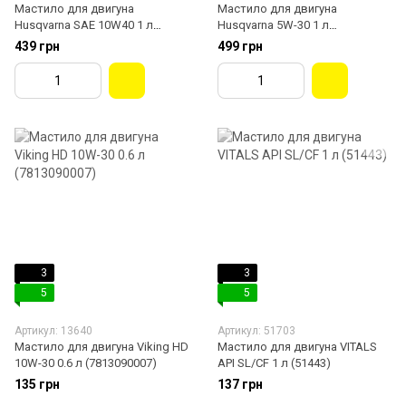
Мастило для двигуна
Мастило для двигуна
Husqvarna SAE 10W40 1 л
Husqvarna 5W-30 1 л
(5774197-04)
чотиритактне (5976868-01)
439 грн
499 грн
3
3
5
5
Артикул: 13640
Артикул: 51703
Мастило для двигуна Viking HD
Мастило для двигуна VITALS
10W-30 0.6 л (7813090007)
API SL/CF 1 л (51443)
135 грн
137 грн