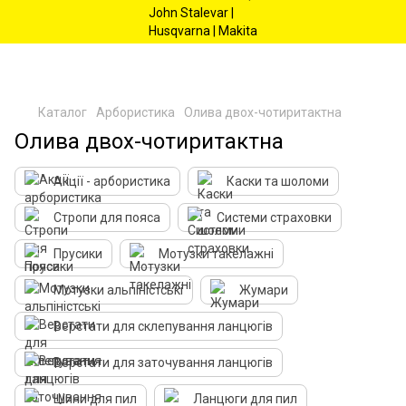
Каталог
Арбористика
Олива двох-чотиритактна
Олива двох-чотиритактна
Акції - арбористика
Каски та шоломи
Стропи для пояса
Системи страховки
Прусики
Мотузки такелажні
Мотузки альпіністські
Жумари
Верстати для склепування ланцюгів
Верстати для заточування ланцюгів
Шини для пил
Ланцюги для пил