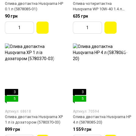
Олива двотактна Husqvarna HP
Олива чотиритактна
0.1 л (5878085-01)
Husqvarna WP 10W-40 1.4 л
(5774197-02)
90 грн
635 грн
3
3
5
5
Артикул: 68618
Артикул: 70594
Олива двотактна Husqvarna XP
Олива двотактна Husqvarna HP
1 л із дозатором (5780370-03)
4 л (5878085-20)
899 грн
1 559 грн