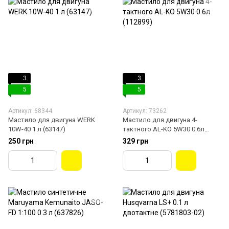
3
3
5
5
Артикул: 68344
Артикул: 73262
Мастило для двигуна WERK
Мастило для двигуна 4-
10W-40 1 л (63147)
тактного AL-KO 5W30 0.6л
(112899)
250 грн
329 грн