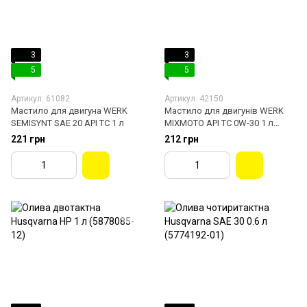
3
3
5
5
Артикул: 61082
Артикул: 42150
Мастило для двигуна WERK
Мастило для двигунів WERK
SEMISYNT SAE 20 API TC 1 л
MIXMOTO API TC 0W-30 1 л
(48093)
221 грн
212 грн