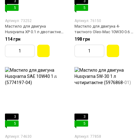
3
3
5
5
Артикул: 73252
Артикул: 76150
Мастило для двигуна
Мастило для двигуна 4-
Husqvarna XP 0.1 л двотактне
тактного Oleo-Mac 10W30 0.6 л
(5781803-03)
(1001550)
114 грн
198 грн
3
3
5
5
Артикул: 74630
Артикул: 77858