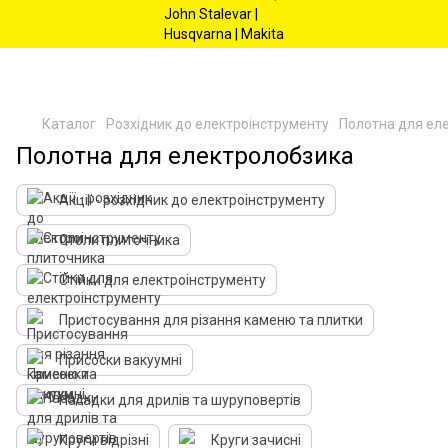
Каталог
Розхідник до електроінструменту
Полотна для ел
Полотна для електролобзика
Акції - розхідник до електроінструменту
Столи плиточника
Стійки для електроінструменту
Пристосування для різання каменю та плитки
Присоски вакуумні
Насадки для дрилів та шуруповертів
Круги відрізні
Круги зачисні