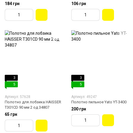
184 грн
106 грн
3
3
5
5
Артикул: 57628
Артикул: 49247
Полотно для лобзика HAISSER
Полотно пильное Yato YT-3400
T301СD 90 мм 2 од 34807
200 грн
65 грн