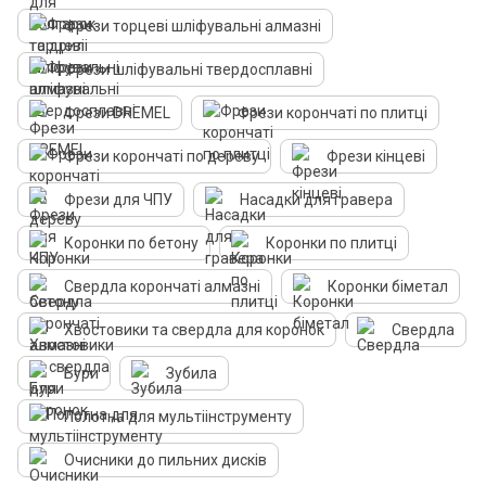
Фрези торцеві шліфувальні алмазні
Фрези шліфувальні твердосплавні
Фрези DREMEL
Фрези корончаті по плитці
Фрези корончаті по дереву
Фрези кінцеві
Фрези для ЧПУ
Насадки для гравера
Коронки по бетону
Коронки по плитці
Свердла корончаті алмазні
Коронки біметал
Хвостовики та свердла для коронок
Свердла
Бури
Зубила
Полотна для мультіінструменту
Очисники до пильних дисків