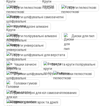
Круги пелюсткові торцеві
Круги пелюсткові
Круги шліфувальні самозачепні
Круги відрізні алмазні
Круги полірувальні алмазні
Диски для пил
Круги універсальні
Круги шліфувальні для верстата
Чашки зачисні
Фетри та круги полірувальні
Стрічки шліфувальні
Головки пелюсткові
Головки гумові
Диски опорні для кіл самозачіплюваних
Щітки для болгарок та дрилі