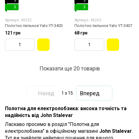
3
3
5
5
Артикул: 49252
Артикул: 49253
Полотно пильное Yato YT-3403
Полотно пильное Yato YT-3407
121 грн
68 грн
Показати ще 20 товарів
Назад
Вперед
1
з 15
Полотна для електролобзика: висока точність та
надійність від John Stalevar
Ласкаво просимо в розділ "Полотна для
електролобзика" в офіційному магазині
John Stalevar
.
Тут ви знайдете найкращі рішення для вашого