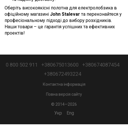
Оберіть високоякісні полотна для електролобзика в
офіційному магазині
John Stalevar
та переконайтеся у
професіональному підході до вибору розхідників.
Наши товари – це гарантія успішних та ефективних
проектів!
0 800 502 911
+380675013600
+380674087454
+380672493224
Контактна інформація
Повна версія сайту
© 2014—2026
Укр
Eng