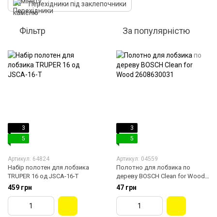
Перехідники під заклепочники
Фільтр
За популярністю
3
3
5
5
Артикул: 64824
Артикул: 04559
Набір полотен для лобзика
Полотно для лобзика по
TRUPER 16 од JSCA-16-T
дереву BOSCH Clean for Wood
2608630031
459 грн
47 грн