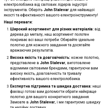
електролобзика від світових лідерів індустрії
інструментів. Оберіть
John Stalevar
для найвищої
якості та ефективності вашого електроінструменту!
Наші переваги:
Широкий асортимент для різних матеріалів:
від
дерева до металу, наш асортимент полотен
покриває всі ваші потреби. Обирайте ідеальне
полотно для кожного завдання та досягайте
вражаючих результатів.
Висока якість та довговічність:
кожне полотно,
представлене в
John Stalevar
, виготовлене
відомими світовими брендами, гарантуючи вам
високу якість, довговічність та тривалу
ефективність вашого електролобзика.
Експертна підтримка та швидка доставка:
наші
фахівці готові вам допомогти обрати найкраще
полотно для вашого конкретного завдання.
Замовте в
John Stalevar
, і ми гарантуємо швидку
та надійну доставку.