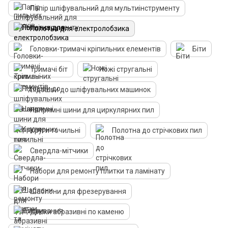
Папір шліфувальний для мультиінструменту
Полотна для електролобзика
Головки-тримачі кріпильних елементів
Біти
Тримачі біт
Ножі стругальні
Підошви до шліфувальних машинок
Напрямні шини для циркулярних пил
Круги точильні
Полотна до стрічкових пил
Свердла-мітчики
Набори для ремонту плитки та ламінату
Шаблони для фрезерування
Диски абразивні по каменю