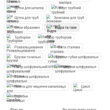
Щітка для шпалер
Клуп трубний
Щітка для труб
Зенковки для труб
Сітки абразивні
Відра та тази
Труборізи
Набір труборізів
Розвальцювання
Вата сталева
Бруски точильні
Бруски-губки шліфувальні
Папір шліфувальний
Шкурки шліфувальні
Волокна шліфувальні
Помпа для чищення каналізації
Циклі
Скребки
Фільтр
За популярністю