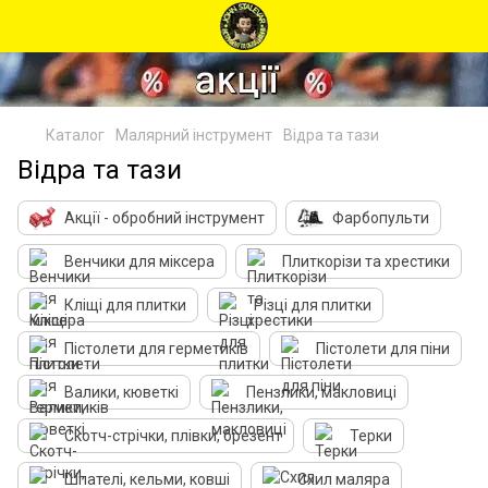
Каталог
Малярний інструмент
Відра та тази
Відра та тази
Акції - обробний інструмент
Фарбопульти
Венчики для міксера
Плиткорізи та хрестики
Кліщі для плитки
Різці для плитки
Пістолети для герметиків
Пістолети для піни
Валики, кюветкі
Пензлики, макловиці
Скотч-стрічки, плівки, брезент
Терки
Шпателі, кельми, ковші
Схил маляра