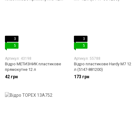
3
3
5
5
Артикул: 43198
Артикул: 55788
Відро МЕТИЗНИК пластикове
Відро пластикове Hardy M7 12
прямокутне 12 л
л (5147-881200)
42 грн
173 грн