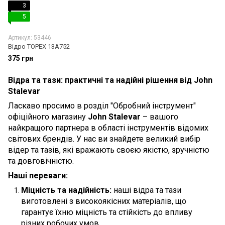
3
5
Артикул: 53446
Відро TOPEX 13A752
375 грн
Відра та тази: практичні та надійні рішення від John
Stalevar
Ласкаво просимо в розділ "Обробний інструмент"
офіційного магазину
John Stalevar
– вашого
найкращого партнера в області інструментів відомих
світових брендів. У нас ви знайдете великий вибір
відер та тазів, які вражають своєю якістю, зручністю
та довговічністю.
Наші переваги:
Міцність та надійність:
наші відра та тази
виготовлені з високоякісних матеріалів, що
гарантує їхню міцність та стійкість до впливу
різних робочих умов.