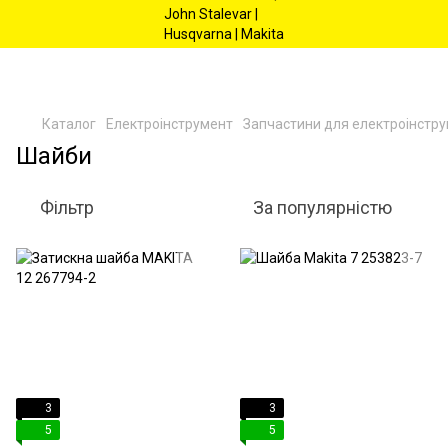
Каталог
Електроінструмент
Запчастини для електроінстр
Шайби
Фільтр
За популярністю
3
3
5
5