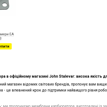
амери EA
3
упити
а в офіційному магазині John Stalevar: висока якість д
йний магазин відомих світових брендів, пропонує вам вищи
 - це впевнений крок до підтримки найвищого рівня робо
:
ми пропонуємо мембрани карбюратора, виготовлені із зас