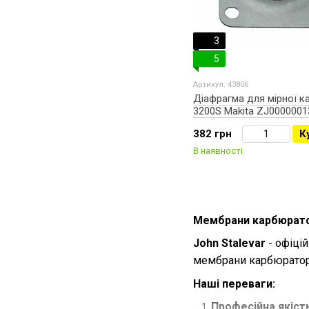
3
5
Артикул: 43806
Діафрагма для мірної к
3200S Makita ZJ0000001
382 грн
К
В наявності
Мембрани карбюратор
John Stalevar
- офіці
мембрани карбюратора
Наші переваги:
Професійна якість