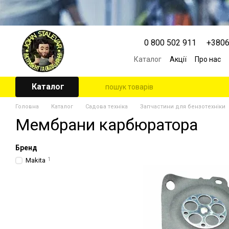
Перейти к основному контенту
0 800 502 911
+380
Каталог
Акції
Про нас
Контактна інформація
Угода користувача
Каталог
Головна
Каталог
Садова техніка
Запчастини для бензотехніки
Мембрани карбюратора
Бренд
Makita
1