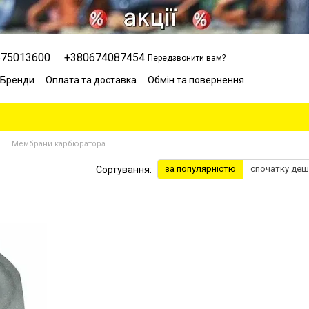
675013600
+380674087454
Передзвонити вам?
Бренди
Оплата та доставка
Обмін та повернення
Сервісний центр
Відгуки про магазин
Блог
Мембрани карбюратора
за популярністю
спочатку де
Сортування: