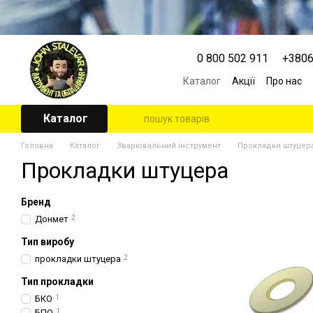
Перейти к основному контенту
0 800 502 911
+380
Каталог
Акції
Про нас
Контактна інформація
Угода користувача
Каталог
Головна
Каталог
Зварювальний інструмент
Прокладки штуцер
Прокладки штуцера
Бренд
Донмет
2
Тип виробу
прокладки штуцера
2
Тип прокладки
БКО
1
БПО
1