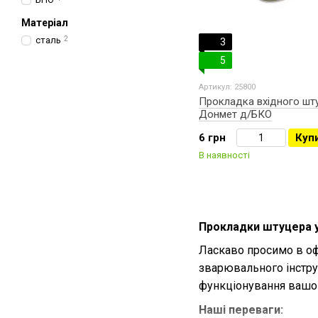
Матеріал
сталь
2
3
5
Артикул: 25800
Прокладка вхідного шт
Донмет д/БКО
6 грн
Куп
В наявності
Прокладки штуцера у 
Ласкаво просимо в о
зварювального інстру
функціонування вашо
Наші переваги: