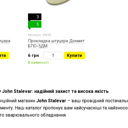
3
5
Артикул: 39630
уцера
Прокладка штуцера Донмет
БПО-5ДМ
ити
6 грн
Купити
В наявності
John Stalevar: надійний захист та висока якість
фіційний магазин
John Stalevar
– ваш провідний постачальн
менту. Наш каталог пропонує вам найсучасніші та найзносо
го зварювального обладнання.