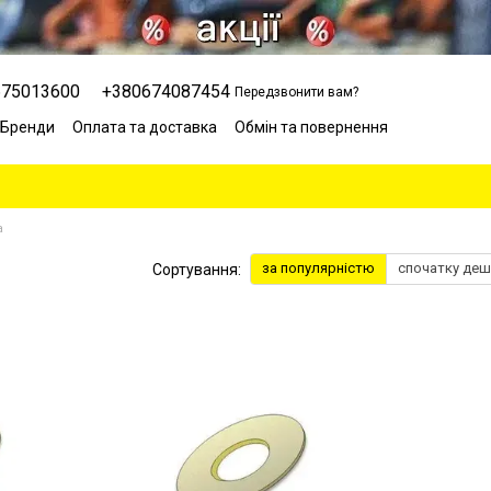
675013600
+380674087454
Передзвонити вам?
Бренди
Оплата та доставка
Обмін та повернення
Сервісний центр
Відгуки про магазин
Блог
а
за популярністю
спочатку де
Сортування: