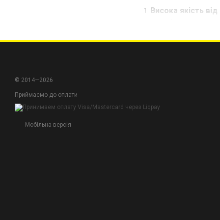
Висока якість від
виробників. Кожна 
Різноманіття розм
могли вибрати опт
Швидка доставка 
допомогти вибрати
© 2014—2026
Приймаємо до оплати
Обирайте прокладки 
переконайтеся в пере
Мобільна версія